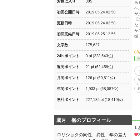
お気に入り
305
あ
へ
初回公開日時
2019.05.24 02:50
が
【
更新日時
2019.06.24 02:50
な
か
初回完結日時
2019.06.25 12:55
援
文字数
175,637
24h.ポイント
0 pt (228,643位)
小
週間ポイント
21 pt (62,459位)
月間ポイント
126 pt (60,811位)
年間ポイント
1,933 pt (68,087位)
累計ポイント
227,185 pt (18,419位)
鷹月 檻のプロフィール
1
ロリショタの同性、異性、年の差カ