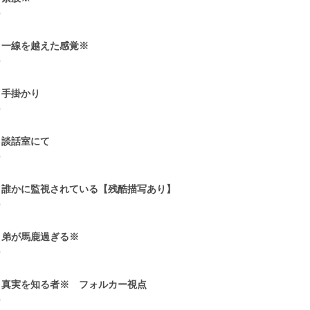
0
5 一線を越えた感覚※
0
6 手掛かり
0
7 談話室にて
0
8 誰かに監視されている【残酷描写あり】
0
9 弟が馬鹿過ぎる※
0
0 真実を知る者※ フォルカー視点
0