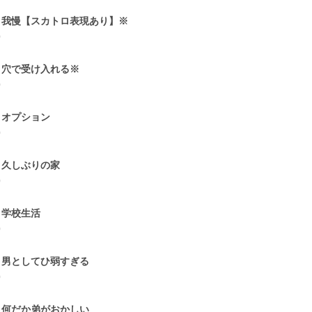
5 我慢【スカトロ表現あり】※
0
6 穴で受け入れる※
0
7 オプション
0
8 久しぶりの家
0
9 学校生活
0
0 男としてひ弱すぎる
0
1 何だか弟がおかしい