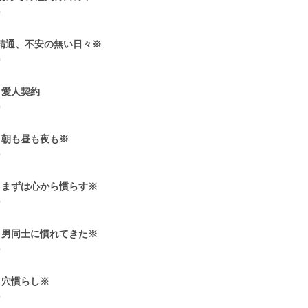
0
 精通、不安の無い日々※
0
0 愛人契約
0
1 朝も昼も夜も※
0
2 まずは心から慣らす※
0
3 男同士に慣れてきた※
0
4 穴慣らし※
0