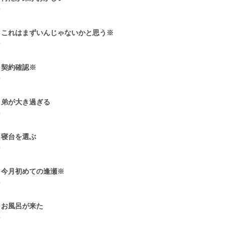
0
2 これはまずいんじゃないかと思う※
0
3 契約確認※
0
4 弟が大き過ぎる
0
5 寝台を選ぶ
0
6 今月初めての逢瀬※
0
7 お風呂が来た
0