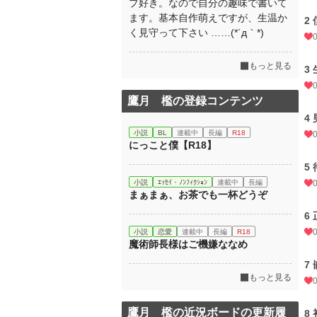
プ好き。なので自分の趣味で書いて
ます。基本自作萌えですが、生温か
2
く見守って下さい ……(*´д｀*)
もっと見る
3
鷹月 檻の登録コンテンツ
4
小説
BL
連載中
長編
R18
にっこと僕【R18】
5
小説
ｴｯｾｲ・ﾉﾝﾌｨｸｼｮﾝ
連載中
長編
まぁまぁ、お茶でも一杯どうぞ
6
小説
恋愛
連載中
長編
R18
魔術師長様はご機嫌ななめ
7
もっと見る
鷹月 檻の近況ボードの更新履
8