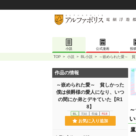
小説
公式漫画
投
TOP
>
小説
>
BL小説
>
～嵌められた愛～ 貧
作品の情報
～嵌められた愛～ 貧しかった
僕は侯爵様の愛人になり、いつ
の間にか弟とデキていた【R1
8】
～
BL
完結
長編
R18
い
お気に入り追加
鷹