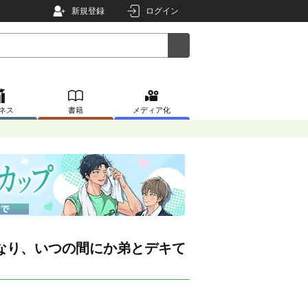
新規登録
ログイン
ネス
書籍
メディア化
なり、いつの間にか弟とデキて