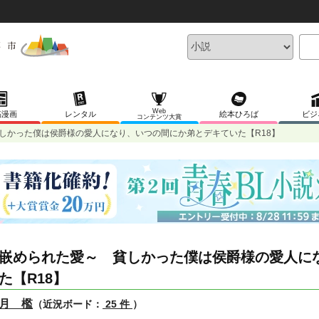
Web
稿漫画
レンタル
絵本ひろば
ビジ
コンテンツ大賞
しかった僕は侯爵様の愛人になり、いつの間にか弟とデキていた【R18】
嵌められた愛～ 貧しかった僕は侯爵様の愛人に
た【R18】
月 檻
（近況ボード：
25 件
）