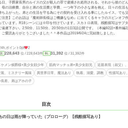
る日、子爵家長男のルイスの父が殺人の罪で逮捕され処刑される。それから彼のど
。母の治療費、自分と弟の生活費と学費、一つ年下の小さな弟を抱え、日々の生活
持ち上がった。弟との生活を守る為にその契約を受け入れる事にしたルイス。でも
ご注意】このお話は『魔術師長様はご機嫌ななめ』に出てくるキャラのスピンオフ
っています。R18シーンには※印を付けています。スカトロ表現、残酷描写はサブ
ご遠慮下さい。2:50分、11:50分、20:50分の1日3話公開です。（本編92話+番
、ご愛読ありがとうございました＾＾本作品は2019/6/24に完結致しました。
24h.ポイント
0pt
2
228,643
31,392
位 / 228,643件
位 / 31,392件
説
BL
イケメン侯爵様×美少女顔少年
筋肉マッチョ弟×美少女顔兄
近親表現（叔父）
女装、ミステリー風味
異世界日常、魔法あり
執着、溺愛、調教
性描写あり
身長差、弟はアホの子
目次
 あの日は雨が降っていた（プロローグ）【残酷描写あり】
2