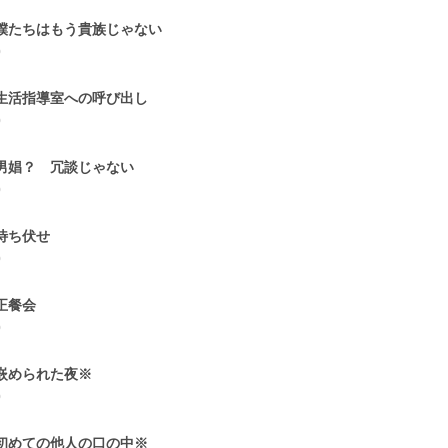
 僕たちはもう貴族じゃない
0
 生活指導室への呼び出し
0
 男娼？ 冗談じゃない
0
 待ち伏せ
0
 正餐会
0
 嵌められた夜※
0
 初めての他人の口の中※