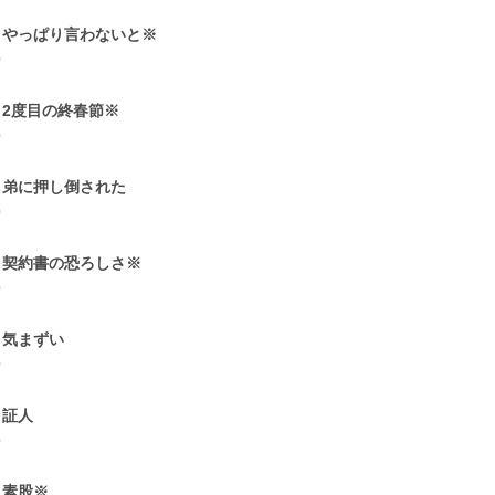
8 やっぱり言わないと※
0
9 2度目の終春節※
0
0 弟に押し倒された
0
1 契約書の恐ろしさ※
0
2 気まずい
0
3 証人
0
4 素股※