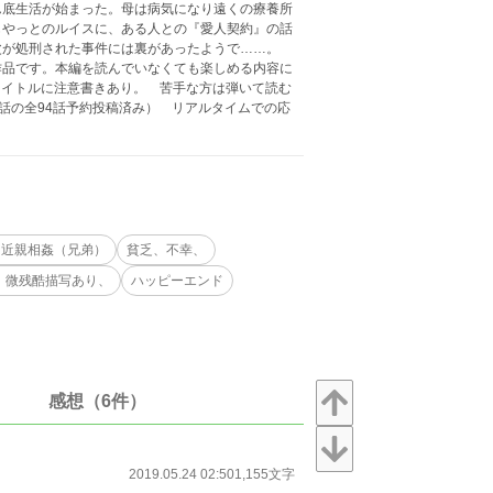
ん底生活が始まった。母は病気になり遠くの療養所
もやっとのルイスに、ある人との『愛人契約』の話
父が処刑された事件には裏があったようで……。
作品です。本編を読んでいなくても楽しめる内容に
タイトルに注意書きあり。 苦手な方は弾いて読む
外編2話の全94話予約投稿済み） リアルタイムでの応
、近親相姦（兄弟）
貧乏、不幸、
、微残酷描写あり、
ハッピーエンド
感想（6件）
2019.05.24 02:50
1,155文字