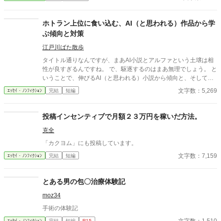
ホトラン上位に食い込む、AI（と思われる）作品から学
ぶ傾向と対策
江戸川ばた散歩
タイトル通りなんですが、まあAI小説とアルファという土壌は相
性が良すぎるんですね。 で、駆逐するのはまあ無理でしょう。 と
いうことで、伸びるAI（と思われる）小説から傾向と、そして自
筆系にも生かせること、そしてAIには無理なことに関して。
文字数：5,269
ｴｯｾｲ・ﾉﾝﾌｨｸｼｮﾝ
完結
短編
投稿インセンティブで月額２３万円を稼いだ方法。
克全
「カクヨム」にも投稿しています。
文字数：7,159
ｴｯｾｲ・ﾉﾝﾌｨｸｼｮﾝ
完結
短編
とある男の包〇治療体験記
moz34
手術の体験記
ｴｯｾｲ・ﾉﾝﾌｨｸｼｮﾝ
完結
短編
R15