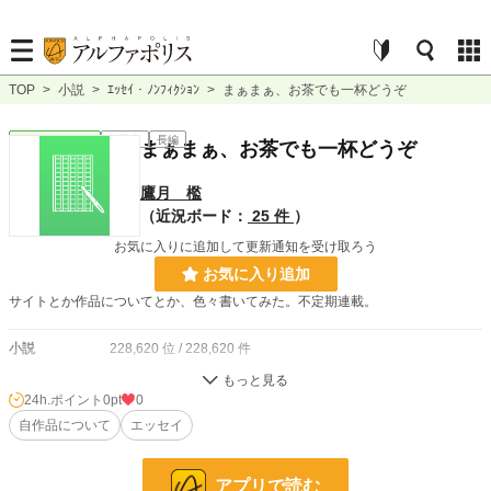
TOP
>
小説
>
ｴｯｾｲ・ﾉﾝﾌｨｸｼｮﾝ
>
まぁまぁ、お茶でも一杯どうぞ
ｴｯｾｲ・ﾉﾝﾌｨｸｼｮﾝ
連載中
長編
まぁまぁ、お茶でも一杯どうぞ
鷹月 檻
（近況ボード：
25 件
）
お気に入りに追加して更新通知を受け取ろう
お気に入り追加
サイトとか作品についてとか、色々書いてみた。不定期連載。
小説
228,620 位 / 228,620 件
ｴｯｾｲ・ﾉﾝﾌｨｸｼｮﾝ
8,861 位 / 8,861 件
24h.ポイント
0pt
0
お気に入り
自作品について
1
エッセイ
24h.ポイント
0 pt
アプリで読む