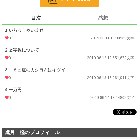
文字数
5,400
更新日時
2019.06.14 18:14
目次
感想
初回公開日時
2019.06.11 16:03
1 いらっしゃいませ
週間ポイント
0 pt (228,620 位)
0
2019.06.11 16:03
985文字
月間ポイント
0 pt (228,620 位)
2 文字数について
年間ポイント
35 pt (166,603 位)
0
2019.06.12 12:55
1,672文字
累計ポイント
8,746 pt (102,263 位)
3 コミュ症にカクヨムはキツイ
0
2019.06.13 15:36
1,941文字
4 一万円
0
2019.06.14 18:14
802文字
鷹月 檻のプロフィール