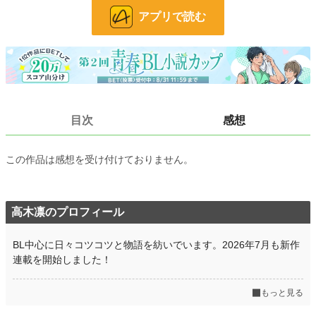
コーヒーの香りとともに
アプリで読む
▼完結作品（作者プロフィールから各作品に飛べます）
初恋は十三年経っても
https://www.alphapolis.co.jp/novel/980607074/212993114
計画的ルームシェアの罠
https://www.alphapolis.co.jp/novel/980607074/342037383
目次
感想
声は毒を孕む
https://www.alphapolis.co.jp/novel/980607074/869049430
逆光のプリズム
この作品は感想を受け付けておりません。
https://www.alphapolis.co.jp/novel/980607074/81044354
Liar,Liar,Liar...
https://www.alphapolis.co.jp/novel/980607074/448060177
高木凛のプロフィール
小説
229,000 位 / 229,000 件
BL中心に日々コツコツと物語を紡いでいます。2026年7月も新作
連載を開始しました！
BL
31,485 位 / 31,485 件
お気に入り
16
もっと見る
24h.ポイント
0 pt