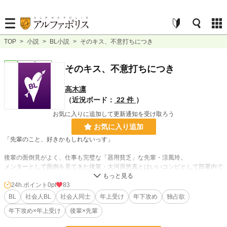
TOP
>
小説
>
BL小説
>
そのキス、不意打ちにつき
BL
完結
短編
そのキス、不意打ちにつき
高木凛
（近況ボード：
22 件
）
お気に入りに追加して更新通知を受け取ろう
お気に入り追加
「先輩のこと、好きかもしれないっす」
後輩の面倒見がよく、仕事も完璧な「器用貧乏」な先輩・涼風玲。
メンターとして面倒を見てきた後輩・大河原悠真とはいいコンビとして部署内で
も認知されていた。
ある夜の出来事を境に、日常が狂い始める。
24h.ポイント
0pt
83
BL
社会人BL
社会人同士
年上受け
年下攻め
独占欲
※過去作品・他の作品は作者プロフィールから飛べます※
年下攻め×年上受け
後輩×先輩
▼連載中