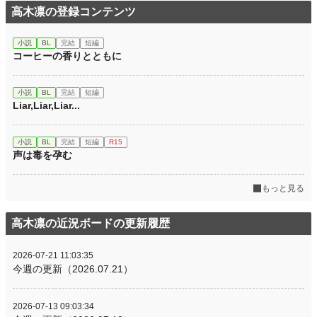
高木凛の登録コンテンツ
文字数
16,695
小説
BL
完結
短編
更新日時
2026.04.28 21:10
コーヒーの香りとともに
初回公開日時
2026.04.02 21:10
小説
BL
完結
短編
初回完結日時
2026.04.28 21:36
Liar,Liar,Liar...
週間ポイント
0 pt (229,000 位)
小説
BL
完結
短編
R15
月間ポイント
105 pt (64,221 位)
声は毒を孕む
年間ポイント
6,542 pt (40,059 位)
もっと見る
累計ポイント
6,542 pt (114,581 位)
高木凛の近況ボードの更新履歴
2026-07-21 11:03:35
今週の更新（2026.07.21）
2026-07-13 09:03:34