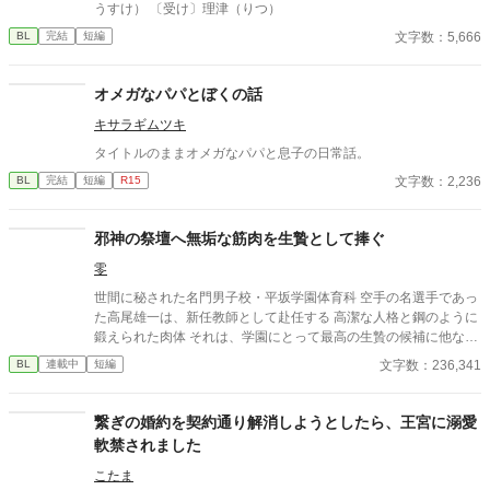
うすけ） 〔受け〕理津（りつ）
文字数：5,666
BL
完結
短編
オメガなパパとぼくの話
キサラギムツキ
タイトルのままオメガなパパと息子の日常話。
文字数：2,236
BL
完結
短編
R15
邪神の祭壇へ無垢な筋肉を生贄として捧ぐ
零
世間に秘された名門男子校・平坂学園体育科 空手の名選手であっ
た高尾雄一は、新任教師として赴任する 高潔な人格と鋼のように
鍛えられた肉体 それは、学園にとって最高の生贄の候補に他なら
なかった 至高の筋肉を持つ、精神を削られ意志をなくした青年を
文字数：236,341
BL
連載中
短編
太古の神に捧げるため、“水”、“風”、“土”の信奉者達が暗躍する 意
志をなくし筋肉の操り人形と化した“デク” 消える教師 山奥の男子
校で繰り広げられるダークファンタジー
繋ぎの婚約を契約通り解消しようとしたら、王宮に溺愛
軟禁されました
こたま