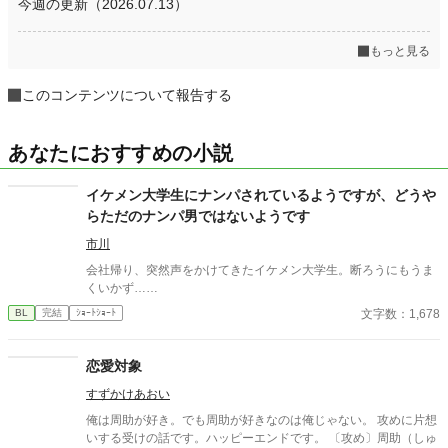
今週の更新（2026.07.13）
もっと見る
このコンテンツについて報告する
あなたにおすすめの小説
イケメン大学生にナンパされているようですが、どうや
らただのナンパ男ではないようです
市川
会社帰り、突然声をかけてきたイケメン大学生。断ろうにもうま
くいかず……
文字数：1,678
BL
完結
ｼｮｰﾄｼｮｰﾄ
恋愛対象
すずかけあおい
俺は周助が好き。でも周助が好きなのは俺じゃない。 攻めに片想
いする受けの話です。ハッピーエンドです。 〔攻め〕周助（しゅ