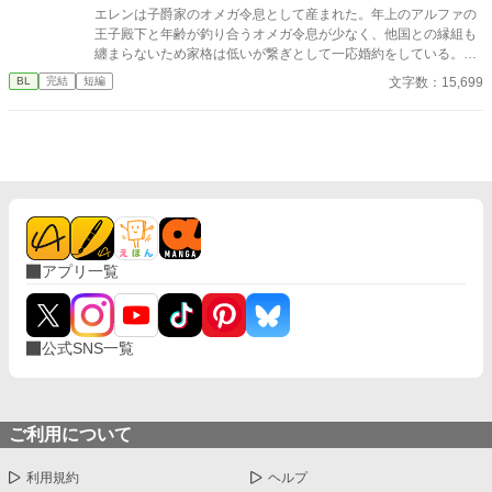
エレンは子爵家のオメガ令息として産まれた。年上のアルファの
王子殿下と年齢が釣り合うオメガ令息が少なく、他国との縁組も
纏まらないため家格は低いが繋ぎとして一応婚約をしている。王
子のことは兄のように慕っており、初恋の人ではあるけれど、契
文字数：15,699
BL
完結
短編
約終了時期か王子に想い人が現れた時には解消されるものと考え
ていた。ところが婚約解消時期の直前に王子宮に軟禁された。結
婚を承諾するまでここから出さないと王子から溢れるほどの愛を
与えられる。ハッピーエンドオメガバースBLです。
アプリ一覧
公式SNS一覧
ご利用について
利用規約
ヘルプ