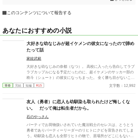
このコンテンツについて報告する
あなたにおすすめの小説
大好きな幼なじみが超イケメンの彼女になったので諦め
たって話
家紋武範
大好きな幼なじみの奈都（なつ）。 高校に入ったら告白してラブ
ラブカップルになる予定だったのに、超イケメンのサッカー部の
柊斗（シュート）の彼女になっちまった。 全く勝ち目がないこの
恋。 潔く諦めることにした。
文字数：12,992
青春
完結
短編
R15
友人（勇者）に恋人も幼馴染も取られたけど悔しくな
い。 だって俺は転生者だから。
石のやっさん
パーティでお荷物扱いされていた魔法戦士のセレスは、とうとう
勇者でありパーティーリーダーのリヒトにクビを宣告されてしま
う。幼馴染も恋人も全部リヒトの物で、居場所がどこにもない状