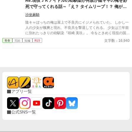
Re:現役ＪＫアイドルの幼馴染が何故か陰キャの俺を必
死で守ってくれる話～「え？ タイムリープ！？ 俺が１
０日後に死ぬってマジっすか！？」
沙坐麻騎
陰キャぼっちの俺は屋上で不良共にイジメられていた。 しかし一
人の少女が颯爽と現れ、不良共を撃退してくれる。 少女は三年前
に別れたっきりの幼馴染『咲崎 美玖』。 今をときめく現役の国民
的JKアイドルだ。 再会した美玖は俺に向けて、いきなりこう告げ
文字数：16,940
青春
完結
短編
R15
る。 「――キミ、あと10日後に死んじゃうんだよ」 っと……。
どうやら美玖は俺の死亡ルートを回避するため、タイムリープし
てきたみたいだ。 （全10日目で完結）
アプリ一覧
公式SNS一覧