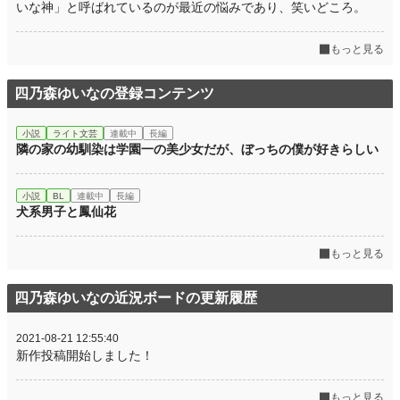
いな神」と呼ばれているのが最近の悩みであり、笑いどころ。
もっと見る
四乃森ゆいなの登録コンテンツ
小説
ライト文芸
連載中
長編
隣の家の幼馴染は学園一の美少女だが、ぼっちの僕が好きらしい
小説
BL
連載中
長編
犬系男子と鳳仙花
もっと見る
四乃森ゆいなの近況ボードの更新履歴
2021-08-21 12:55:40
新作投稿開始しました！
もっと見る