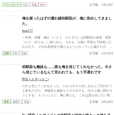
態だった。 だが、此の状態は彼にとっては『本当の幸せ』を掴む
文字数：134,292
ファンタジー
完結
長編
R15
事に必要だった 何故なら、彼は『転生者』だから… 今度は違う切
り口からのアプローチ。 追放の話しの一話は、前作とかなり似て
いますが2話からは、かなり変わります。 こうご期待。
俺を振ったはずの腐れ縁幼馴染が、俺に告白してきまし
た。
true177
一年前、伊藤 健介（いとう けんすけ）は幼馴染の多田 悠奈
（ただ ゆうな）に振られた。それも、心無い手紙を下駄箱に入
れられて。 それ以来悠奈を避けるようになっていた健介だが、二
年生に進級した春になって悠奈がいきなり告白を仕掛けてきた。
文字数：132,654
恋愛
完結
長編
これはハニートラップか、一年前の出来事を忘れてしまっている
のか……。ともかく、健介は断った。 日常が一変したのは、それ
からである。やたらと悠奈が絡んでくるようになったのだ。 彼女
幼馴染も義妹も……誰も俺を信じてくれなかった。今さ
の狙いは、いったい何なのだろうか……。 ※小説家になろう、ハ
ら信じているなんて言われても、もう手遅れです
ーメルンにも同一作品を投稿しています。 ※内部進行完結済みで
す。毎日連載です。
野良うさぎ(うさこ)
だれも信じてくれなかった。 だから今さら信じるなんて言われて
も困るだけだ。 幼馴染も義妹もメガネ女子も、今さら俺に関わろ
うとする。 もういいんだ。俺に構うな。 これは誰も信じない男が
繰り広げる恋愛物語
文字数：183,065
青春
連載中
長編