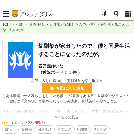
TOP
>
小説
>
青春小説
>
幼馴染が家出したので、僕と同居生活することに
なったのだが。
青春
完結
長編
幼馴染が家出したので、僕と同居生活
することになったのだが。
四乃森ゆいな
（近況ボード：
1 件
）
お気に入りに追加して更新通知を受け取ろう
お気に入り追加
とある事情で一人暮らしをしている僕──和泉湊はある日、幼馴染でクラスメイ
ト、更には『女神様』と崇められている美少女、真城美桜を拾うことに……？
どうやら何か事情があるらしく、頑なに喋ろうとしない美桜。普段は無愛想で、
人との距離感が異常に遠い彼女だが、何故か僕にだけは世話焼きになり……挙句
には、
24h.ポイント
28pt
527
ぼっち
女神様
同居生活
ラブコメ
幼馴染
世話焼き
「私と同棲してください！」