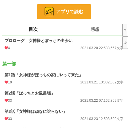
「要求が増えてますよ！」
アプリで読む
意味のわからない同棲宣言をされてしまう。
とりあえず同居するという形で、居候することになった美桜は、家事から僕の宿
題を見たりと、高校生らしい生活をしていくこととなる。
目次
感想
中学生の頃から疎遠気味だったために、空いていた互いの時間が徐々に埋まって
プロローグ 女神様とぼっちの出会い
いき、お互いに知らない自分を曝け出していく中──女神様は何でもない『日
常』を、僕の隣で歩んでいく。
4
2021.03.20 22:53
3,567文字
無愛想だけど僕にだけ本性をみせる女神様 × ワケあり陰キャぼっちの幼馴染が
送る、半同棲な同居生活ラブコメ。
第一部
小説
21,945 位 / 228,704 件
第1話「女神様がぼっちの家にやって来た」
19
2021.03.21 13:08
2,562文字
青春
220 位 / 7,917 件
第2話「ぼっちとお風呂場」
お気に入り
116
33
2021.03.22 07:16
2,859文字
24h.ポイント
28 pt
第3話「女神様は頑なに譲らない」
文字数
132,786
33
2021.03.23 12:50
3,599文字
更新日時
2022.03.24 15:17