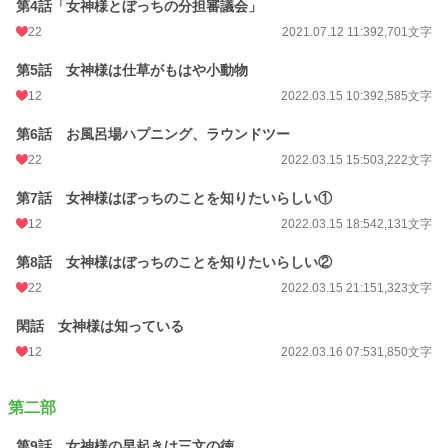
第4話「女神様とぼっちの分担審議会」
初回公開日時
2021.03.20 22:53
22
2021.07.12 11:39
2,701文字
初回完結日時
2022.03.24 15:17
第5話 女神様は仕草がもはや小動物
週間ポイント
850 pt (10,085 位)
12
2022.03.15 10:39
2,585文字
月間ポイント
2,066 pt (15,630 位)
第6話 お風呂場ハプニング、ラウンドツー
年間ポイント
38,725 pt (12,653 位)
22
2022.03.15 15:50
3,222文字
累計ポイント
133,569 pt (25,633 位)
第7話 女神様はぼっちのことを知りたいらしい①
12
2022.03.15 18:54
2,131文字
第8話 女神様はぼっちのことを知りたいらしい②
22
2022.03.15 21:15
1,323文字
閑話 女神様は知っている
12
2022.03.16 07:53
1,850文字
第二部
第9話 女神様の早起きは三文の徳