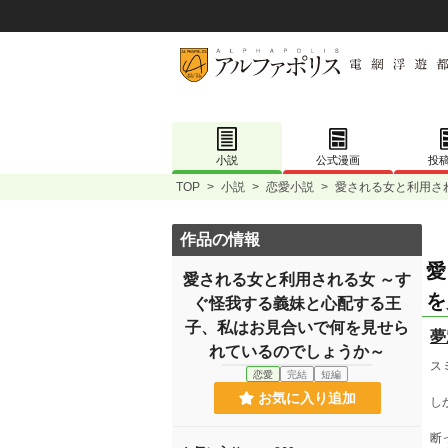
小説
公式漫画
投
TOP
>
小説
>
恋愛小説
>
愛される女と利用さ
作品の情報
愛
愛される女と利用される女 ～す
を
ぐ怪我する義妹と心配する王
子、私はお見合いで何を見せら
夢
れているのでしょうか～
ス
恋愛
完結
短編
お気に入り追加
し
断