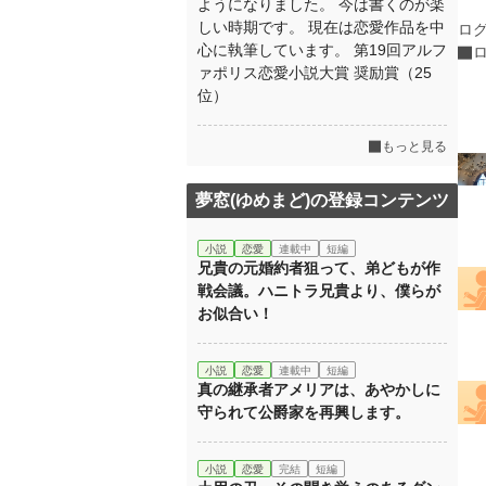
ようになりました。 今は書くのが楽
しい時期です。 現在は恋愛作品を中
ロ
心に執筆しています。 第19回アルフ
ァポリス恋愛小説大賞 奨励賞（25
位）
もっと見る
夢窓(ゆめまど)の登録コンテンツ
小説
恋愛
連載中
短編
兄貴の元婚約者狙って、弟どもが作
戦会議。ハニトラ兄貴より、僕らが
お似合い！
小説
恋愛
連載中
短編
真の継承者アメリアは、あやかしに
守られて公爵家を再興します。
小説
恋愛
完結
短編