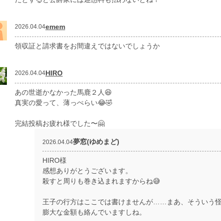
emem
2026.04.04
領収証と請求書をお間違えではないでしょうか
HIRO
2026.04.04
あの世逝かなかった馬鹿２人😆
真実の愛って、薄っぺらい😂🤣
完結投稿お疲れ様でした〜🤗
夢窓(ゆめまど)
2026.04.04
HIRO様
感想ありがとうございます。
殺すと周りも巻き込まれますからね😅
王子の行方はここでは書けませんが……まあ、そういう
膨大な金額も絡んでいますしね。