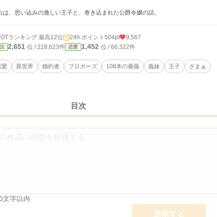
れは、思い込みの激しい王子と、巻き込まれた公爵令嬢の話。
HOTランキング 最高12位
24h.ポイント
504pt
9,567
2,651
1,452
位 / 228,623件
位 / 66,322件
説
恋愛
恋愛
異世界
婚約者
プロポーズ
108本の薔薇
義妹
王子
ざまぁ
目次
00文字以内
送信する