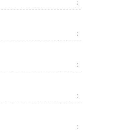
︙
︙
︙
︙
︙