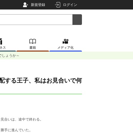
新規登録
ログイン
ネス
書籍
メディア化
でしょうか～
心配する王子、私はお見合いで何
お見合いは、途中で終わる。
、勝手に進んでいた。