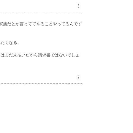
︙
 家族だとか言っててやることやってるんです
みたくなる。
れはまだ未払いだから請求書ではないでしょ
︙
？