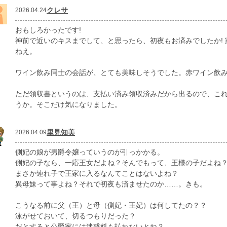
クレサ
2026.04.24
おもしろかったです!
神前で近いのキスまでして、と思ったら、初夜もお済みでしたか!
ねえ。
ワイン飲み同士の会話が、とても美味しそうでした。赤ワイン飲
ただ領収書というのは、支払い済み領収済みだから出るので、こ
うか。そこだけ気になりました。
里見知美
2026.04.09
側妃の娘が男爵令嬢っていうのが引っかかる。
側妃の子なら、一応王女だよね？そんでもって、王様の子だよね
まさか連れ子で王家に入るなんてことはないよね？
異母妹って事よね？それで初夜も済ませたのか……。きも。
こうなる前に父（王）と母（側妃・王妃）は何してたの？？
泳がせておいて、切るつもりだった？
だとすると公爵家には迷惑料も払わないとね？