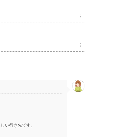
︙
︙
怪しい行き先です。