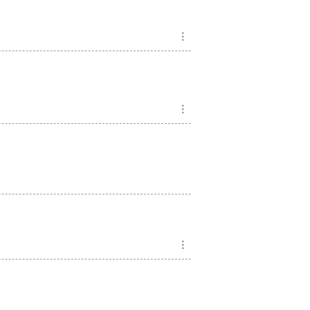
︙
︙
︙