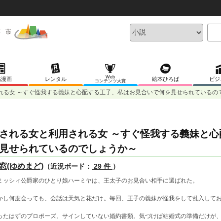
Web
稿漫画
レンタル
絵本ひろば
ビジ
コンテンツ大賞
れる女 ～すぐ怪我する義妹と心配する王子、私はお見合いで何を見せられているの
される女と利用される女 ～すぐ怪我する義妹と
見せられているのでしょうか～
窓(ゆめまど)
（近況ボード：
29 件
）
ミッシィ公爵家のひとり娘ハーミヤは、王太子のお見合い相手に選ばれた。
かし何度会っても、会話は天気と花だけ。毎回、王子の義妹が怪我をして乱入して
ったはずのプロポーズ。サインしていない婚約書類。気づけば結婚式の準備だけが