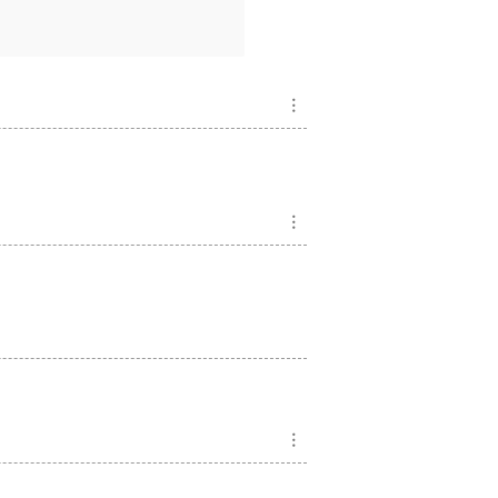
︙
︙
︙