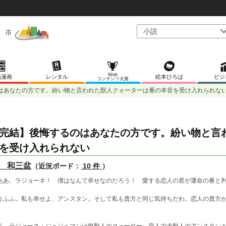
Web
稿漫画
レンタル
絵本ひろば
ビジ
コンテンツ大賞
はあなたの方です。紛い物と言われた獣人クォーターは番の本音を受け入れられな
完結】後悔するのはあなたの方です。紛い物と言
を受け入れられない
 和三盆
（近況ボード：
10 件
）
ああ、ラジョーネ！ 僕はなんて幸せなのだろう！ 愛する恋人の君が運命の番と
うふふ。私も幸せよ、アンスタン。そして私も貴方と同じ気持ちだわ。恋人の貴方