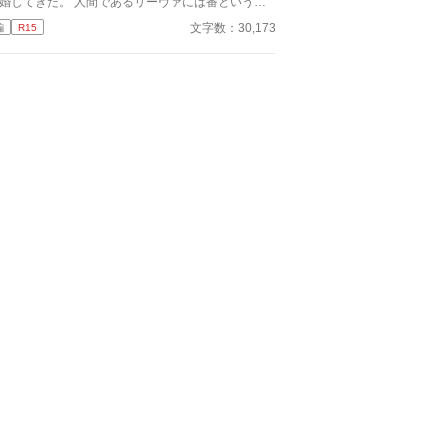
婚してきた。 人間であるリーヴァには番という概
。 「そう、番だったら別れなさい」 母親
がなく相愛の婚約者シグルズもいる。何より、本性
らの返答はラシーヌには受け入れ難いものだった。
文字数：30,173
編
R15
爬虫類もどきの竜帝を絶対に愛せない。 けれど、
母様どうして！？ 何で運命の番と別れなくて
ーヴァの本心を無視して竜帝との結婚を決められて
いけないの！？
まう。 竜帝と結婚するくらいなら死を選ぼうとす
リーヴァにシグルスはある提案をしてきた。 番を
定する意図はありません。 小説家になろうにも投
しています。