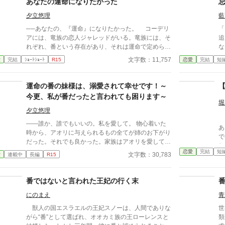
あなたの運命になりたかった
ず
更新をお待ちください。６話で完結の短編です。
ー
夕立悠理
藍
そ
──あなたの、『運命』になりたかった。 コーデリ
「
し
アには、竜族の恋人ジャレッドがいる。竜族には、そ
追
ゼの
れぞれ、番という存在があり、それは運命で定められ
な」 メルヴィはザブァ
名
た結ばれるべき相手だ。けれど、コーデリアは、ジャ
の
わってい
文字数：11,757
愛
完結
ｼｮｰﾄｼｮｰﾄ
R15
恋愛
完結
短
レッドの番ではなかった。それでも、二人は愛し合
か
に
い、ジャレッドは、コーデリアにプロポーズする。幸
に
せの絶頂にいたコーデリア。しかし、その翌日、ジャ
渡す。 彼は知ら
運命の番の妹様は、溺愛されて幸せです！～
レッドの番だという女性が現れて──。 ※一話あたり
みだ
今更、私が番だったと言われても困ります～
の文字数がとても少ないです。 ※小説家になろう様
※
堀
にも投稿しています
夕立悠理
ラ
――誰か、誰でもいいの。私を愛して。 物心着いた
あ
時から、アオリに与えられるもの全てが姉のお下がり
で
だった。それでも良かった。家族はアオリを愛してい
し
ると信じていたから。 けれど姉のスカーレットがこ
恋愛
完結
短
め
文字数：30,783
愛
連載中
長編
R15
の国の竜王陛下である、レナードに見初められて全て
ン
が変わる。誰も、アオリの名前を呼ぶものがいなくな
あ
ったのだ。みんな、妹様、とアオリを呼ぶ。孤独に耐
番ではないと言われた王妃の行く末
際が始
えかねたアオリは、隣国へと旅にでることにした。─
偽
にのまえ
青
─そこで、自分の本当の運命が待っているとも、知ら
を
ずに。 ※以前投稿していた「竜王陛下の番……の妹
獣人の国エスラエルの王妃スノーは、人間でありな
世
は
様は、隣国で溺愛される」のリメイクです。
がら“番”として選ばれ、オオカミ族の王ローレンスと
類
染