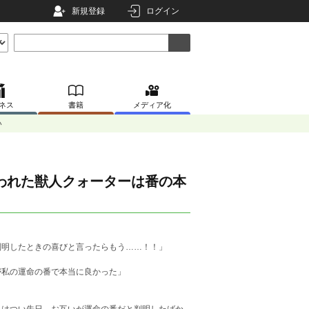
新規登録
ログイン
ネス
書籍
メディア化
い
われた獣人クォーターは番の本
判明したときの喜びと言ったらもう……！！」
が私の運命の番で本当に良かった」