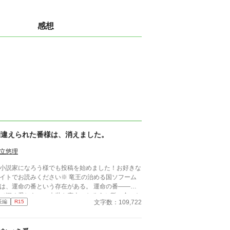
感想
間違えられた番様は、消えました。
立悠理
小説家になろう様でも投稿を始めました！お好きな
トでお読みください※ 竜王の治める国ソフーム
は、運命の番という存在がある。 運命の番――前
で深く愛しあい、来世も恋人になろうと誓い合った
文字数：109,722
長編
R15
手のことをさす。特に竜王にとっての「運命の番」
特別で、国に繁栄を与える存在でもある。 「ロイ
、君は私の運命の番じゃない。だから、選べない」