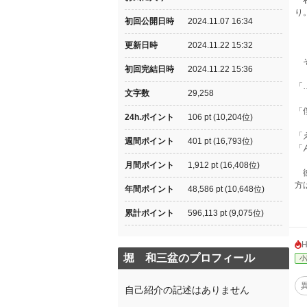
私
り
初回公開日時
2024.11.07 16:34
『
更新日時
2024.11.22 15:32
そ
初回完結日時
2024.11.22 15:36
「
文字数
29,258
「
24h.ポイント
106 pt (10,204位)
「
週間ポイント
401 pt (16,793位)
「
月間ポイント
1,912 pt (16,408位)
彼
方
年間ポイント
48,586 pt (10,648位)
累計ポイント
596,113 pt (9,075位)
堀 和三盆のプロフィール
小
自己紹介の記述はありません