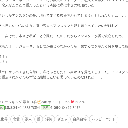
、ラジョーネ・ジュジュマンは狼獣人のクォーター。恋人で犬獣人のアンスタンと
。恋人がたまたま番だったという奇跡に私は幸せの絶頂にいた。
いつかアンスタンの番が現れて愛する彼を奪われてしまうかもしれない』……と、
の日もいつものように番で恋人のアンスタンと愛を語らっていたのだけれど。
……実はね、本当は私ずっと心配だったの。だからアンスタンが番で安心したわ」
僕もだよ、ラジョーネ。もし君が番じゃなかったら、愛する君を冷たく突き放して
え？」
ん？」
の口から出てきた言葉に、私はふとした引っ掛かりを覚えてしまった。アンスタン
は番云々にかかわらず彼と結婚したいと思っていたのだけれど……。
HOTランキング 最高14位
24h.ポイント
106pt
19,370
10,204
4,560
位 / 228,705件
位 / 66,347件
説
恋愛
異世界
恋愛
獣人
番
浮気
ざまぁ
自業自得
ハッピーエンド