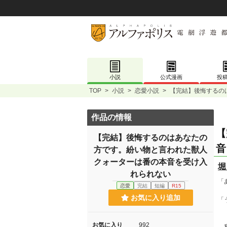
小説
公式漫画
投
TOP
>
小説
>
恋愛小説
>
【完結】後悔するの
作品の情報
【
【完結】後悔するのはあなたの
音
方です。紛い物と言われた獣人
クォーターは番の本音を受け入
堀
れられない
「
恋愛
完結
短編
R15
お気に入り追加
「
お気に入り
992