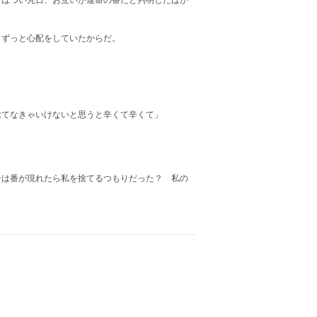
はつい先日、お互いが運命の番だと判明したばか
ずっと心配をしていたからだ。
捨てなきゃいけないと思うと辛くて辛くて」
は番が現れたら私を捨てるつもりだった？ 私の