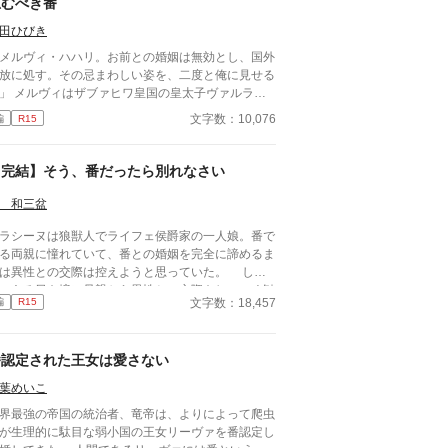
忌むべき番
っと慕っていた竜王にそう告げられた、ロイゼ・イ
デン。しかし、ロイゼは、知っていた。 ロイゼこ
田ひびき
が、竜王の『運命の番』だと。 「エルマ、私の愛
メルヴィ・ハハリ。お前との婚姻は無効とし、国外
い番」 けれどそれを知らない竜王は、今日もロイ
放に処す。その忌まわしい姿を、二度と俺に見せる
親友に愛を囁く。 いつの間にか、ロイゼの呼び
ヒワ皇国の皇太子ヴァルラム
は、ロイゼから番の親友、そして最後は嘘つきに変
番だと告げられ、強引に彼の後宮へ入れられた。し
た。 名前を失くしたロイゼは、消えること
文字数：10,076
編
R15
しヴァルラムは他の妃のもとへ通うばかり。さら
した。
、真の番が見つかったからとメルヴィへ追放を言い
なかった。それこそがメルヴィの望
【完結】そう、番だったら別れなさい
ということを――。 ※ 8/4 誤字修正しました。
 なろうにも投稿しています。
 和三盆
シーヌは狼獣人でライフェ侯爵家の一人娘。番で
る両親に憧れていて、番との婚姻を完全に諦めるま
は異性との交際は控えようと思っていた。 しか
、ある日を境に母親から異性との交際をしつこく勧
文字数：18,457
編
R15
られるようになり、仕方なく幼馴染で猫獣人のファ
ゲンに恋人のふりを頼むことに。彼の方にも事情が
り、お互いの利害が一致したことから二人の嘘の交
番認定された王女は愛さない
まった。 そして二人が成長すると、なんと
の恋人役を頼んだ幼馴染のファンゲンから番の気配
葉めいこ
感じるようになり、幼馴染が大好きだったラシーヌ
界最強の帝国の統治者、竜帝は、よりによって爬虫
大喜び。早速母親に、 『お付き合いしている幼馴
が生理的に駄目な弱小国の王女リーヴァを番認定し
のファンゲンが私の番かもしれない』――と報告す