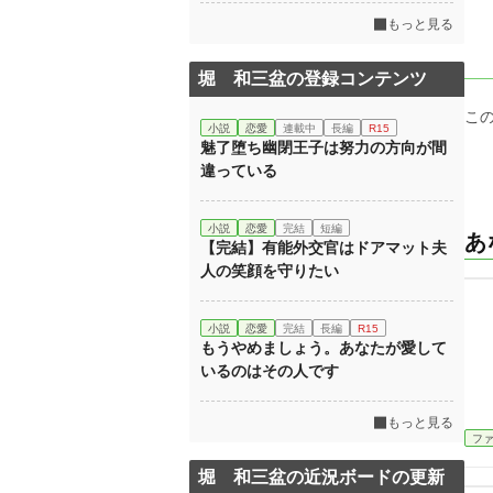
もっと見る
堀 和三盆の登録コンテンツ
こ
小説
恋愛
連載中
長編
R15
魅了堕ち幽閉王子は努力の方向が間
違っている
小説
恋愛
完結
短編
あ
【完結】有能外交官はドアマット夫
人の笑顔を守りたい
小説
恋愛
完結
長編
R15
もうやめましょう。あなたが愛して
いるのはその人です
もっと見る
フ
堀 和三盆の近況ボードの更新