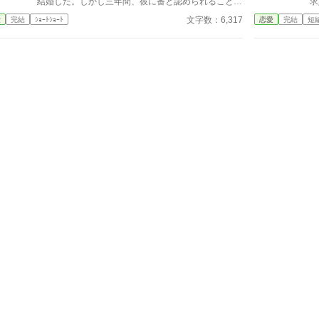
結婚した。しかし三年間、彼に番と認められることも
求
るのだが
愛されることもなく、白い結婚のまま冷遇され続け
念
か
文字数：6,317
愛
完結
ｼｮｰﾄｼｮｰﾄ
恋愛
完結
短
る。 それでも王妃として国に尽くしてきたスノー
が
お
だったが、ある日、ローレンスが別の令嬢レイアーを
リ
は
懐妊させ、側妃として迎えると知る。ついに心が折れ
し
たスノーは離縁を決意し、国を去ろうとする。 し
る
かしその道中、レイアー嬢の実家の襲撃に遭い、スノ
否
ーは命を落とす寸前、自身の命と引き換えに広域回復
稿
魔法で多くの命を救う。 これでスノーの、人生は
終わりのはずだった。 だが次に目を覚ますと、ス
ノーは三年前の結婚式当日に戻っていた。何度死んで
も、何度拒絶しても、結婚式の誓いの瞬間へと戻され
る。 番から逃れようと、スノーは何度も死を選ぶ
が――。