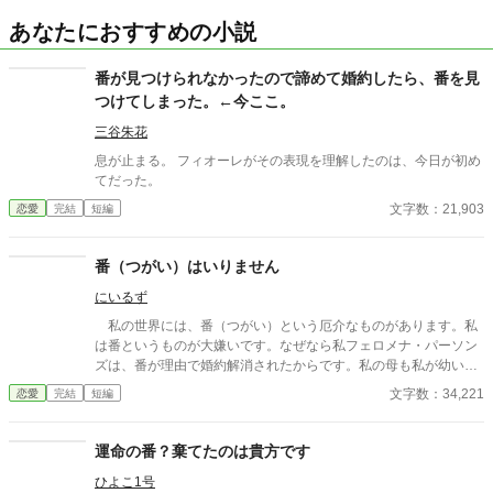
あなたにおすすめの小説
番が見つけられなかったので諦めて婚約したら、番を見
つけてしまった。←今ここ。
三谷朱花
息が止まる。 フィオーレがその表現を理解したのは、今日が初め
てだった。
文字数：21,903
恋愛
完結
短編
番（つがい）はいりません
にいるず
私の世界には、番（つがい）という厄介なものがあります。私
は番というものが大嫌いです。なぜなら私フェロメナ・パーソン
ズは、番が理由で婚約解消されたからです。私の母も私が幼い
頃、番に父をとられ私たちは捨てられました。でもものすごく番
文字数：34,221
恋愛
完結
短編
を嫌っている私には、特殊な番の体質があったようです。もうか
んべんしてください。静かに生きていきたいのですから。そう思
っていたのに外見はキラキラの王子様、でも中身は口を開けば毒
運命の番？棄てたのは貴方です
舌を吐くどうしようもない正真正銘の王太子様が私の周りをうろ
ひよこ1号
つき始めました。 本編、王太子視点、元婚約者視点と続きます。