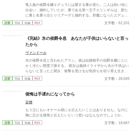
約3万字程度です。よろしくお願いします。
竜人族の侯爵令嬢エデュラには愛する番が居た。二人は幼い頃に
出会い、婚約していたが、番である第一王子エリンギルは、新た
に番と名乗り出たリリアーデと婚約する。邪魔になったエデュラ
との婚約を解消し、番を引き裂いた大罪人として追放する
文字数：62,201
恋愛
完結
短編
R15
が……。一方で幼い頃に出会った侯爵令嬢を忘れられない帝国の
皇子は、男爵令息と身分を偽り竜人国へと留学していた。 番との
運命の出会いと別離の物語。番でない人々の貫く愛。 ※自己設定
《完結》氷の侯爵令息 あなたが子供はいらないと言っ
満載ですので気を付けてください。 ※性描写はないですが、一線
たから
を越える個所もあります ※多少の残酷表現あります。 以上２点か
らセルフレイティング
ヴァンドール
氷の侯爵令息と言われたアラン。彼は結婚相手の伯爵令嬢にとに
かく冷たい態度で接する。 彼女は義姉イライザから夫が子供はい
らないと言ったと聞き、衝撃を受けるが気持ちを切り替え生きて
いく。
文字数：28,045
恋愛
完結
短編
R15
後悔は手遅れになってから
豆狸
もう父にもレオナール様にも伝えたいことはありません。なのに
胸に広がる後悔と伝えたいという想いはなんなのでしょうか。
文字数：18,667
恋愛
完結
短編
R15