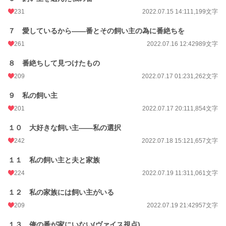
恋愛
3,950 位 / 66,353 件
231
2022.07.15 14:11
1,199文字
お気に入り
842
７ 愛しているから――番とその飼い主の為に番絶ちを
24h.ポイント
134 pt
261
2022.07.16 12:42
989文字
文字数
27,388
８ 番絶ちして見つけたもの
209
2022.07.17 01:23
1,262文字
更新日時
2022.07.22 14:22
９ 私の飼い主
初回公開日時
2022.07.14 16:22
201
2022.07.17 20:11
1,854文字
初回完結日時
2022.07.22 14:24
１０ 大好きな飼い主――私の選択
週間ポイント
622 pt (12,589 位)
242
2022.07.18 15:12
1,657文字
月間ポイント
1,932 pt (16,306 位)
１１ 私の飼い主と夫と家族
年間ポイント
29,720 pt (15,231 位)
224
2022.07.19 11:31
1,061文字
累計ポイント
393,056 pt (12,556 位)
１２ 私の家族には飼い主がいる
209
2022.07.19 21:42
957文字
１３ 俺の番が家にいない(ヴァイス視点)