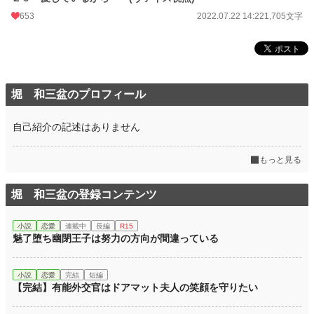
653
2022.07.22 14:22
1,705文字
堀 和三盆のプロフィール
自己紹介の記述はありません
もっと見る
堀 和三盆の登録コンテンツ
小説
恋愛
連載中
長編
R15
魅了堕ち幽閉王子は努力の方向が間違っている
小説
恋愛
完結
短編
【完結】有能外交官はドアマット夫人の笑顔を守りたい