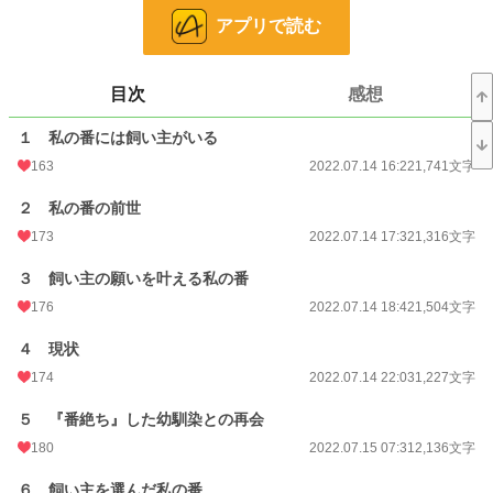
において『番』が優先される獣人社会。その中で唯一その序列を崩す例外があ
アプリで読む
る。
『飼い主』の存在だ。
目次
感想
獣の本性か、人間としての理性か。獣人は受けた恩を忘れない。特に命を助け
られたりすると、恩を返そうと相手に忠誠を尽くす。まるで、騎士が主に剣を捧
１ 私の番には飼い主がいる
げるように。命を助けられた獣人は飼い主に忠誠を尽くすのだ。
163
2022.07.14 16:22
1,741文字
この世界においての飼い主は番の存在を脅かすことはない。ただし――。ごく
稀に前世の記憶を持って産まれてくる獣人がいる。そして、アチラでは飼い主が
２ 私の番の前世
庇護下にある獣の『番』を選ぶ権限があるのだそうだ。
173
2022.07.14 17:32
1,316文字
例え生まれ変わっても。飼い主に忠誠を誓った獣人は飼い主に許可をされない
３ 飼い主の願いを叶える私の番
と番えない。
176
2022.07.14 18:42
1,504文字
そう。私の番は前世持ち。
そして。
４ 現状
174
2022.07.14 22:03
1,227文字
―――『私の番には飼い主がいる』
５ 『番絶ち』した幼馴染との再会
180
2022.07.15 07:31
2,136文字
小説
8,880 位 / 228,723 件
６ 飼い主を選んだ私の番