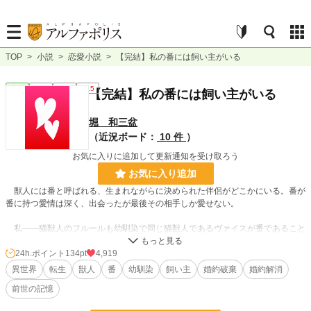
TOP
>
小説
>
恋愛小説
>
【完結】私の番には飼い主がいる
恋愛
完結
短編
R15
【完結】私の番には飼い主がいる
堀 和三盆
（近況ボード：
10 件
）
お気に入りに追加して更新通知を受け取ろう
お気に入り追加
獣人には番と呼ばれる、生まれながらに決められた伴侶がどこかにいる。番が
番に持つ愛情は深く、出会ったが最後その相手しか愛せない。
私――猫獣人のフルールも幼馴染で同じ猫獣人であるヴァイスが番であること
になんとなく気が付いていた。精神と体の成長と共に、少しずつお互いの番とし
ての自覚が芽生え、信頼関係と愛情を同時に育てていくことが出来る幼馴染の番
24h.ポイント
134pt
4,919
は理想的だと言われている。お互いがお互いだけを愛しながら、選択を間違える
異世界
転生
獣人
番
幼馴染
飼い主
婚約破棄
婚約解消
ことなく人生の多くを共に過ごせるのだから。
前世の記憶
だから、わたしもツイていると、幸せになれると思っていた。しかし――全て