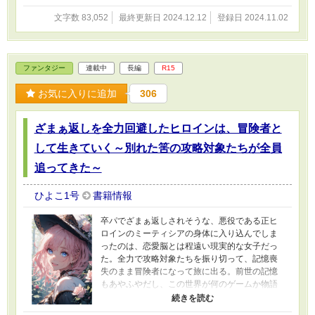
文字数 83,052
最終更新日 2024.12.12
登録日 2024.11.02
ファンタジー
連載中
長編
R15
お気に入りに追加
306
ざまぁ返しを全力回避したヒロインは、冒険者と
して生きていく～別れた筈の攻略対象たちが全員
追ってきた～
ひよこ1号
書籍情報
卒パでざまぁ返しされそうな、悪役である正ヒ
ロインのミーティシアの身体に入り込んでしま
ったのは、恋愛脳とは程遠い現実的な女子だっ
た。全力で攻略対象たちを振り切って、記憶喪
失のまま冒険者になって旅に出る。前世の記憶
もあやふやだし、この世界が何のゲームか物語
かなんて知らない。でも冒険者になって人生楽
しもう！色々な人と出会いながら、暮らしてい