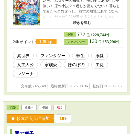
いた。 乙女ゲーの知識？小説の中にある位しか
無い！ 原作小説？１巻しか読んでない！ 暮らし
てみたら全然違うし、前世の知識はあてになら
ない。 だったら我が道を行くしかないじゃな
い？ 両親と5人のイケメン兄達に溺愛される幼女
のほのぼの～殺伐ストーリーです。 本人無自覚
人誑しですが、至って平凡に真面目に生きてい
772
小説
位 / 228,744件
く…予定。 ※アルファポリス様で書籍化進行中
130
1,604pt
24h.ポイント
位 / 53,296件
ファンタジー
（第16回ファンタジー小説大賞で、癒し系ほっ
こり賞受賞しました） ※残虐シーンは控えめの
描写です ※カクヨム、小説家になろうでも公開
異世界
ファンタジー
転生
溺愛
中です
女主人公
家族愛
ほのぼの
主従
レジーナ
文字数 745,749
最終更新日 2026.08.06
登録日 2023.08.02
恋愛
連載中
長編
R15
お気に入りに追加
169
悪の種子