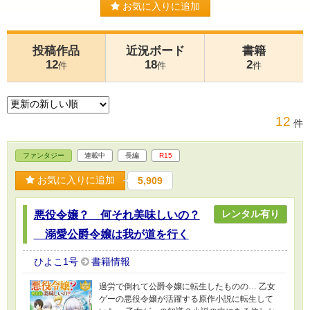
お気に入りに追加
投稿作品
近況ボード
書籍
12
18
2
件
件
件
12
件
ファンタジー
連載中
長編
R15
お気に入りに追加
5,909
レンタル有り
悪役令嬢？ 何それ美味しいの？
溺愛公爵令嬢は我が道を行く
ひよこ1号
書籍情報
過労で倒れて公爵令嬢に転生したものの… 乙女
ゲーの悪役令嬢が活躍する原作小説に転生して