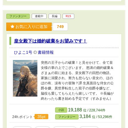
ファンタジー
連載中
長編
R15
お気に入りに追加
749
皇女殿下は婚約破棄をお望みです！
ひよこ1号
書籍情報
突然の王子からの破棄！と見せかけて、全て皇
女様の掌の上でございます。 怒涛の婚約破棄＆
ざまぁの前に始まる、皇女殿下の回想の物語。
家族に溺愛され、努力も怠らない皇女の、ほの
ぼの有、涙有りの冒険？譚 生真面目な侍女の公
爵令嬢、異世界転生した双子の伯爵令嬢など、
脇役も愛してもらえたら嬉しいです。 ※長編が
終わったら書き始める予定です（すみません）
19,188
小説
位 / 228,744件
3,184
35pt
24h.ポイント
位 / 53,296件
ファンタジー