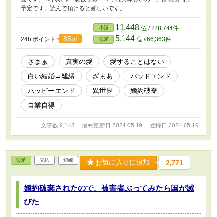
予定です。読んで頂けると嬉しいです。
11,448
小説
位 / 228,744件
5,144
85pt
24h.ポイント
位 / 66,363件
恋愛
ざまぁ
真実の愛
愛することはない
白い結婚→離縁
ざまあ
バッドエンド
ハッピーエンド
異世界
婚約破棄
自業自得
文字数 9,143
最終更新日 2024.05.19
登録日 2024.05.19
恋愛
完結
短編
お気に入りに追加
2,771
婚約破棄されたので、被害者ぶってみたら国が滅
びた