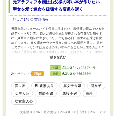
元アラフィフ令嬢はお父様の薄い本が作りたい
聖女を愛で運命を破壊する腐道を逝く
ひよこ1号
書籍情報
男尊女卑のフォールハイト帝国に生まれた、表情筋の死んでいる令
嬢ディートリンデ。 自分が悪役令嬢と呼称される存在だと知らず
に、真面目に地味に生きていた。 でもある日、彼女の記憶は目覚
めてしまう。 ５０歳オーヴァー喪女のＢＬへの情熱と共に。 果た
してディートリンデはお父様の薄い本を作ることが出来るのか！？
※本編「悪役令嬢？何それ美味しいの？」を読まなくても、単体で
読めます。 ※Ｒ15は念の為ですが、ＢＬが苦手な方はご遠慮いた
だいた方が御身の為です。 ※残念ながら？ＢＬ要素はまだディー
トリンデの妄想でしかないです。 ※本編合流までの軌跡です。
21,567
小説
位 / 228,744件
※BL苦手な方もいるので、本編収録できない様なBLあれこれをた
9,386
28pt
24h.ポイント
位 / 66,363件
恋愛
まに更新していこうかと思っています。
異世界
BL要素あり
腐女子令嬢
腐女子
女主人公
伯爵令嬢
悪役令嬢
転生
幼女主人公
文字数 30,096
最終更新日 2024.01.08
登録日 2023.12.28