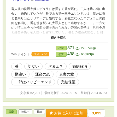
竜人族の侯爵令嬢エデュラには愛する番が居た。二人は幼い頃に出
会い、婚約していたが、番である第一王子エリンギルは、新たに番
と名乗り出たリリアーデと婚約する。邪魔になったエデュラとの婚
約を解消し、番を引き裂いた大罪人として追放するが……。一方で
幼い頃に出会った侯爵令嬢を忘れられない帝国の皇子は、男爵令息
と身分を偽り竜人国へと留学していた。 番との運命の出会いと別
離の物語。番でない人々の貫く愛。 ※自己設定満載ですので気を
付けてください。 ※性描写はないですが、一線を越える個所もあ
ります ※多少の残酷表現あります。 以上２点からセルフレイティ
871
小説
位 / 228,744件
ング
498
1,457pt
24h.ポイント
位 / 66,363件
恋愛
番
切ない
ざまぁ？
婚約解消
勘違い
運命の恋
真実の愛
一部はハッピーエンド
完結保証
文字数 62,201
最終更新日 2024.09.15
登録日 2024.07.23
恋愛
連載中
長編
お気に入りに追加
3,099