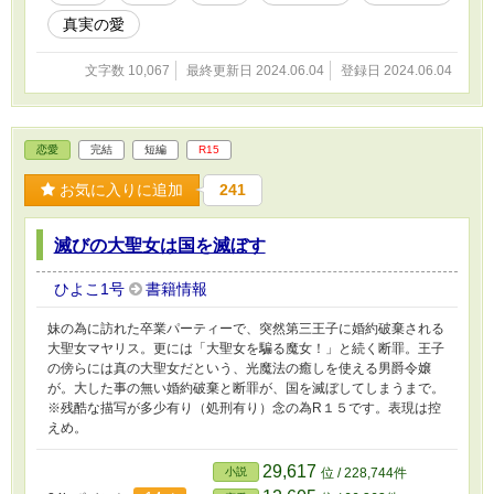
真実の愛
文字数 10,067
最終更新日 2024.06.04
登録日 2024.06.04
恋愛
完結
短編
R15
お気に入りに追加
241
滅びの大聖女は国を滅ぼす
ひよこ1号
書籍情報
妹の為に訪れた卒業パーティーで、突然第三王子に婚約破棄される
大聖女マヤリス。更には「大聖女を騙る魔女！」と続く断罪。王子
の傍らには真の大聖女だという、光魔法の癒しを使える男爵令嬢
が。大した事の無い婚約破棄と断罪が、国を滅ぼしてしまうまで。
※残酷な描写が多少有り（処刑有り）念の為R１５です。表現は控
えめ。
29,617
小説
位 / 228,744件