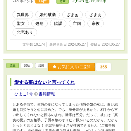
12,605
14pt
24h.ポイント
位 / 66,363件
恋愛
異世界
婚約破棄
ざまぁ
ざまあ
聖女
処刑
陰謀
亡国
宗教
悲恋あり
文字数 10,174
最終更新日 2024.05.27
登録日 2024.05.27
恋愛
完結
短編
お気に入りに追加
355
愛する事はないと言ってくれ
ひよこ1号
書籍情報
とある事情で、侯爵の妻になってしまった伯爵令嬢の私は、白い結
婚を目指そうと心に決めた。でも、身分差があるから、相手から言
い出してくれないと困るのよね。勝率は五分。だって、彼には「真
実の愛」のお相手、子爵令嬢のオリビア様がいるのだから。だから
とっとと言えよな！ ※誤字脱字ミスが撲滅できません（ご報告感
謝です） ※代表作「悪役令嬢？何それ美味しいの？」は秋頃刊行