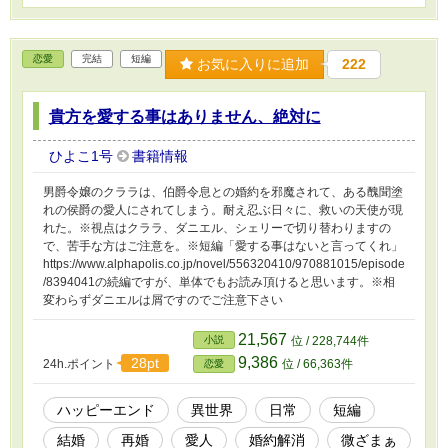
恋愛
完結
短編
お気に入りに追加
222
貴方を愛する事はありません、絶対に
ひよこ1号
書籍情報
男爵令嬢のクララは、伯爵令息との婚約を邪魔されて、ある醜聞塗
れの侯爵の愛人にされてしまう。耐え忍ぶ日々に、救いの天使が現
れた。※視点はクララ、ダニエル、シェリーで切り替わりますの
で、苦手な方はご注意を。※短編「愛する事はないと言ってくれ」
https://www.alphapolis.co.jp/novel/556320410/970881015/episode
/8394041の続編ですが、単体でもお読み頂けると思います。※相
変わらずダニエルは屑ですのでご注意下さい
21,567
小説
位 / 228,744件
9,386
28pt
24h.ポイント
位 / 66,363件
恋愛
ハッピーエンド
異世界
日常
短編
結婚
再婚
愛人
婚約解消
微ざまぁ