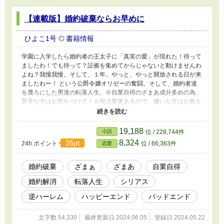
【連載版】婚約破棄ならお早めに
ひよこ1号
書籍情報
学園に入学したら婚約者の王太子に「真実の愛」が現れた！待って
ましたわ！でも待って？証拠を集めてからじゃないと動けませんわ
よね？我慢我慢。そして、１年。やっと、やっと開放される日が来
ましたわー！ という公爵令嬢オリゼーの奮闘。そして、婚約者達
を蔑ろにした男達の転落人生。※自業自得のざまあ成分多めの為、
苦手な方はお気をつけて！※視点変更あるので、嫌いな方はお気を
つけて！※短編版に加筆したのが１話と２話で、新規は３話目から
です。※１５話完結です（番外編は蛇足＆オマケ）
19,188
小説
位 / 228,744件
8,324
35pt
24h.ポイント
位 / 66,363件
恋愛
婚約破棄
ざまぁ
ざまあ
自業自得
婚約解消
転落人生
シリアス
逆ハーレム
ハッピーエンド
バッドエンド
文字数 54,330
最終更新日 2024.06.05
登録日 2024.05.22