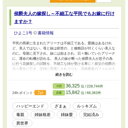
侯爵夫人の嫁探し～不細工な平民でもお嫁に行け
ますか？
ひよこ1号
書籍情報
平民の商家に生まれたアリーナは不細工である。愛嬌はあるけれ
ど、美人ではない。母と妹は絶世の、と修飾語が付くくらい美人な
のに。母親に見下され、妹には励まされ、日々働いていたアリーナ
に、運命の転機が訪れる。 美人の妹が断った侯爵夫人が息子の為
に行う花嫁探しの試験を、不細工な姉が受ける事に！叔父の伯爵の
元へ養女に行き、従姉に馬鹿にされつつも、花嫁募集のファルネス
侯爵家へ……勿論そこには、美人な恋敵達がうようよ。不細工なの
に、何故か侯爵夫人に気に入られてしまい…？もう花嫁じゃなく
て、使用人でよくない？とポジティブに生きる残念ヒロインが幸せ
36,325
小説
位 / 228,744件
になるまで。 ※４０話で完結です（終了まで毎日更新）
15,842
7pt
24h.ポイント
位 / 66,363件
恋愛
ハッピーエンド
ざまぁ
ルッキズム
毒親
姉妹格差
姉妹愛
完結済み
異世界