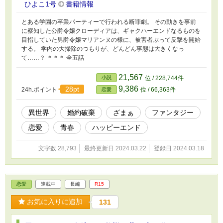
ひよこ1号
書籍情報
とある学園の卒業パーティーで行われる断罪劇。 その動きを事前
に察知した公爵令嬢クローディアは、ギャクハーエンドなるものを
目指していた男爵令嬢マリアンヌの様に、被害者ぶって反撃を開始
する。 学内の大掃除のつもりが、どんどん事態は大きくなっ
て……？ ＊＊＊ 全五話
21,567
小説
位 / 228,744件
9,386
28pt
24h.ポイント
位 / 66,363件
恋愛
異世界
婚約破棄
ざまぁ
ファンタジー
恋愛
青春
ハッピーエンド
文字数 28,793
最終更新日 2024.03.22
登録日 2024.03.18
恋愛
連載中
長編
R15
お気に入りに追加
131