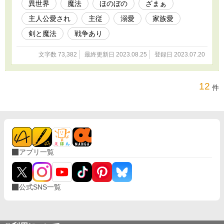
異世界
魔法
ほのぼの
ざまぁ
主人公愛され
主従
溺愛
家族愛
剣と魔法
戦争あり
文字数 73,382
最終更新日 2023.08.25
登録日 2023.07.20
12
件
アプリ一覧
公式SNS一覧