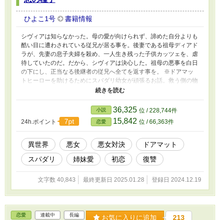
ひよこ1号
書籍情報
シヴィアは知らなかった。母の愛が向けられず、諦めた自分よりも
酷い目に遭わされている従兄が居る事を。後妻である祖母ディアド
ラが、先妻の息子夫婦を殺め、一人生き残った子供カッツェを、虐
待していたのだ。だから、シヴィアは決心した。祖母の悪事を白日
の下にし、正当なる後継者の従兄へ全てを返す事を。 ※ドアマッ
トヒーローを助けるためにスパダリ幼女が頑張るお話。救う側の物
語です。 ※一部登場人物は大変悪辣なので、暴力表現を含みます
のでご注意を ※悪女VS悪女の悪女はディアドラ（祖母）VSフロー
レンス（妹）です
36,325
小説
位 / 228,744件
15,842
7pt
24h.ポイント
位 / 66,363件
恋愛
異世界
悪女
悪女対決
ドアマット
スパダリ
姉妹愛
初恋
復讐
文字数 40,843
最終更新日 2025.01.28
登録日 2024.12.19
恋愛
連載中
長編
お気に入りに追加
213