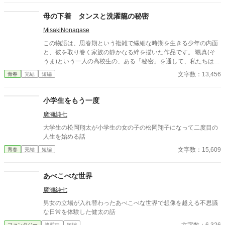
母の下着 タンスと洗濯籠の秘密
MisakiNonagase
この物語は、思春期という複雑で繊細な時期を生きる少年の内面
と、彼を取り巻く家族の静かなる絆を描いた作品です。 颯真(そ
うま)という一人の高校生の、ある「秘密」を通して、私たちは成
長の過程で誰もが抱くかもしれない戸惑い、罪悪感、そしてそれ
文字数：13,456
青春
完結
短編
らを包み込む家族の無言の理解に触れます。 物語は、現在の颯真
と恋人・彩花との関係から、中学時代にさかのぼる形で展開され
ます。そこで明らかになるのは、彼がかつて母親の下着に対して
小学生をもう一度
抱いた抑えがたい好奇心と、それに伴う一連の行為です。それは
廣瀬純七
彼自身が「歪んだ」と感じる過去の断片であり、深い恥ずかしさ
と自己嫌悪を伴う記憶です。 しかし、この物語の核心は、単なる
大学生の松岡翔太が小学生の女の子の松岡翔子になって二度目の
過去の告白にはありません。むしろ、その行為に「気づいていた
人生を始める話
はず」の母親が、なぜ一言も問い詰めず、誰にも告げず、ただ静
文字数：15,609
青春
完結
短編
かに見守り続けたのか——という問いにこそあります。そこに
は、親子という関係を超えた、深い人間理解と、言葉にされない
優しさが横たわっています。 センシティブな題材を、露骨な描写
あべこべな世界
や扇情的な表現に頼ることなく、あくまで颯真の内省的な視点か
ら丁寧に紡ぎ出しています。読者は、主人公の痛みと恥ずかしさ
廣瀬純七
を共有しながら、同時に、彼を破綻から救った「沈黙の救済」の
男女の立場が入れ替わったあべこべな世界で想像を越える不思議
重みと温かさを感じ取ることでしょう。 これは、一つの過ちと、
な日常を体験した健太の話
その赦しについての物語です。また、成長とは時に恥ずかしい過
去を背負いながら、他者の無償の寛容さによって初めて前を向け
ファンタジー
連載中
短編