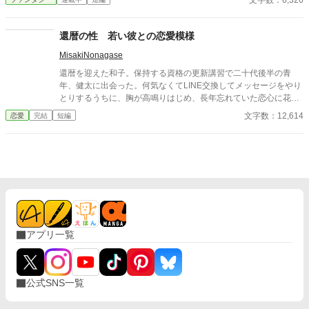
文字数：6,326
るようになる過程であること、そして家族の愛が最も深く現れる
のは、時に何も言わない瞬間であることを、静かにしかし確かに
還暦の性 若い彼との恋愛模様
伝える物語です。 どうか、登場人物たちの静かなる心の襞に寄り
添いながら、ページをめくってください。
MisakiNonagase
還暦を迎えた和子。保持する資格の更新講習で二十代後半の青
年、健太に出会った。何気なくてLINE交換してメッセージをやり
とりするうちに、胸が高鳴りはじめ、長年忘れていた恋心に花が
咲く。 そんな還暦女性と二十代の青年の恋模様。 その後、結婚、
文字数：12,614
恋愛
完結
短編
そして永遠の別れまでを描いたストーリーです。 全7話
アプリ一覧
公式SNS一覧