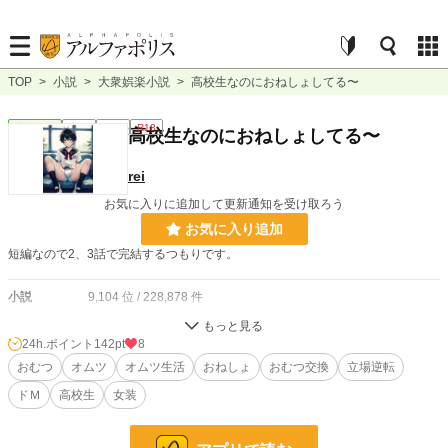
TOP
>
小説
>
大衆娯楽小説
>
高校生なのにおねしょしてる〜
大衆娯楽
完結
短編
R18
高校生なのにおねしょしてる〜
rei
お気に入りに追加して更新通知を受け取ろう
お気に入り追加
短編なので2、3話で完結するつもりです。
小説
9,104 位 / 228,878 件
大衆娯楽
151 位 / 6,075 件
24h.ポイント
142pt
8
お気に入り
おむつ
オムツ
8
オムツ生活
おねしょ
おむつ交換
立場逆転
ドＭ
高校生
女装
24h.ポイント
142 pt
文字数
17,510