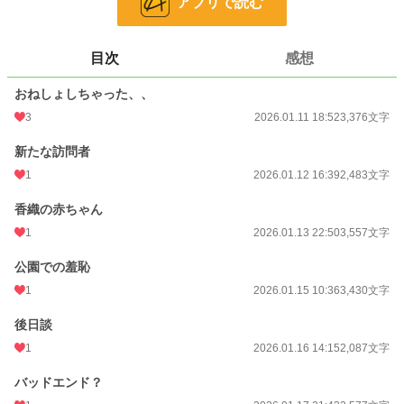
アプリで読む
更新日時
2026.01.17 21:43
初回公開日時
2026.01.11 18:52
目次
感想
初回完結日時
2026.01.17 21:43
おねしょしちゃった、、
週間ポイント
765 pt (10,909 位)
3
2026.01.11 18:52
3,376文字
月間ポイント
4,126 pt (9,775 位)
新たな訪問者
1
2026.01.12 16:39
2,483文字
年間ポイント
113,180 pt (5,382 位)
香織の赤ちゃん
累計ポイント
113,972 pt (28,168 位)
1
2026.01.13 22:50
3,557文字
公園での羞恥
1
2026.01.15 10:36
3,430文字
後日談
1
2026.01.16 14:15
2,087文字
バッドエンド？