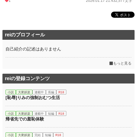
1
2026.01.17 21:43
2,577文字
reiのプロフィール
自己紹介の記述はありません
もっと見る
reiの登録コンテンツ
小説
大衆娯楽
連載中
長編
R18
[恥辱]りみの強制おむつ生活
小説
大衆娯楽
連載中
短編
R18
帰省先での羞恥体験
小説
大衆娯楽
完結
短編
R18