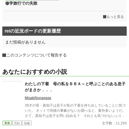
修学旅行での失敗
もっと見る
reiの近況ボードの更新履歴
まだ投稿がありません
このコンテンツについて報告する
あなたにおすすめの小説
わたしの下着 母の私をＢＢＡ～と呼ぶことのある息子
がまさか．．．
MisakiNonagase
39才の母・真知子は息子が私の下着を持ち出していることに気づ
いた。 ネットで同様の事象がないか調べると、案外多いようだ。
さて、真知子は息子を問い詰める？ それとも気づかないふりを
続けてあげるか？ そのほかに外伝も綴りました。
文字数：11,293
青春
完結
短編