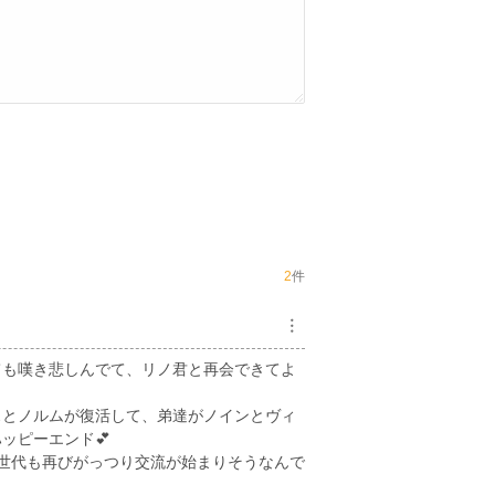
2
件
︙
ても嘆き悲しんでて、リノ君と再会できてよ
スとノルムが復活して、弟達がノインとヴィ
ッピーエンド💕
世代も再びがっつり交流が始まりそうなんで