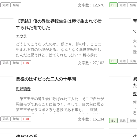
う。 翌朝すべての記憶を保持したまま絶望するアル
よ
文字数：12,570
完結
短編
BL
完結
短編
ヴィスだったが当のガラティスはなぜか本気だった。
「安心しろ。俺は誠実な男だ。一度決めたことは覆さ
ない」 逃げようとするエリート魔導師と絶対に逃が
【完結】僕の異世界転生先は卵で生まれて捨
さない最強騎士 貢ぎ体質な男が捕まる強制恋愛コメ
てられた竜でした
ディのつもりです！！
て
エウラ
大
どうしてこうなったのか。 僕は今、卵の中。ここに
ら
生まれる前の記憶がある。 なんとなく異世界転生し
陛
たんだと思うけど、捨てられたっぽい？ 孵る前に死
が
んじゃうよ！と思ったら誰かに助けられたみたい。
BL
完結
長編
された
文字数：27,102
完結
短編
R15
僕、頑張って大きくなって恩返しするからね！ 天然
る
記念物的な竜に転生した僕が、助けて育ててくれたエ
弟
ルフなお兄さんと旅をしながらのんびり過ごす話にな
悪役のはずだった二人の十年間
平
る予定。 突発的に書き出したので先は分かりません
歳
が短い予定です。 不定期投稿です。 本編完結で、番
海野璃音
た
外編を更新予定です。不定期です。
深
5
第三王子の誕生会に呼ばれた主人公。そこで自分が
俺
悪役モブであることに気づく。そして、目の前に居る
し
第三王子がラスボス系な悪役である事も。 破滅は
悪
いやだと謙虚に生きる主人公とそんな主人公に執着す
し
文字数：15,134
完結
短編
R18
る第三王子の十年間。 ※ムーンライトノベルズに
BL
完結
短編
ス
も投稿しています。
る
者
僕だけの番