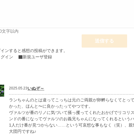
00文字以内
送信する
グインすると感想の投稿ができます。
ログイン
新規ユーザ登録
いぬぞ～
2025.05.23
ランちゃんのとは違ってこっちは元のご両親が卵孵らなくてとっ
かった、ほんと〜に良かったってやつです。
ヴァルツが番のリノに気づいて掻っ攫ってくれたおかげでリコリ
ンドの番になってヴァルツのお義兄ちゃんになってくれるというハ
1人だけ番が見つからない……という可哀想な事もなく（笑）、親
大団円ですね♪