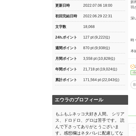
妖
更新日時
2022.07.06 18:00
羽
初回完結日時
2022.06.29 22:31
深
文字数
18,068
24h.ポイント
127 pt (9,222位)
時
週間ポイント
870 pt (9,938位)
本
月間ポイント
3,558 pt (10,828位)
年間ポイント
21,718 pt (19,024位)
小
累計ポイント
171,564 pt (22,043位)
B
エウラのプロフィール
もふもふネッコ大好き人間。 シリア
ス、ドロドロ、グロは苦手です。 読
んで下さってありがとうございま
す。感想欄はネタバレに配慮してな