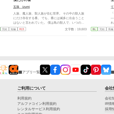
て
五珠 izumi
て
人族、魔人族、獣人族が住む世界。 その中の獣人族
「
にだけ存在する番。 でも、番には滅多に出会うこと
―
はないと言われていた。 僕は鳥の獣人で、いつの日
れ
か番に出会うことを夢見ていた。だから、これまで誰
を
文字数：19,603
完結
短編
R15
BL
完結
長編
も好きにならず恋もしてこなかった。 それほどまで
る
に求めていた番に、バイト中めぐり逢えたんだけれ
母
ど。 出会った番は同性で『番』を認知できない人族
い
だった。 そのうえ、彼には恋人もいて……。 後半、
て
少し百合要素も含みます。苦手な方はお気をつけ下さ
カ
い。
面
竜
は
アプリ一覧
ご利用について
会社
利用規約
会社
アルファコイン利用規約
IR情
レンタルサービス利用規約
採用