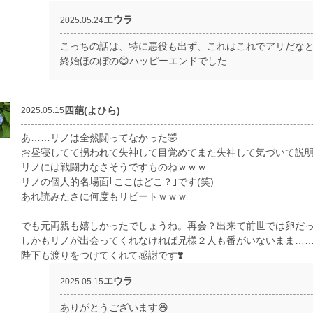
エウラ
2025.05.24
こっちの話は、特に悪役も出ず、これはこれでアリだなと
終始ほのぼの😄ハッピーエンドでした
四葩(よひら)
2025.05.15
あ……リノは全然闘ってなかった🤣
お昼寝してて拐われて失神して目覚めてまた失神して気づいて説明
リノには戦闘力なさそうですものねｗｗｗ
リノの個人的名場面｢ここはどこ？｣です(笑)
あれ読みたさに何度もリピートｗｗｗ
でも元両親も嬉しかったでしょうね。再会？出来て前世では卵だっ
しかもリノが出会ってくれなければ兄様２人も番がいないまま……
陛下も渡りをつけてくれて感謝です❣️
エウラ
2025.05.15
ありがとうございます😆