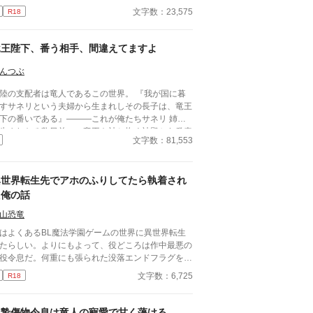
くない五男の主人公だった、というお話。
文字数：23,575
R18
竜王陛下、番う相手、間違えてますよ
んつぶ
陸の支配者は竜人であるこの世界。 『我が国に暮
すサネリという夫婦から生まれしその長子は、竜王
下の番いである』―――これが俺たちサネリ 姉弟
生まれたる数日前に、竜王を神と抱く神殿から発表
文字数：81,553
お触れだ。 俺の双子の姉、ナージュは生まれ
瞬間から竜王妃決定。すなわち勝ち組人生決定。
の俺はいつかかわいい奥さんをもらう日を夢みて、
異世界転生先でアホのふりしてたら執着され
凡な毎日を過ごしていた。 姉の嫁入りである18
の誕生日、何故か俺のもとに竜王陛下がやってき
た俺の話
！？ 王道ストーリー。竜王×凡人。 2023080
山恐竜
 完結しましたので全て公開していきます。
はよくあるBL魔法学園ゲームの世界に異世界転生
たらしい。よりにもよって、役どころは作中最悪の
役令息だ。何重にも張られた没落エンドフラグをへ
折る日々……なんてまっぴらごめんなので、前世の
文字数：6,725
R18
キル（引きこもり）を最大限活用して平和を勝ち取
！ ……はずだったのだが、どういうわけか俺の従
が「坊ちゃんの足すべすべ～」なんて言い出し
生贄傷物令息は竜人の寵愛で甘く蕩ける