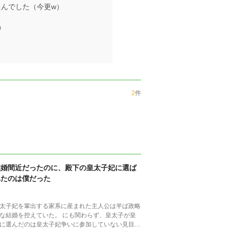
んでした（今更w）

2
件
結婚間近だったのに、殿下の皇太子妃に選ば
れたのは僕だった
太子妃を輩出する家系に産まれた主人公は半ば政略
な結婚を控えていた。 にも関わらず、皇太子が皇
に選んだのは皇太子妃争いに参加していない見目の