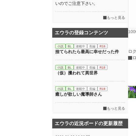
いのでご注意下さい。
もっと見る
10
エウラの登録コンテンツ
小説
BL
連載中
長編
R18
ロ
捨てられたら最高に幸せだった件
小説
BL
連載中
長編
R18
（仮）攫われて異世界
小説
BL
連載中
長編
R18
癒しが欲しい魔導師さん
もっと見る
エウラの近況ボードの更新履歴