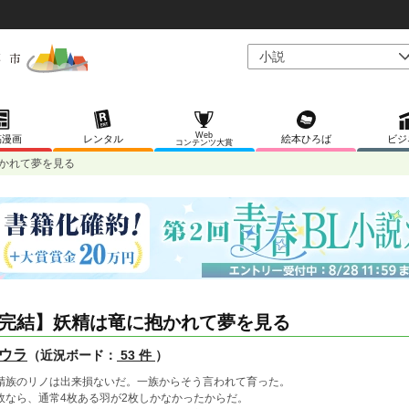
Web
稿漫画
レンタル
絵本ひろば
ビジ
コンテンツ大賞
かれて夢を見る
完結】妖精は竜に抱かれて夢を見る
ウラ
（近況ボード：
53 件
）
精族のリノは出来損ないだ。一族からそう言われて育った。
故なら、通常4枚ある羽が2枚しかなかったからだ。