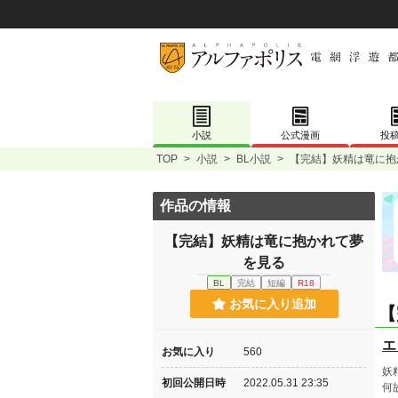
小説
公式漫画
投
TOP
>
小説
>
BL小説
>
【完結】妖精は竜に抱
作品の情報
【完結】妖精は竜に抱かれて夢
を見る
BL
完結
短編
R18
お気に入り追加
【
エ
お気に入り
560
妖
初回公開日時
2022.05.31 23:35
何