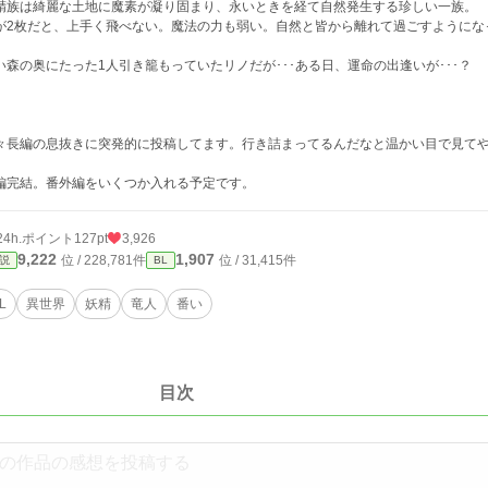
精族は綺麗な土地に魔素が凝り固まり、永いときを経て自然発生する珍しい一族。
が2枚だと、上手く飛べない。魔法の力も弱い。自然と皆から離れて過ごすようにな
い森の奥にたった1人引き籠もっていたリノだが･･･ある日、運命の出逢いが･･･？
々長編の息抜きに突発的に投稿してます。行き詰まってるんだなと温かい目で見て
編完結。番外編をいくつか入れる予定です。
24h.ポイント
127pt
3,926
9,222
1,907
位 / 228,781件
位 / 31,415件
説
BL
L
異世界
妖精
竜人
番い
目次