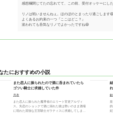
感想欄閉じてたの忘れてて、この前、受付オッケーにした
リノは戦いませんねぇ。ほのぼのとまったり過ごします
よくあるお約束の一つ『ここはどこ？』
浚われても呑気なリノでよかったですね😄
なたにおすすめの小説
また恋人に振られたので酒に呑まれていたら
ゴツい騎士に求婚していた件
月衣
釦
また恋人に振られた魔導省のエリート官吏アルヴィ
皇
ス。失恋のショックで酒に溺れた彼は勢いのまま酒場
的
に現れた屈強な王宮騎士ガラティスに求婚してしま
妃