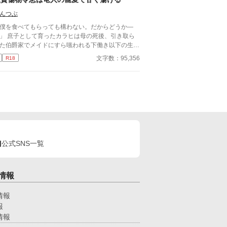
！？
んつぶ
僕を食べてもらっても構わない。だからどうか―
」 庶子として育ったカラヒは母の死後、引き取ら
た伯爵家でメイドにすら嗤われる下働き以下の生活
強いられていた。その上義兄からは火傷を負わされ
文字数：95,356
R18
ほどの異常な執着を示される。 そんなある日、義
である伯爵夫人はカラヒを神竜の生贄に捧げると言
だして――？ 「カラヒ。おれの番いは嫌か」 助け
くれた神竜・エヴィルはカラヒを愛を囁くものの、
ラヒは彼の秘密を知ってしまった。 どうして初対
のカラヒを愛する「フリ」をするのか。 どうして
が言葉を話せるのか。 所詮偽りの番いだとカラヒ
分かってしまった。それでも――。
公式SNS一覧
情報
情報
報
情報