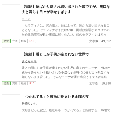
【完結】妹ばかり愛され追い出された姉ですが、無口な
夫と暮らす日々が幸せすぎます
コトミ
セラフィナは、実の親と、妹によって、家から追い出されるこ
ととなった。セラフィナがまだ幼い頃、両親は病弱なカタリナの
ため設備環境が良い王都に移り住んだ。姉のセラフィナは元々両
親とともに住んでいた田舎に使用人のマーサの二人きりで暮らす
文字数：49,692
恋愛
完結
短編
R15
こととなった。お金のない子爵家な上にカタリナのためお金を稼
がなくてはならないため、子供二人を王都で暮らすには無理があ
るとセラフィナだけ残されたのだ。そしてセラフィナが１９歳の
【完結】番としか子供が産まれない世界で
時、３人が家へ戻ってきた。その理由はカタリナの婚約が上手く
さくらもち
いかず王宮にいずらくなったためだ。やっと家族で暮らせると心
待ちにしていたセラフィナは帰宅した父に思いがけないことを告
番との間にしか子供が産まれない世界に産まれたニーナ。 何故か
げられる。 「お前はジェラール・モンフォール伯爵と結婚するこ
親から要らない子扱いされる不遇な子供時代に番と言う概念すら
とになった。すぐに荷物をまとめるんだ。一週間後には結婚式
知らないまま育った。 そんなニーナが番に出会うまで 4話完結 出
だ」 困惑するセラフィナに対して、冷酷にも時間は進み続け、
会えたところで話は終わってます。
文字数：10,890
恋愛
完結
短編
R15
結婚生活が始まる。
「つかれてる」と彼氏に拒まれる金曜の夜
唯崎りいち
大好きだった彼は、最近私を「つかれてる」と拒絶する。 職場で