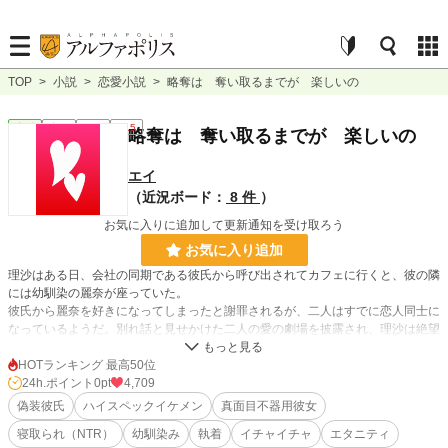
TOP
>
小説
>
恋愛小説
>
略奪は 奪い取るまでが 楽しいの
恋愛
完結
長編
R15
略奪は 奪い取るまでが 楽しいの
エイ
（近況ボード：
8 件
）
お気に入りに追加して更新通知を受け取ろう
お気に入り追加
理沙はある日、会社の同期である彼氏から呼び出されてカフェに行くと、彼の隣
には幼馴染の麗奈が座っていた。
彼氏から麗奈を好きになってしまったと謝罪されるが、二人はすでに恋人同士に
なっているようだ。別れ話と見せかけた二人の愛の劇場を披露され、理沙は絶望
しつつもどこか冷静に呆れていた。
なぜならこの幼馴染に彼氏を奪われるのは今回で「三度目」だからだ。
HOTランキング 最高50位
小学校の時から麗奈は理沙に粘着してしつこく嫌がらせをしてくる。
24h.ポイント
0pt
4,709
社会人になっても付きまとわれるのかと絶望していた理沙に、親友の萌絵が酔っ
偽装彼氏
ハイスペックイケメン
真面目不器用彼女
たノリでこんな提案をしてきた。
寝取られ（NTR）
幼馴染み
執着
イチャイチャ
エタニティ
「カモフラ用の偽装彼氏を作ってみたら？」