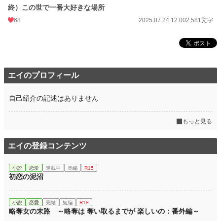
終）この世で一番大好きな場所
68
2025.07.24 12:00
2,581文字
エイのプロフィール
自己紹介の記述はありません
もっと見る
エイの登録コンテンツ
小説
恋愛
連載中
長編
R15
初恋の泥沼
小説
恋愛
完結
短編
R18
略奪女の末路 ～略奪は 奪い取るまでが 楽しいの：番外編～