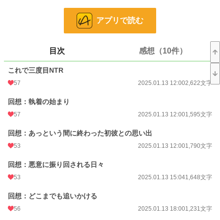
「萌絵ちゃんあなた天才でしょ」
お互い酔ったノリで計画を立て、男友達の圭司に彼氏役を引き受けてくれそうな
アプリで読む
人はいないかと相談すると、なんと彼は、自分が偽装彼氏になると言い出した。
イケメン陽キャの圭司と、真面目不器用タイプの理沙と二人で進める偽装彼氏計
画は果たして上手くいくのだろうか？
目次
感想（10件）
小説
228,899 位 / 228,899 件
これで三度目NTR
恋愛
66,387 位 / 66,387 件
57
2025.01.13 12:00
2,622文字
お気に入り
156
回想：執着の始まり
24h.ポイント
0 pt
57
2025.01.13 12:00
1,595文字
文字数
138,267
回想：あっという間に終わった初彼との思い出
更新日時
53
2025.07.24 12:00
2025.01.13 12:00
1,790文字
初回公開日時
2025.01.13 12:00
回想：悪意に振り回される日々
53
2025.01.13 15:04
1,648文字
初回完結日時
2025.07.24 12:37
回想：どこまでも追いかける
週間ポイント
35 pt (53,125 位)
56
2025.01.13 18:00
1,231文字
月間ポイント
406 pt (38,457 位)