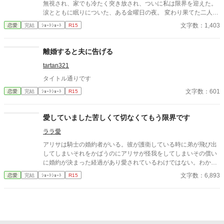
無視され、家でも冷たく突き放され、ついに私は限界を迎えた。
涙とともに眠りについた、ある金曜日の夜。 変わり果てた二人の
関係は、予想もしない結末を迎える。
文字数：1,403
恋愛
完結
ｼｮｰﾄｼｮｰﾄ
R15
離婚すると夫に告げる
tartan321
タイトル通りです
文字数：601
恋愛
完結
ｼｮｰﾄｼｮｰﾄ
R15
愛していました苦しくて切なくてもう限界です
ララ愛
アリサは騎士の婚約者がいる。彼が護衛している時に弟が飛び出
してしまいそれをかばうのにアリサが怪我をしてしまいその償い
に婚約が決まった経過があり愛されているわけではない。わかっ
ていたのに彼が優しい眼で女騎士の同期と一緒にいる時苦しくて
文字数：6,893
恋愛
完結
ｼｮｰﾄｼｮｰﾄ
R15
たまらない・・・切ないのは私だけが愛しているから切なくても
う限界・・・