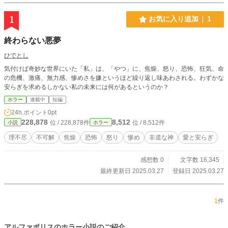
1
お気に入り追加
1
終わらない悪夢
ひでとし
気付けば奇妙な世界にいた「私」は、「やつ」に、焦燥、怒り、恐怖、狂気、命
の危機、激痛、無力感、惨めさを嫌というほど繰り返し味あわされる。わずかな
安らぎを求めるしかない私の未来には何があるというのか？
ホラー
連載中
短編
24h.ポイント
0pt
228,878
8,512
位 / 228,878件
位 / 8,512件
小説
ホラー
理不尽
不可解
焦燥
恐怖
怒り
惨め
非道な神
愛と安らぎ
感想数 0
文字数 16,345
最終更新日 2025.03.27
登録日 2025.03.27
1
件
アルファポリスのホラー小説のご紹介