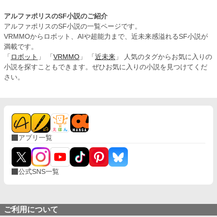
学的観測と災害予防のみ。 その瞬間、空間が激しく揺れた。
「タイムラインの収束だ！」複数に分岐していた現実が、ハ
アルファポリスのSF小説のご紹介
ルトの決断により一つに統合され始める。異なる時間線の記
アルファポリスのSF小説の一覧ページです。
憶が脳内に流れ込み、膨大な痛みがハルトを襲う。だが、そ
VRMMOからロボット、AIや超能力まで、近未来感溢れるSF小説が
の苦痛の中で彼は理解した——全てのタイムラインは最初か
満載です。
ら一つだった。分岐は幻想。自分の選択が、現実を決定して
「
ロボット
」 「
VRMMO
」 「
近未来
」 人気のタグからお気に入りの
いた。 三ヶ月後、国際時間監視機構が設立される。最初の承
認ミッションは2030年の大地震観測。データは多くの命を救
小説を探すこともできます。ぜひお気に入りの小説を見つけてくだ
った。技術は正しく使われ始めた。 二十年後、五十二歳にな
さい。
ったハルトの元に、未来から一人の青年が訪れる。「あなた
の息子、ケンタです。あなたが作った世界で育ちました。感
謝を伝えに来ました」 時間は止まらない。過去から未来へ絶
えず流れ続ける。時間を操る力を手にしても、私たちは今を
生きる。それが、時間の真実だ。
アプリ一覧
公式SNS一覧
ご利用について