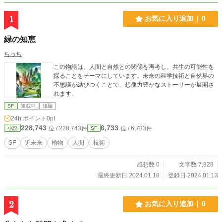
1
お気に入り追加
0
緑の知恵
ちっち
この物語は、人間と自然との関係を再考し、共生の可能性を
探ることをテーマにしています。未来の科学技術と自然界の
不思議が結びつくことで、想像力豊かなストーリーが展開さ
れます。
SF
連載中
短編
24h.ポイント
0pt
228,743
6,733
位 / 228,743件
位 / 6,733件
小説
SF
SF
近未来
植物
人間
技術
感想数 0
文字数 7,828
最終更新日 2024.01.18
登録日 2024.01.13
2
お気に入り追加
0