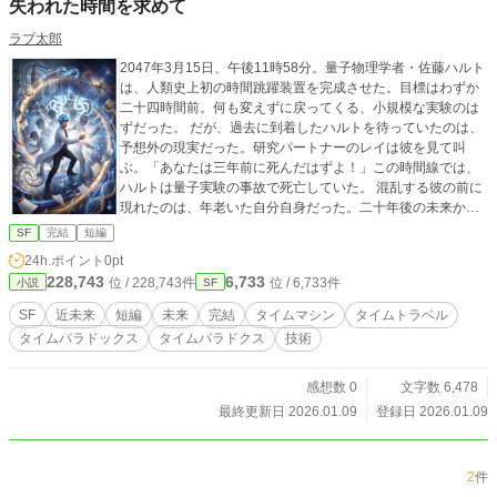
失われた時間を求めて
ラプ太郎
2047年3月15日、午後11時58分。量子物理学者・佐藤ハルト
は、人類史上初の時間跳躍装置を完成させた。目標はわずか
二十四時間前。何も変えずに戻ってくる、小規模な実験のは
ずだった。 だが、過去に到着したハルトを待っていたのは、
予想外の現実だった。研究パートナーのレイは彼を見て叫
ぶ。「あなたは三年前に死んだはずよ！」この時間線では、
ハルトは量子実験の事故で死亡していた。 混乱する彼の前に
現れたのは、年老いた自分自身だった。二十年後の未来から
来た「ハルトα」は警告する。「時間線が崩壊している。装置
SF
完結
短編
を破壊しろ」時間跳躍の成功により、現実が無数に分岐。あ
24h.ポイント
0pt
る世界ではハルトは死に、ある世界では生き、ある世界では
228,743
6,733
位 / 228,743件
位 / 6,733件
小説
SF
時間戦争が勃発して文明が崩壊していた。 だが、資金提供者
の黒川シンジは反対する。「この技術で多くの人が救われ
SF
近未来
短編
未来
完結
タイムマシン
タイムトラベル
る。君の両親の交通事故も防げるんだぞ」十年前に亡くした
タイムパラドックス
タイムパラドクス
技術
両親を救いたい——個人的な欲求がハルトを揺さぶる。 次々
と現れる、異なるタイムラインの研究チームたち。それぞれ
が自分の世界の正しさを主張する。「技術を使うべきだ」
感想数 0
文字数 6,478
「破壊すべきだ」「管理すべきだ」——誰が正しいのか。何
最終更新日 2026.01.09
登録日 2026.01.09
が真実なのか。 ハルトは問う。「技術自体に善悪はない。問
題は使い方だ」彼は決断する。装置は破壊しない。代わり
に、国際監視機構を設立し、時間跳躍技術の使用を厳格に管
2
件
理する。個人的理由での過去改変は禁止。許可されるのは科