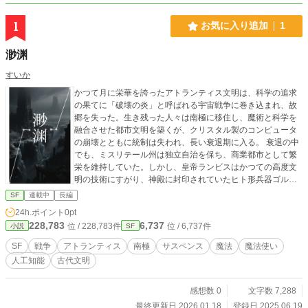
1
お気に入り追加
1
渺渊
すいか
かつて月に栄華を誇ったアトランティス文明は、科学の追求
の果てに「破壊の炎」と呼ばれる宇宙戦争に巻き込まれ、故
郷を失った。生き残った人々は南極に移住し、魔術と科学を
融合させた都市文明を築くが、クリスタル製のコンピュータ
の崩壊とともに統制は失われ、長い衰退期に入る。 衰退の中
でも、ミスリテール州は独立自治を保ち、商業都市として繁
栄を維持していた。しかし、皇帝ランビスはかつての高度文
明の技術にすがり、神殿に封印されていたヒト形兵器ゴルゴ
ットの卵を発掘する。 孵化すれば文明を滅ぼす可能性を秘め
SF
連載中
長編
たゴルゴットに対し、主人公コタルたちは氷魔法で封じよう
24h.ポイント
0pt
とする。文明復興を願う皇帝と、世界を守ろうとするコタル
228,783
6,737
位 / 228,783件
位 / 6,737件
小説
SF
たち――衝突は避けられず、南極の地で壮絶な争奪戦が始ま
る。
SF
戦争
アトランティス
南極
サスペンス
魔法
魔法使い
人工知能
古代文明
感想数 0
文字数 7,288
最終更新日 2026.01.18
登録日 2025.06.19