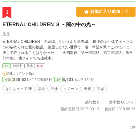
1
お気に入り追加
4
ETERNAL CHILDREN ３ ～闇の中の光～
ラサ
ETERNAL CHILDREN の続編。というより過去編。 最後の女性体であったユ
カの秘められた愛の物語。 絶望しかない世界で、唯一希望を繋ぐこの想いは、
決して許されることはなかった―― 全四部作。第一部完結。第二部完結。第三
部本編。 他サイトでも連載中。
SF
連載中
長編
R18
24h.ポイント
0pt
228,621
6,731
位 / 228,621件
位 / 6,731件
小説
SF
なんちゃってSF
恋愛
兄妹
クローン
未来
禁忌
感想数 0
文字数 66,548
最終更新日 2026.03.13
登録日 2019.06.16
1
件