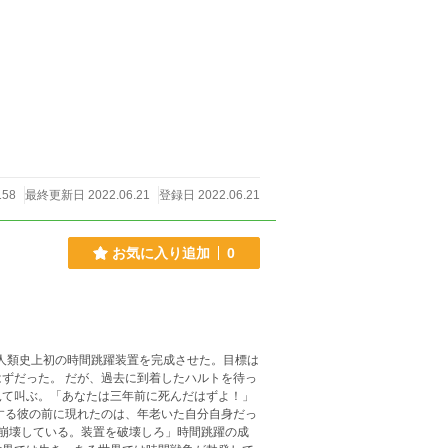
158
最終更新日 2022.06.21
登録日 2022.06.21
お気に入り追加
0
は、人類史上初の時間跳躍装置を完成させた。目標は
ずだった。 だが、過去に到着したハルトを待っ
見て叫ぶ。「あなたは三年前に死んだはずよ！」
する彼の前に現れたのは、年老いた自分自身だっ
崩壊している。装置を破壊しろ」時間跳躍の成