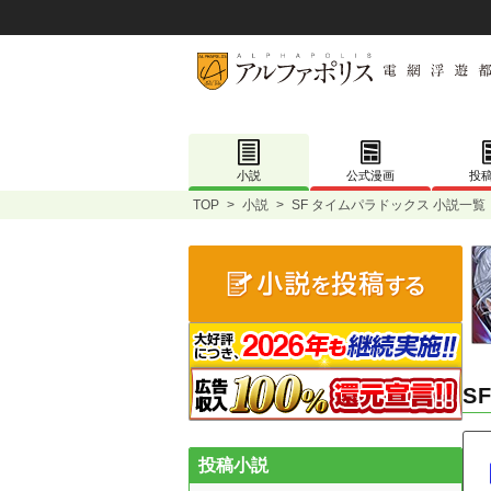
小説
公式漫画
投
TOP
>
小説
>
SF タイムパラドックス 小説一覧
S
投稿小説