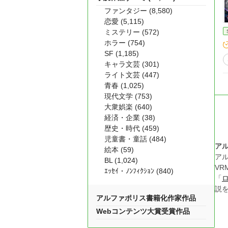
ファンタジー (8,580)
恋愛 (5,115)
ミステリー (572)
ホラー (754)
SF (1,185)
キャラ文芸 (301)
ライト文芸 (447)
青春 (1,025)
現代文学 (753)
大衆娯楽 (640)
経済・企業 (38)
歴史・時代 (459)
児童書・童話 (484)
ア
絵本 (59)
ア
BL (1,024)
VR
ｴｯｾｲ・ﾉﾝﾌｨｸｼｮﾝ (840)
「
説
アルファポリス書籍化作家作品
Webコンテンツ大賞受賞作品