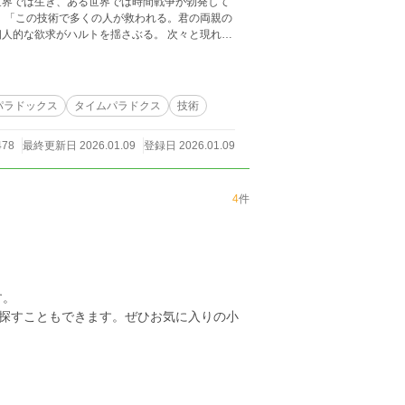
世界では生き、ある世界では時間戦争が勃発して
。「この技術で多くの人が救われる。君の両親の
人的な欲求がハルトを揺さぶる。 次々と現れ
界の正しさを主張する。「技術を使うべきだ」
なのか。 ハルトは問う。「技術自体に善悪はな
に、国際監視機構を設立し、時間跳躍技術の使用
は科学的観測と災害予防のみ。 その瞬間、空間
パラドックス
タイムパラドクス
技術
た現実が、ハルトの決断により一つに統合され始
トを襲う。だが、その苦痛の中で彼は理解した
478
最終更新日 2026.01.09
登録日 2026.01.09
の選択が、現実を決定していた。 三ヶ月後、国
の大地震観測。データは多くの命を救った。技術は
、未来から一人の青年が訪れる。「あなたの息
来ました」 時間は止まらない。過去から未来へ
4
件
きる。それが、時間の真実だ。
す。
を探すこともできます。ぜひお気に入りの小