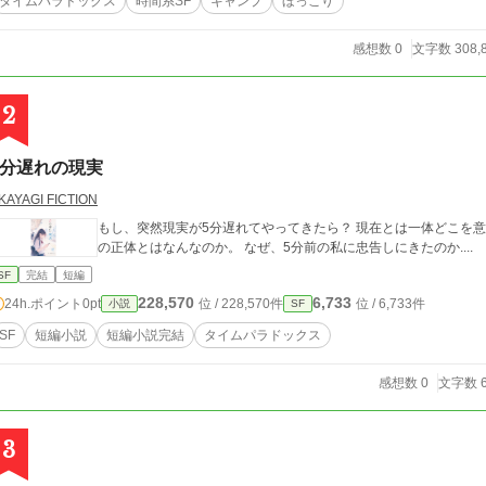
タイムパラドックス
時間系SF
キャンプ
ほっこり
感想数 0
文字数 308,
2
5分遅れの現実
KAYAGI FICTION
もし、突然現実が5分遅れてやってきたら？ 現在とは一体どこを意味するのか。 広末 なぎさが見た、もう1人の私
の正体とはなんなのか。 なぜ、5分前の私に忠告しにきたのか....
SF
完結
短編
228,570
6,733
24h.ポイント
0pt
位 / 228,570件
位 / 6,733件
小説
SF
SF
短編小説
短編小説完結
タイムパラドックス
感想数 0
文字数 6
3