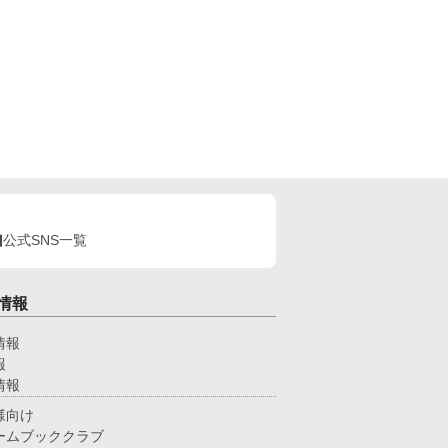
公式SNS一覧
情報
情報
報
情報
様向け
ームブッククラブ