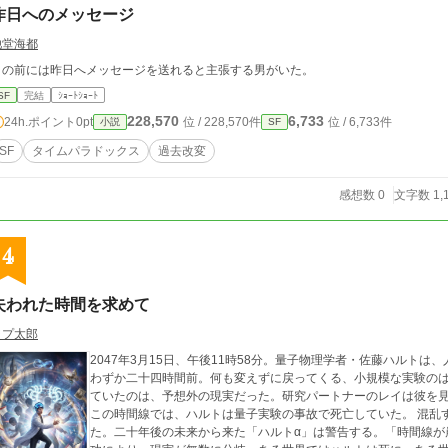
昨日へのメッセージ
池堂海都
目の前には昨日へメッセージを送れると主張する男がいた。
SF
完結
ｼｮｰﾄｼｮｰﾄ
228,570
6,733
24h.ポイント
0pt
位 / 228,570件
位 / 6,733件
小説
SF
SF
タイムパラドックス
過去改変
感想数 0
文字数 1,
4
失われた時間を求めて
ラプ太郎
2047年3月15日、午後11時58分。量子物理学者・佐藤ハルト
わずか二十四時間前。何も変えずに戻ってくる、小規模な実験のは
ていたのは、予想外の現実だった。研究パートナーのレイは彼を
この時間線では、ハルトは量子実験の事故で死亡していた。 混乱
た。二十年後の未来から来た「ハルトα」は警告する。「時間線が