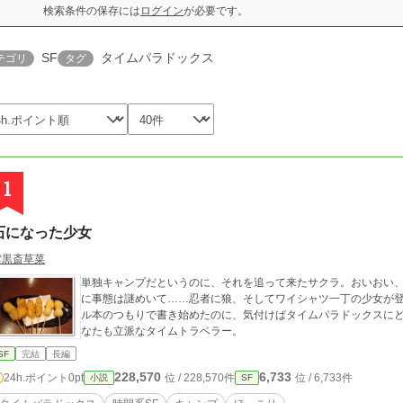
検索条件の保存には
ログイン
が必要です。
SF
タイムパラドックス
テゴリ
タグ
1
石になった少女
雲黒斎草菜
単独キャンプだというのに、それを追って来たサクラ。おいおい
に事態は謎めいて……忍者に狼、そしてワイシャツ一丁の少女が
ル本のつもりで書き始めたのに、気付けばタイムパラドックスに
なたも立派なタイムトラベラー。
SF
完結
長編
228,570
6,733
24h.ポイント
0pt
位 / 228,570件
位 / 6,733件
小説
SF