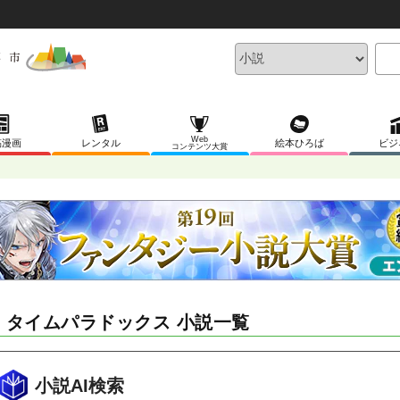
Web
稿漫画
レンタル
絵本ひろば
ビジ
コンテンツ大賞
F タイムパラドックス 小説一覧
小説AI検索