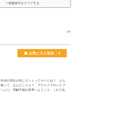
× 検索条件をクリアする
4
件
お気に入り追加
0
、年頃の男女が同じテントってヤバくね？ さら
登場って、なんだこりゃ？ アウトドアのバイブ
どっぷり。理解不能の世界へようこそ。これであ