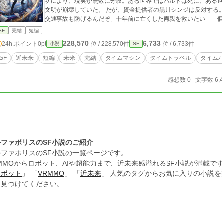
功により、現実が無数に分岐。ある世界ではハルトは死に、ある
文明が崩壊していた。 だが、資金提供者の黒川シンジは反対する
交通事故も防げるんだぞ」十年前に亡くした両親を救いたい——個
る、異なるタイムラインの研究チームたち。それぞれが自分の世
SF
完結
短編
「破壊すべきだ」「管理すべきだ」——誰が正しいのか。何が真実
228,570
6,733
24h.ポイント
0pt
位 / 228,570件
位 / 6,733件
小説
SF
い。問題は使い方だ」彼は決断する。装置は破壊しない。代わり
を厳格に管理する。個人的理由での過去改変は禁止。許可されるの
SF
近未来
短編
未来
完結
タイムマシン
タイムトラベル
タイム
が激しく揺れた。「タイムラインの収束だ！」複数に分岐してい
める。異なる時間線の記憶が脳内に流れ込み、膨大な痛みがハル
感想数 0
文字数 6,
——全てのタイムラインは最初から一つだった。分岐は幻想。自分
際時間監視機構が設立される。最初の承認ミッションは2030年
正しく使われ始めた。 二十年後、五十二歳になったハルトの元に
子、ケンタです。あなたが作った世界で育ちました。感謝を伝えに
絶えず流れ続ける。時間を操る力を手にしても、私たちは今を生
ルファポリスのSF小説のご紹介
ルファポリスのSF小説の一覧ページです。
MMOからロボット、AIや超能力まで、近未来感溢れるSF小説が満載で
ロボット
」 「
VRMMO
」 「
近未来
」 人気のタグからお気に入りの小説
を見つけてください。