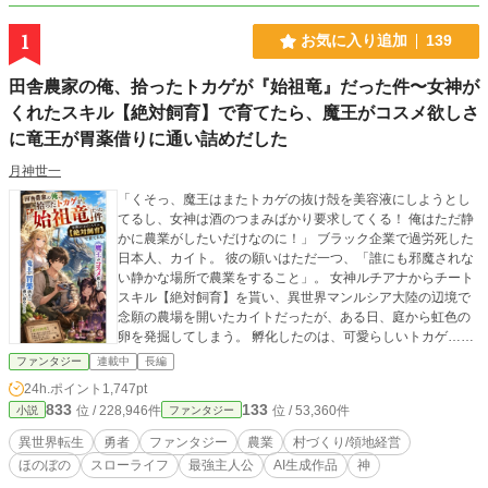
1
お気に入り追加
139
田舎農家の俺、拾ったトカゲが『始祖竜』だった件〜女神が
くれたスキル【絶対飼育】で育てたら、魔王がコスメ欲しさ
に竜王が胃薬借りに通い詰めだした
月神世一
「くそっ、魔王はまたトカゲの抜け殻を美容液にしようとし
てるし、女神は酒のつまみばかり要求してくる！ 俺はただ静
かに農業がしたいだけなのに！」 ブラック企業で過労死した
日本人、カイト。 彼の願いはただ一つ、「誰にも邪魔されな
い静かな場所で農業をすること」。 女神ルチアナからチート
スキル【絶対飼育】を貰い、異世界マンルシア大陸の辺境で
念願の農場を開いたカイトだったが、ある日、庭から虹色の
卵を発掘してしまう。 孵化したのは、可愛らしいトカゲ……
ではなく、神話の時代に世界を滅亡させた『始祖竜』の幼体
ファンタジー
連載中
長編
だった！ しかし、カイトはスキル【絶対飼育】のおかげで、
24h.ポイント
1,747pt
その破壊神を「ポチ」と名付けたペットとして完璧に飼い慣
833
133
位 / 228,946件
位 / 53,360件
小説
ファンタジー
らしてしまう。 ポチのくしゃみ一発で、敵の軍勢は老衰で塵
に!? ポチの抜け殻は、魔王が喉から手が出るほど欲しがる究
異世界転生
勇者
ファンタジー
農業
村づくり/領地経営
極の美容成分に!? 世界を滅ぼすほどの力を持つポチと、その
ほのぼの
スローライフ
最強主人公
AI生成作品
神
魔素を浴びて育った規格外の農作物を求め、理知的で美人の