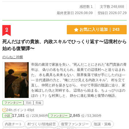
魔王、疲労困憊の竜王、いい加減な女神が次々にカイトの家
に押しかけてくる！ 「世界の管理者」すら手が出せない最強
感想数 1
文字数 248,668
の農場主、カイト。 これは、世界の運命と、美味しい野菜
最終更新日 2026.08.09
登録日 2026.07.29
と、ペットの散歩に追われる、史上最も騒がしいスローライ
フ物語である！ 本作品はAIを活用して制作しています。企
画・設定・世界観・登場人物・ストーリーは作者が考案し、
2
お気に入り追加
243
本文の文章生成にはAIを利用しています。掲載内容は作者が
確認・修正・監修しています。
死んだはずの貴族、内政スキルでひっくり返す〜辺境村から
始める復讐譚〜
のらねこ吟醸
帝国の粛清で家族を失い、“死んだことにされた”名門貴族の青
年は、 偽りの名を与えられ、最果ての辺境村へと送り込まれ
た。 水も農具も未来もない、限界集落で彼が手にしたのは―
― 古代遺跡の力と、“俺にだけ見える内政スキル”。 村を立て
直し、仲間と絆を築きながら、 やがて帝国の陰謀に迫り、家
を滅ぼした仇と対峙する。 辺境から始まる、ちょっぴりほの
ぼの（？）な村興しと、 静かに進む策略と復讐の物語。
ファンタジー
完結
長編
24h.ポイント
49pt
17,181
2,845
位 / 228,946件
位 / 53,360件
小説
ファンタジー
内政チート
村づくり/領地経営
復讐ファンタジー
陰謀・策略