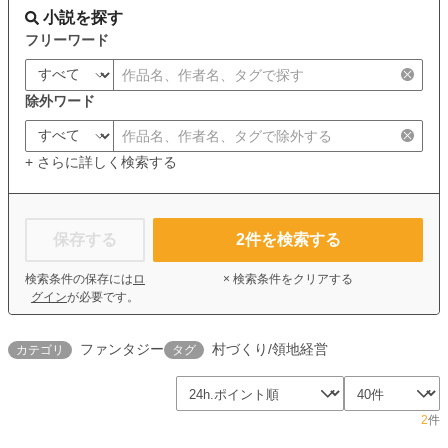
小説を探す
フリーワード
除外ワード
+ さらに詳しく検索する
保存する
2
件を検索する
検索条件の保存には
ロ
× 検索条件をクリアする
グイン
が必要です。
ファンタジー
村づくり/領地経営
カテゴリ
タグ
2
件