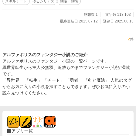
スキルチート
ゆるシリアス
戦略・戦術
感想数 1
文字数 113,103
最終更新日 2025.07.12
登録日 2025.06.13
2
件
アルファポリスのファンタジー小説のご紹介
アルファポリスのファンタジー小説の一覧ページです。
異世界転生から主人公無双、追放ものまでファンタジー小説が満載
です。
「
異世界
」 「
転生
」 「
チート
」 「
勇者
」 「
剣と魔法
」 人気のタグ
からお気に入りの小説を探すこともできます。ぜひお気に入りの小
説を見つけてください。
アプリ一覧