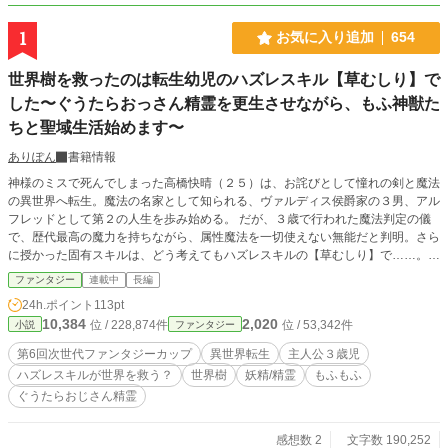
1
お気に入り追加
654
世界樹を救ったのは転生幼児のハズレスキル【草むしり】で
した〜ぐうたらおっさん精霊を更生させながら、もふ神獣た
ちと聖域生活始めます〜
ありぽん
書籍情報
神様のミスで死んでしまった高橋快晴（２５）は、お詫びとして憧れの剣と魔法
の異世界へ転生。魔法の名家として知られる、ヴァルディス侯爵家の３男、アル
フレッドとして第２の人生を歩み始める。 だが、３歳で行われた魔法判定の儀
で、歴代最高の魔力を持ちながら、属性魔法を一切使えない無能だと判明。さら
に授かった固有スキルは、どう考えてもハズレスキルの【草むしり】で……。
そのため、実力至上主義の侯爵家では、アルフレッドが人々の目に留まることを
ファンタジー
連載中
長編
恐れ、事故に見せかけて処分することを決定。『呪われた魔の森』と呼ばれる、
24h.ポイント
113pt
誰も近寄ることのない森へ捨てられてしまう。 この状況に、死を覚悟するアル
10,384
2,020
位 / 228,874件
位 / 53,342件
小説
ファンタジー
フレッド。しかしここで彼の前に現れたのは、敵意のない妖精たちで。なぜか彼
らに気に入られたアルフレッドは、導かれるままにある場所へ向かうことに。そ
第6回次世代ファンタジーカップ
異世界転生
主人公３歳児
して連れられた先にあったのは、今にも枯れてしまいそうな『世界樹』だった。
ハズレスキルが世界を救う？
世界樹
妖精/精霊
もふもふ
するとそこで、ハズレスキルだと思っていた【草むしり】が、思いもよらない形
ぐうたらおじさん精霊
で、世界樹を救うことになり？ この出来事をきっかけにアルフレッドは、ぐう
たらなおじ守護精霊や、もふもふの神獣たちに囲まれながら、世界樹の元で新た
な生活を送ることになるのだった。
感想数 2
文字数 190,252