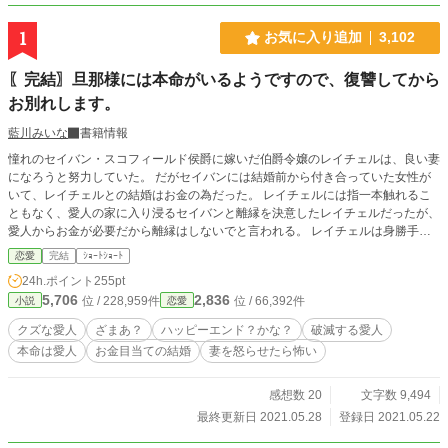
1
お気に入り追加
3,102
〖完結〗旦那様には本命がいるようですので、復讐してから
お別れします。
藍川みいな
書籍情報
憧れのセイバン・スコフィールド侯爵に嫁いだ伯爵令嬢のレイチェルは、良い妻
になろうと努力していた。 だがセイバンには結婚前から付き合っていた女性が
いて、レイチェルとの結婚はお金の為だった。 レイチェルには指一本触れるこ
ともなく、愛人の家に入り浸るセイバンと離縁を決意したレイチェルだったが、
愛人からお金が必要だから離縁はしないでと言われる。 レイチェルは身勝手な
愛人とセイバンに、反撃を開始するのだった。 設定はゆるゆるです。 本編10話
恋愛
完結
ｼｮｰﾄｼｮｰﾄ
で完結になります。
24h.ポイント
255pt
5,706
2,836
位 / 228,959件
位 / 66,392件
小説
恋愛
クズな愛人
ざまあ？
ハッピーエンド？かな？
破滅する愛人
本命は愛人
お金目当ての結婚
妻を怒らせたら怖い
感想数 20
文字数 9,494
最終更新日 2021.05.28
登録日 2021.05.22