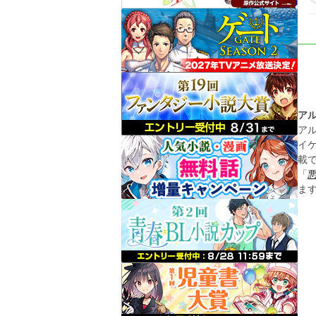
ア
ア
イ
載
「
ま