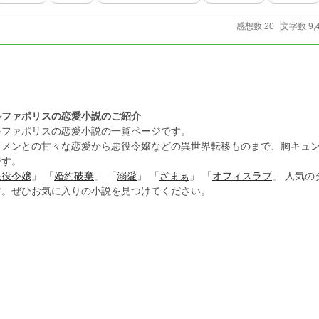
感想数 20
文字数 9,
ルファポリスの恋愛小説のご紹介
ルファポリスの恋愛小説の一覧ページです。
ケメンとの甘々な恋愛から悪役令嬢などの異世界転移ものまで、胸キュ
です。
悪役令嬢
」 「
婚約破棄
」 「
溺愛
」 「
ざまぁ
」 「
オフィスラブ
」 人気
す。ぜひお気に入りの小説を見つけてください。