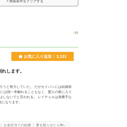
× 検索条件をクリアする
1
件
お気に入り追加
3,101
別れします。
。 だがセイバンには結婚前
れる。 レイチェルは身勝手な
本編10話で完結になります。
お金目当ての結婚
妻を怒らせたら怖い