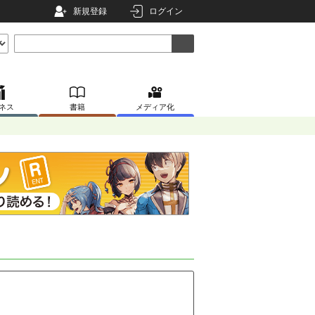
新規登録
ログイン
ネス
書籍
メディア化