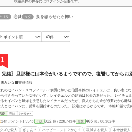
検索条件の保存には
ログイン
が必要です。
恋愛
妻を怒らせたら怖い
テゴリ
タグ
1
〖完結〗旦那様には本命がいるようですので、復讐してからお
藍川みいな
書籍情報
れのセイバン・スコフィールド侯爵に嫁いだ伯爵令嬢のレイチェルは、良い妻になろうと努力していた
ら付き合っていた女性がいて、レイチェルとの結婚はお金の為だった。 レイチェルには指一本触れることもなく、愛人の家に入り
るセイバンと離縁を決意したレイチェルだったが、愛人からお金が必要だから離縁はしないでと言わ
愛人とセイバンに、反撃を開始するのだった。 設定はゆるゆるです。 
恋愛
完結
ｼｮｰﾄｼｮｰﾄ
812
465
24h.ポイント
1,554pt
位 / 228,743件
位 / 66,362件
小説
恋愛
クズな愛人
ざまあ？
ハッピーエンド？かな？
破滅する愛人
本命は愛人