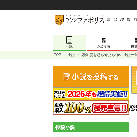
小説
公式漫画
投
TOP
>
小説
>
恋愛 妻を怒らせたら怖い 小説一
恋
投稿小説