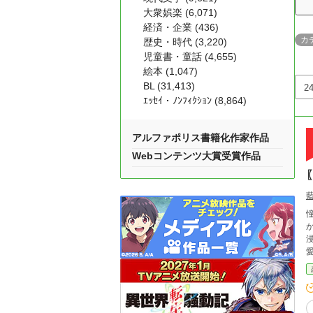
大衆娯楽 (6,071)
経済・企業 (436)
カ
歴史・時代 (3,220)
児童書・童話 (4,655)
絵本 (1,047)
BL (31,413)
ｴｯｾｲ・ﾉﾝﾌｨｸｼｮﾝ (8,864)
アルファポリス書籍化作家作品
Webコンテンツ大賞受賞作品
憧
か
浸