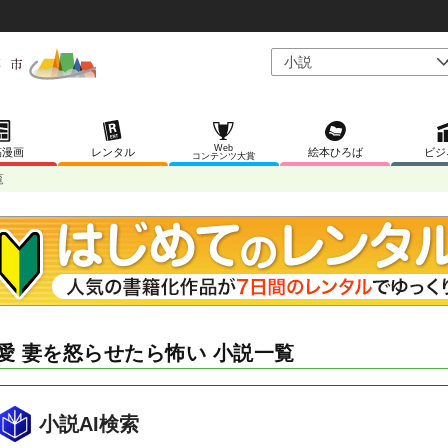
Web
稿漫画
レンタル
絵本ひろば
ビジ
コンテンツ大賞
覧
愛 妻を怒らせたら怖い 小説一覧
小説AI検索