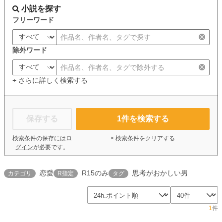
小説を探す
フリーワード
除外ワード
+ さらに詳しく検索する
保存する
1
件を検索する
検索条件の保存には
ロ
× 検索条件をクリアする
グイン
が必要です。
恋愛
R15のみ
思考がおかしい男
カテゴリ
R指定
タグ
1
件