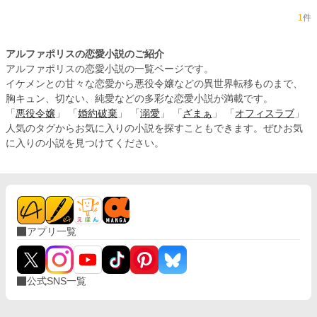
1
件
アルファポリスの恋愛小説のご紹介
アルファポリスの恋愛小説の一覧ページです。
イケメンとの甘々な恋愛から悪役令嬢などの異世界転移ものまで、
胸キュン、切ない、純愛などの多彩な恋愛小説が満載です。
「
悪役令嬢
」 「
婚約破棄
」 「
溺愛
」 「
ざまぁ
」 「
オフィスラブ
」
人気のタグからお気に入りの小説を探すこともできます。ぜひお気
に入りの小説を見つけてください。
アプリ一覧
公式SNS一覧