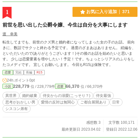
1
お気に入り追加
371
前世を思い出した公爵令嬢、今生は自分を大事にします
渡 幸美
転生してまでも、前世のクズ男と婚約者になってしまった女の子のお話。 前向
きに、数話でサクッと終わる予定です。 過度のざまあはありません。 続編を、
といただいたので(ありがとうございます！)その後のお話を始めたいと思いま
す。 少しは恋愛要素を増やしたい！予定！です。ちょっとシリアスのふりをし
たコメディです。 宜しくお願いします。 今回もR15は保険です。
恋愛
完結
長編
R15
24h.ポイント
0pt
228,779
66,370
位 / 228,779件
位 / 66,370件
小説
恋愛
異世界
婚約破棄
侍女からの溺愛(こっそり？)
侍女最強
思考がおかしい男
愛情の反対は無関心
ご都合展開あり
日常
シスコン弟有
感想数 3
文字数 100,171
最終更新日 2023.04.02
登録日 2022.12.06