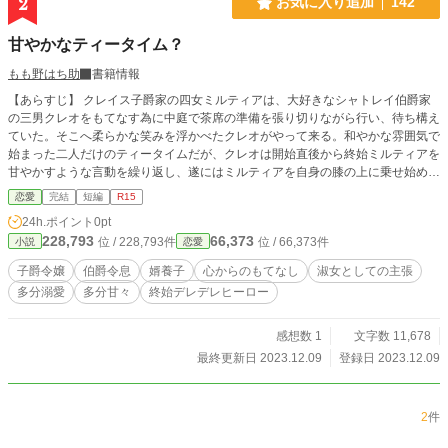
2
お気に入り追加
142
甘やかなティータイム？
もも野はち助
書籍情報
【あらすじ】 クレイス子爵家の四女ミルティアは、大好きなシャトレイ伯爵家
の三男クレオをもてなす為に中庭で茶席の準備を張り切りながら行い、待ち構え
ていた。そこへ柔らかな笑みを浮かべたクレオがやって来る。和やかな雰囲気で
始まった二人だけのティータイムだが、クレオは開始直後から終始ミルティアを
甘やかすような言動を繰り返し、遂にはミルティアを自身の膝の上に乗せ始め
る。 そんなクレオの接し方に淑女としてのプライドを刺激されてしまったミル
恋愛
完結
短編
R15
ティアは、抗議した。しかしデレデレ気味のクレオは一向に甘やかす行為をやめ
24h.ポイント
0pt
てはくれず、遂にはミルティアの口に出された焼き菓子を「あーん」とあてがっ
228,793
66,373
位 / 228,793件
位 / 66,373件
小説
恋愛
てきた。流石のミルティアもこれには耐えられず、真っ赤な顔をしながらその膝
の上から逃れよう奮闘し始める。 この話は、そんな二人のあるティータイムで
子爵令嬢
伯爵令息
婿養子
心からのもてなし
淑女としての主張
のやりとりのお話。 ※全二話のサクッと読めるお話です。
多分溺愛
多分甘々
終始デレデレヒーロー
感想数 1
文字数 11,678
最終更新日 2023.12.09
登録日 2023.12.09
2
件