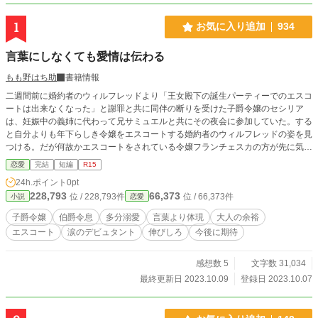
1
お気に入り追加
934
言葉にしなくても愛情は伝わる
もも野はち助
書籍情報
二週間前に婚約者のウィルフレッドより「王女殿下の誕生パーティーでのエスコ
ートは出来なくなった」と謝罪と共に同伴の断りを受けた子爵令嬢のセシリア
は、妊娠中の義姉に代わって兄サミュエルと共にその夜会に参加していた。する
と自分よりも年下らしき令嬢をエスコートする婚約者のウィルフレッドの姿を見
つける。だが何故かエスコートをされている令嬢フランチェスカの方が先に気付
き、セシリアに声を掛けてきた。王女と同じく本日デビュタントである彼女は、
恋愛
完結
短編
R15
従兄でもあるウィルフレッドにエスコートを頼んだそうだ。だがその際、かなり
24h.ポイント
0pt
ウィルフレッドから褒めちぎるような言葉を貰ったらしい。その事から、自分は
228,793
66,373
位 / 228,793件
位 / 66,373件
小説
恋愛
ウィルフレッドより好意を抱かれていると、やんわりと主張して来たフランチェ
スカの対応にセシリアが困り始めていると……。 ※全６話（一話6000文字以
子爵令嬢
伯爵令息
多分溺愛
言葉より体現
大人の余裕
内）の短いお話です。
エスコート
涙のデビュタント
伸びしろ
今後に期待
感想数 5
文字数 31,034
最終更新日 2023.10.09
登録日 2023.10.07