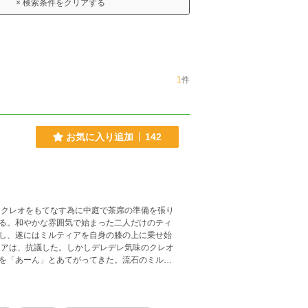
× 検索条件をクリアする
1
件
お気に入り追加
142
男クレオをもてなす為に中庭で茶席の準備を張り
る。和やかな雰囲気で始まった二人だけのティ
し、遂にはミルティアを自身の膝の上に乗せ始
ィアは、抗議した。しかしデレデレ気味のクレオ
を「あーん」とあてがってきた。流石のミルテ
める。 この話は、そんな二人のあるティータイ