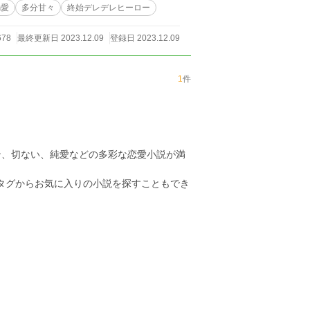
溺愛
多分甘々
終始デレデレヒーロー
678
最終更新日 2023.12.09
登録日 2023.12.09
1
件
ン、切ない、純愛などの多彩な恋愛小説が満
のタグからお気に入りの小説を探すこともでき