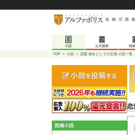
小説
公式漫画
投
TOP
>
小説
>
恋愛 淑女としての主張 小説一覧
恋
投稿小説