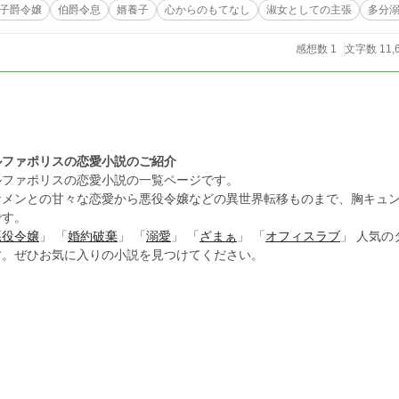
子爵令嬢
伯爵令息
婿養子
心からのもてなし
淑女としての主張
多分
感想数 1
文字数 11,
ルファポリスの恋愛小説のご紹介
ルファポリスの恋愛小説の一覧ページです。
ケメンとの甘々な恋愛から悪役令嬢などの異世界転移ものまで、胸キュ
です。
悪役令嬢
」 「
婚約破棄
」 「
溺愛
」 「
ざまぁ
」 「
オフィスラブ
」 人気
す。ぜひお気に入りの小説を見つけてください。