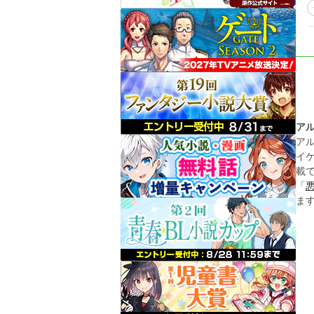
ア
ア
イ
載
「
ま