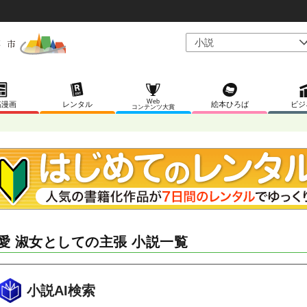
Web
稿漫画
レンタル
絵本ひろば
ビジ
コンテンツ大賞
愛 淑女としての主張 小説一覧
小説AI検索