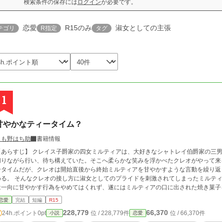
検索条件の保存には
ログイン
が必要です。
恋愛
R15のみ
淑女としての主張
テゴリ
R指定
タグ
1
甘やかなティータイム？
もも野はち助
書籍情報
【あらすじ】 クレイス子爵家の四女ミルティアは、大好きなシャトレイ伯爵家の三
切りながら行い、待ち構えていた。そこへ柔らかな笑みを浮かべたクレオがやって来
ータイムだが、クレオは開始直後から終始ミルティアを甘やかすような言動を繰り返
める。 そんなクレオの接し方に淑女としてのプライドを刺激されてしまったミルテ
は一向に甘やかす行為をやめてはくれず、遂にはミルティアの口に出された焼き菓子
ィアもこれには耐えられず、真っ赤な顔をしながらその膝の上から逃れよう奮闘し始
恋愛
完結
短編
R15
ムでのやりとりのお話。 ※全二話のサクッと読めるお話です。
228,779
66,370
24h.ポイント
0pt
位 / 228,779件
位 / 66,370件
小説
恋愛