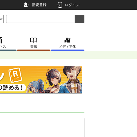
新規登録
ログイン
ネス
書籍
メディア化