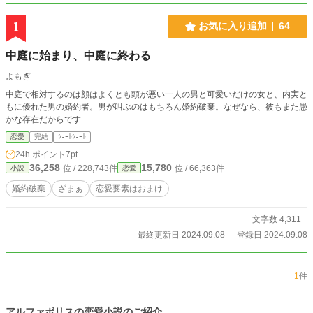
1
お気に入り追加
64
中庭に始まり、中庭に終わる
よもぎ
中庭で相対するのは顔はよくとも頭が悪い一人の男と可愛いだけの女と、内実と
もに優れた男の婚約者。男が叫ぶのはもちろん婚約破棄。なぜなら、彼もまた愚
かな存在だからです
恋愛
完結
ｼｮｰﾄｼｮｰﾄ
24h.ポイント
7pt
36,258
15,780
位 / 228,743件
位 / 66,363件
小説
恋愛
婚約破棄
ざまぁ
恋愛要素はおまけ
文字数 4,311
最終更新日 2024.09.08
登録日 2024.09.08
1
件
アルファポリスの恋愛小説のご紹介