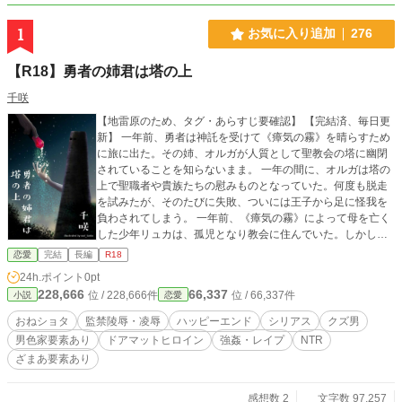
1
お気に入り追加
276
【R18】勇者の姉君は塔の上
千咲
【地雷原のため、タグ・あらすじ要確認】 【完結済、毎日更
新】 一年前、勇者は神託を受けて《瘴気の霧》を晴らすため
に旅に出た。その姉、オルガが人質として聖教会の塔に幽閉
されていることを知らないまま。 一年の間に、オルガは塔の
上で聖職者や貴族たちの慰みものとなっていた。何度も脱走
を試みたが、そのたびに失敗、ついには王子から足に怪我を
負わされてしまう。 一年前、《瘴気の霧》によって母を亡く
した少年リュカは、孤児となり教会に住んでいた。しかし、
教会を管理する聖職者に聖教会本部へ行ってはどうかと打診
恋愛
完結
長編
R18
され、王都へとやってくる。 そうして、一年の間に、リュカ
24h.ポイント
0pt
は自らの出生の秘密を知ることになる。 脱走を諦めてしまっ
228,666
66,337
位 / 228,666件
位 / 66,337件
小説
恋愛
た勇者の姉・彼女の世話係に任命された少年・狂気の王子、
彼らの三角関係の顛末。 ◆◇◆◇◆ おねショタ、ヒーロー以
おねショタ
監禁陵辱・凌辱
ハッピーエンド
シリアス
クズ男
外との性描写あり（NTR）、監禁陵辱（ドアマットヒロイ
男色家要素あり
ドアマットヒロイン
強姦・レイプ
NTR
ン）、胸くそ悪い展開、クズ男・男色家登場……つまり人に
ざまあ要素あり
よっては地雷要素たっぷり作品です。 タグを確認の上、お読
みください。地雷を踏み抜いてしまわれても、責任は取りま
せん。 自サイト・ムーンライトノベルズにも転載していま
感想数 2
文字数 97,257