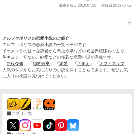
す。 一章がほぼヒロイン視点、二章がほぼヒーロー視点で
最終更新日 2019.07.26
登録日 2019.07.02
す。 R18シーンは予告なく始まります。 表紙は松丹子様（@
mat_tanko）に作っていただきました(*´ω｀*)
1
件
アルファポリスの恋愛小説のご紹介
アルファポリスの恋愛小説の一覧ページです。
イケメンとの甘々な恋愛から悪役令嬢などの異世界転移ものまで、
胸キュン、切ない、純愛などの多彩な恋愛小説が満載です。
「
悪役令嬢
」 「
婚約破棄
」 「
溺愛
」 「
ざまぁ
」 「
オフィスラブ
」
人気のタグからお気に入りの小説を探すこともできます。ぜひお気
に入りの小説を見つけてください。
アプリ一覧