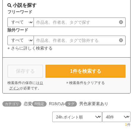
小説を探す
フリーワード
除外ワード
+ さらに詳しく検索する
保存する
1
件を検索する
検索条件の保存には
ロ
× 検索条件をクリアする
グイン
が必要です。
恋愛
R18のみ
男色家要素あり
カテゴリ
R指定
タグ
1
件