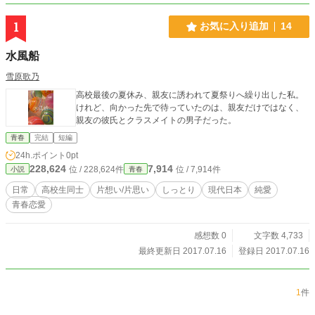
1
お気に入り追加
14
水風船
雪原歌乃
高校最後の夏休み、親友に誘われて夏祭りへ繰り出した私。
けれど、向かった先で待っていたのは、親友だけではなく、
親友の彼氏とクラスメイトの男子だった。
青春
完結
短編
24h.ポイント
0pt
228,624
7,914
位 / 228,624件
位 / 7,914件
小説
青春
日常
高校生同士
片想い/片思い
しっとり
現代日本
純愛
青春恋愛
感想数 0
文字数 4,733
最終更新日 2017.07.16
登録日 2017.07.16
1
件