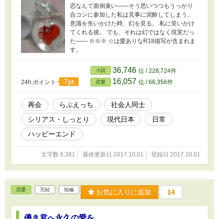
恋なんて面倒臭い――そう思いつつもうっかり
合コンに参加した私は見事に泥酔してしまう。
意識を失いかけた時、幻を見る。 私に笑いかけ
てくれる彼。 でも、それは幻ではなく現実だっ
た―― ※※※ ☆は愛ありなR18描写が含まれま
す。
36,746
小説
位 / 228,724件
16,057
7pt
24h.ポイント
位 / 66,356件
恋愛
再会
らぶえっち
社会人同士
シリアス・しっとり
現代日本
日常
ハッピーエンド
文字数 6,381
最終更新日 2017.10.01
登録日 2017.10.01
恋愛
完結
短編
お気に入りに追加
14
儚き君へ永久の愛を