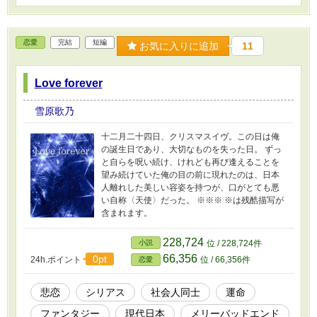
恋愛
完結
短編
お気に入りに追加
11
Love forever
雪原歌乃
十二月二十四日、クリスマスイヴ。この日は俺
の誕生日であり、大切なものを失った日。 ずっ
と自らを呪い続け、けれども再び逢えることを
望み続けていた俺の目の前に現れたのは、日本
人離れした美しい容姿を持つが、口がとても悪
い自称〈天使〉だった。 ※※※ ※は残酷描写が
含まれます。
228,724
小説
位 / 228,724件
66,356
0pt
24h.ポイント
位 / 66,356件
恋愛
悲恋
シリアス
社会人同士
運命
ファンタジー
現代日本
メリーバッドエンド