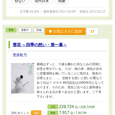
切ない
現代日本
純愛
文字数 69,301
最終更新日 2017.03.09
登録日 2017.02.12
青春
連載中
長編
お気に入りに追加
17
雪花 ～四季の想い・第一幕～
雪原歌乃
紫織はずっと、十歳も離れた幼なじみの宏樹に
好意を寄せている。 だが、彼の弟・朋也が自分
に恋愛感情を抱いていることに気付き、親友の
涼香もまた……。 交錯する想いと想いが重なり
合う日は？ ※※※ 時代設定は1990年代となって
おります。そのため、現在と比べると違和感を
覚えられる点が多々あるかと思います。ご了承
下さいませ。
228,724
小説
位 / 228,724件
7,917
0pt
24h.ポイント
位 / 7,917件
青春