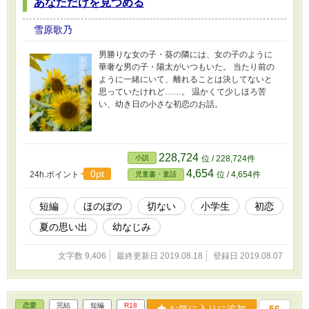
あなただけを見つめる
雪原歌乃
男勝りな女の子・葵の隣には、女の子のように
華奢な男の子・陽太がいつもいた。 当たり前の
ように一緒にいて、離れることは決してないと
思っていたけれど……。 温かくて少しほろ苦
い、幼き日の小さな初恋のお話。
228,724
小説
位 / 228,724件
4,654
0pt
24h.ポイント
位 / 4,654件
児童書・童話
短編
ほのぼの
切ない
小学生
初恋
夏の思い出
幼なじみ
文字数 9,406
最終更新日 2019.08.18
登録日 2019.08.07
恋愛
完結
短編
R18
お気に入りに追加