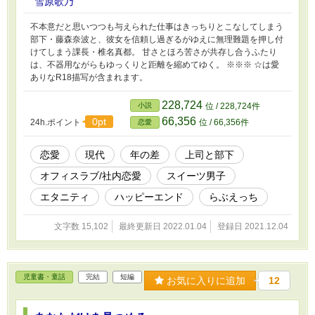
雪原歌乃
不本意だと思いつつも与えられた仕事はきっちりとこなしてしまう
部下・藤森奈波と、彼女を信頼し過ぎるがゆえに無理難題を押し付
けてしまう課長・椎名真都。 甘さとほろ苦さが共存し合うふたり
は、不器用ながらもゆっくりと距離を縮めてゆく。 ※※※ ☆は愛
ありなR18描写が含まれます。
228,724
小説
位 / 228,724件
66,356
0pt
24h.ポイント
位 / 66,356件
恋愛
恋愛
現代
年の差
上司と部下
オフィスラブ/社内恋愛
スイーツ男子
エタニティ
ハッピーエンド
らぶえっち
文字数 15,102
最終更新日 2022.01.04
登録日 2021.12.04
児童書・童話
完結
短編
お気に入りに追加
12