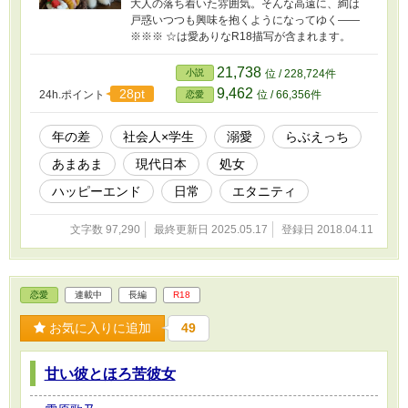
大人の落ち着いた雰囲気。そんな高遠に、絢は
戸惑いつつも興味を抱くようになってゆく――
※※※ ☆は愛ありなR18描写が含まれます。
21,738
小説
位 / 228,724件
9,462
28pt
24h.ポイント
位 / 66,356件
恋愛
年の差
社会人×学生
溺愛
らぶえっち
あまあま
現代日本
処女
ハッピーエンド
日常
エタニティ
文字数 97,290
最終更新日 2025.05.17
登録日 2018.04.11
恋愛
連載中
長編
R18
お気に入りに追加
49
甘い彼とほろ苦彼女