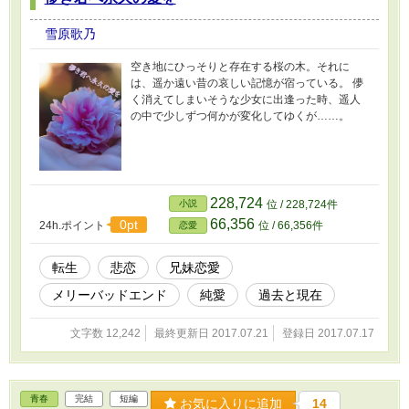
雪原歌乃
空き地にひっそりと存在する桜の木。それに
は、遥か遠い昔の哀しい記憶が宿っている。 儚
く消えてしまいそうな少女に出逢った時、遥人
の中で少しずつ何かが変化してゆくが……。
228,724
小説
位 / 228,724件
66,356
0pt
24h.ポイント
位 / 66,356件
恋愛
転生
悲恋
兄妹恋愛
メリーバッドエンド
純愛
過去と現在
文字数 12,242
最終更新日 2017.07.21
登録日 2017.07.17
青春
完結
短編
お気に入りに追加
14