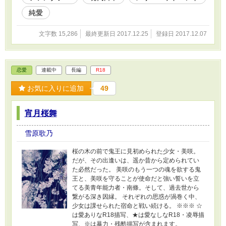
純愛
文字数 15,286
最終更新日 2017.12.25
登録日 2017.12.07
恋愛
連載中
長編
R18
お気に入りに追加
49
宵月桜舞
雪原歌乃
桜の木の前で鬼王に見初められた少女・美咲。
だが、その出逢いは、遥か昔から定められてい
た必然だった。 美咲のもう一つの魂を欲する鬼
王と、美咲を守ることが使命だと強い誓いを立
てる美青年能力者・南條。そして、過去世から
繋がる深き因縁。 それぞれの思惑が渦巻く中、
少女は課せられた宿命と戦い続ける。 ※※※ ☆
は愛ありなR18描写、★は愛なしなR18・凌辱描
写、※は暴力・残酷描写が含まれます。