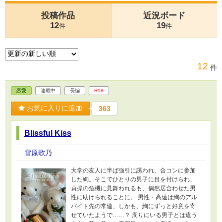
投稿作品
近況ボード
12
19
件
件
12
件
恋愛
連載中
長編
R18
お気に入りに追加
363
Blissful Kiss
雪原歌乃
大学の友人に半ば強引に誘われ、合コンに参加
した絢。そこでひとりの男子に目を付けられ、
貞操の危機に見舞われるも、偶然居合わせた男
性に助けられることに。 男性・高遠は絢のアル
バイト先の常連、しかも、絢にずっと好意を寄
せていたようで……？ 周りにいる男子とは違う