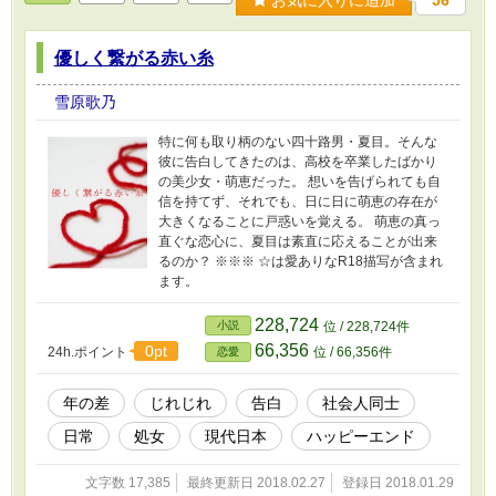
56
優しく繋がる赤い糸
雪原歌乃
特に何も取り柄のない四十路男・夏目。そんな
彼に告白してきたのは、高校を卒業したばかり
の美少女・萌恵だった。 想いを告げられても自
信を持てず、それでも、日に日に萌恵の存在が
大きくなることに戸惑いを覚える。 萌恵の真っ
直ぐな恋心に、夏目は素直に応えることが出来
るのか？ ※※※ ☆は愛ありなR18描写が含まれ
ます。
228,724
小説
位 / 228,724件
66,356
0pt
24h.ポイント
位 / 66,356件
恋愛
年の差
じれじれ
告白
社会人同士
日常
処女
現代日本
ハッピーエンド
文字数 17,385
最終更新日 2018.02.27
登録日 2018.01.29