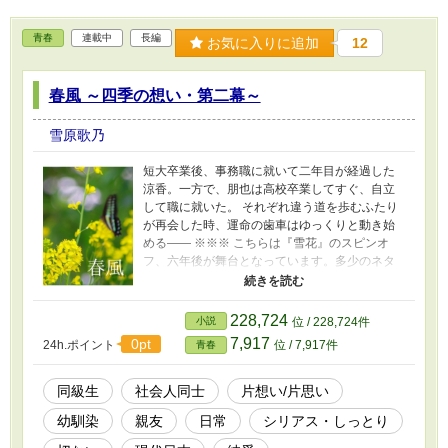
青春
連載中
長編
お気に入りに追加
12
春風 ～四季の想い・第二幕～
雪原歌乃
短大卒業後、事務職に就いて二年目が経過した
涼香。一方で、朋也は高校卒業してすぐ、自立
して職に就いた。 それぞれ違う道を歩むふたり
が再会した時、運命の歯車はゆっくりと動き始
める―― ※※※ こちらは『雪花』のスピンオ
フ、六年後が舞台となっています。多少のネタ
バレを含みますので、先に『雪花』を読まれる
ことを推奨します。特に気にならない方は、こ
ちらから読んで頂いても構いません。
228,724
小説
位 / 228,724件
7,917
0pt
24h.ポイント
位 / 7,917件
青春
同級生
社会人同士
片想い/片思い
幼馴染
親友
日常
シリアス・しっとり