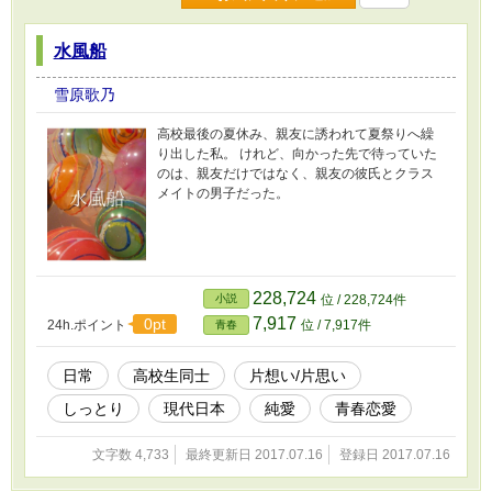
水風船
雪原歌乃
高校最後の夏休み、親友に誘われて夏祭りへ繰
り出した私。 けれど、向かった先で待っていた
のは、親友だけではなく、親友の彼氏とクラス
メイトの男子だった。
228,724
小説
位 / 228,724件
7,917
0pt
24h.ポイント
位 / 7,917件
青春
日常
高校生同士
片想い/片思い
しっとり
現代日本
純愛
青春恋愛
文字数 4,733
最終更新日 2017.07.16
登録日 2017.07.16