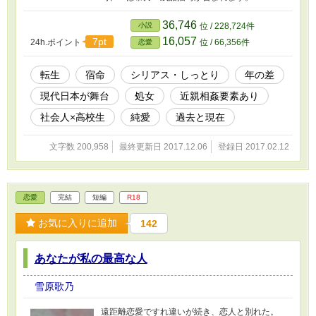
36,746
小説
位 / 228,724件
16,057
7pt
24h.ポイント
位 / 66,356件
恋愛
転生
宿命
シリアス・しっとり
年の差
現代日本が舞台
処女
近親相姦要素あり
社会人×高校生
純愛
過去と現在
文字数 200,958
最終更新日 2017.12.06
登録日 2017.02.12
恋愛
完結
短編
R18
お気に入りに追加
142
あなたが私の最高な人
雪原歌乃
遠距離恋愛ですれ違いが続き、恋人と別れた。