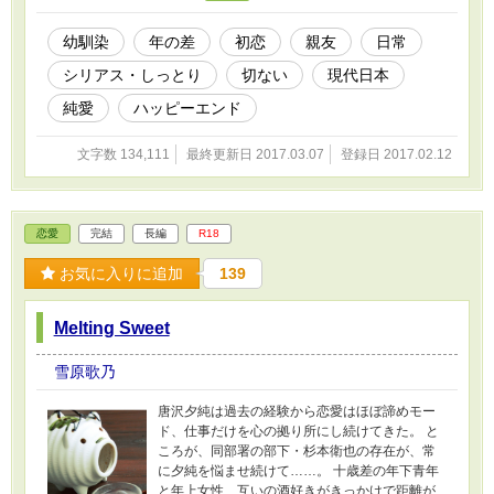
幼馴染
年の差
初恋
親友
日常
シリアス・しっとり
切ない
現代日本
純愛
ハッピーエンド
文字数 134,111
最終更新日 2017.03.07
登録日 2017.02.12
恋愛
完結
長編
R18
お気に入りに追加
139
Melting Sweet
雪原歌乃
唐沢夕純は過去の経験から恋愛はほぼ諦めモー
ド、仕事だけを心の拠り所にし続けてきた。 と
ころが、同部署の部下・杉本衛也の存在が、常
に夕純を悩ませ続けて……。 十歳差の年下青年
と年上女性、互いの酒好きがきっかけで距離が