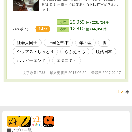
縮まる？ ※※※ ☆は愛ありなR18描写が含まれ
ます。
29,959
小説
位 / 228,724件
12,810
14pt
24h.ポイント
位 / 66,356件
恋愛
社会人同士
上司と部下
年の差
酒
シリアス・しっとり
らぶえっち
現代日本
ハッピーエンド
エタニティ
文字数 51,738
最終更新日 2017.02.26
登録日 2017.02.17
12
件
アプリ一覧