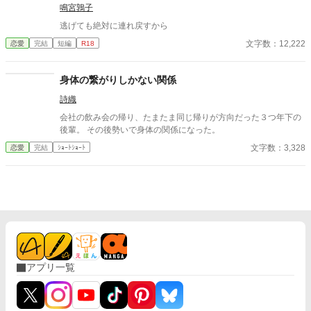
鳴宮鶉子
逃げても絶対に連れ戻すから
文字数：12,222
恋愛
完結
短編
R18
身体の繋がりしかない関係
詩織
会社の飲み会の帰り、たまたま同じ帰りが方向だった３つ年下の
後輩。 その後勢いで身体の関係になった。
文字数：3,328
恋愛
完結
ｼｮｰﾄｼｮｰﾄ
アプリ一覧