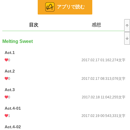
恋愛
15,804 位 / 66,363 件
アプリで読む
お気に入り
139
24h.ポイント
7 pt
目次
感想
文字数
51,738
Melting Sweet
更新日時
2017.02.26 23:25
Act.1
初回公開日時
2017.02.17 01:16
0
2017.02.17 01:16
2,274文字
初回完結日時
2017.02.26 23:25
Act.2
週間ポイント
70 pt (40,028 位)
0
2017.02.17 08:31
3,076文字
月間ポイント
168 pt (54,960 位)
Act.3
年間ポイント
1,701 pt (71,298 位)
0
2017.02.18 11:04
2,255文字
累計ポイント
125,821 pt (26,581 位)
Act.4-01
1
2017.02.19 00:54
3,331文字
Act.4-02