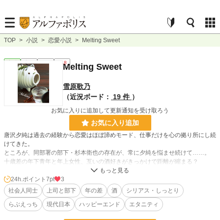
TOP
>
小説
>
恋愛小説
>
Melting Sweet
恋愛
完結
長編
R18
Melting Sweet
雪原歌乃
（近況ボード：
19 件
）
お気に入りに追加して更新通知を受け取ろう
お気に入り追加
唐沢夕純は過去の経験から恋愛はほぼ諦めモード、仕事だけを心の拠り所にし続
けてきた。
ところが、同部署の部下・杉本衛也の存在が、常に夕純を悩ませ続けて……。
十歳差の年下青年と年上女性、互いの酒好きがきっかけで距離が縮まる？
※※※
24h.ポイント
7pt
3
☆は愛ありなR18描写が含まれます。
社会人同士
上司と部下
年の差
酒
シリアス・しっとり
らぶえっち
現代日本
ハッピーエンド
エタニティ
小説
36,247 位 / 228,743 件