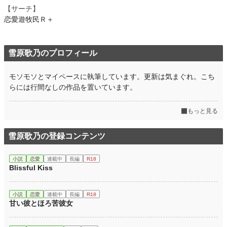
【サーチ】
恋愛遊牧民Ｒ＋
雪原歌乃のプロフィール
モソモソとマイペースに執筆しています。更新は気まぐれ。こち
らには行間なしの作品を置いています。
もっと見る
雪原歌乃の登録コンテンツ
小説
恋愛
連載中
長編
R18
Blissful Kiss
小説
恋愛
連載中
長編
R18
甘い彼とほろ苦彼女