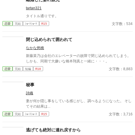
tartan321
タイトル通りです。
文字数：534
恋愛
完結
ｼｮｰﾄｼｮｰﾄ
R15
閉じ込められて囲われて
なかな悠桃
新藤菜乃は会社のエレベーターの故障で閉じ込められてしまう。
しかも、同期で大嫌いな橋本翔真と一緒に・・・。
文字数：8,883
恋愛
完結
短編
R18
秘事
詩織
妻が何か隠し事をしている感じがし、調べるようになった。 そし
てその結果は...
文字数：3,716
恋愛
完結
ｼｮｰﾄｼｮｰﾄ
R15
逃げても絶対に連れ戻すから