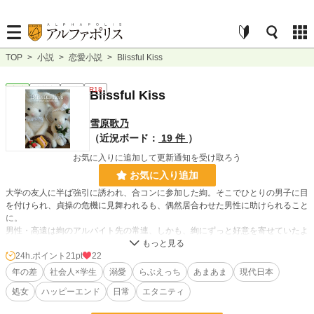
TOP
>
小説
>
恋愛小説
>
Blissful Kiss
恋愛
連載中
長編
R18
Blissful Kiss
雪原歌乃
（近況ボード：
19 件
）
お気に入りに追加して更新通知を受け取ろう
お気に入り追加
大学の友人に半ば強引に誘われ、合コンに参加した絢。そこでひとりの男子に目
を付けられ、貞操の危機に見舞われるも、偶然居合わせた男性に助けられること
に。
男性・高遠は絢のアルバイト先の常連、しかも、絢にずっと好意を寄せていたよ
うで……？
周りにいる男子とは違う大人の落ち着いた雰囲気。そんな高遠に、絢は戸惑いつ
24h.ポイント
21pt
22
つも興味を抱くようになってゆく――
年の差
社会人×学生
溺愛
らぶえっち
あまあま
現代日本
処女
ハッピーエンド
日常
エタニティ
※※※
☆は愛ありなR18描写が含まれます。