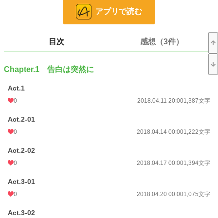
アプリで読む
小説
26,106 位 / 228,851 件
恋愛
11,307 位 / 66,374 件
目次
感想（3件）
お気に入り
363
24h.ポイント
21 pt
Chapter.1 告白は突然に
文字数
97,290
Act.1
更新日時
0
2025.05.17 00:00
2018.04.11 20:00
1,387文字
初回公開日時
2018.04.11 20:00
Act.2-01
0
2018.04.14 00:00
1,222文字
週間ポイント
21 pt (62,459 位)
Act.2-02
月間ポイント
126 pt (60,811 位)
0
2018.04.17 00:00
1,394文字
年間ポイント
6,065 pt (41,705 位)
Act.3-01
累計ポイント
443,563 pt (11,482 位)
0
2018.04.20 00:00
1,075文字
Act.3-02