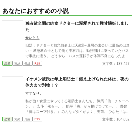
あなたにおすすめの小説
独占欲全開の肉食ドクターに溺愛されて極甘懐妊しまし
た
せいとも
旧題：ドクターと救急救命士は天敵⁈～最悪の出会いは最高の出逢
い～ 救急救命士として働く雫石月は、勤務明けに乗っていたバス
で事故に遭う。 どうやら、バスの運転手が体調不良になったよう
だ。 乗客にAEDを探してきてもらうように頼み、救助活動をして
文字数：137,427
恋愛
完結
長編
R18
いるとボサボサ頭のマスク姿の男がAEDを持ってバスに乗り込ん
できた。 受け取ろうとすると邪魔だと言われる。 そして、月のこ
とを『チビ団子』と呼んだのだ。 医療従事者と思われるボサボサ
イケメン彼氏は年上消防士！鍛え上げられた体は、夜の
マスク男は運転手の処置をして、月が文句を言う間もなく、救急
体力まで別物！？
車に同乗して去ってしまった。 最悪の出会いをし、二度と会いた
くない相手の正体は⁇ 作品はフィクションです。 本来の仕事内容
すずなり。
とは異なる描写があると思います。
私が働く食堂にやってくる消防士さんたち。 翔馬「俺、チャーハ
ン。」 宏斗「俺もー。」 航平「俺、から揚げつけてー。」 優弥
「俺はスープ付き。」 みんなガタイがよく、男前。 ひなた「はー
いっ。ちょっと待ってくださいねーっ。」 慌ただしい昼時を過ぎ
文字数：104,652
恋愛
完結
短編
R15
ると、私の仕事は終わる。 終わった後、私は行かなきゃいけない
ところがある。 ひなた「すみませーん、子供のお迎えにきました