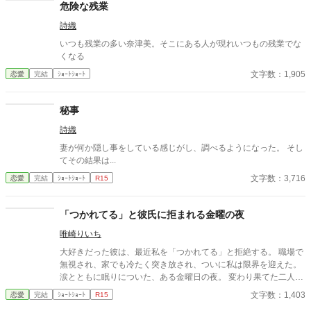
ー。」 保育園に迎えに行かなきゃいけない子、『太陽』。 私は子
危険な残業
供と一緒に・・・暮らしてる。 ーーーーーーーーーーーーーーー
詩織
ー 翔馬「おいおい嘘だろ？」 宏斗「子供・・・いたんだ・・。」
航平「いくつん時の子だよ・・・・。」 優弥「マジか・・・。」
いつも残業の多い奈津美。そこにある人が現れいつもの残業でな
消防署で開かれたお祭りに連れて行った太陽。 太陽の存在を知っ
くなる
た一人の消防士さんが・・・私に言った。 「俺は太陽がいてもい
文字数：1,905
恋愛
完結
ｼｮｰﾄｼｮｰﾄ
い。・・・太陽の『パパ』になる。」 「俺はひなたが好き
だ。・・・絶対振り向かせるから覚悟しとけよ？」 ※お話に出て
くる内容は、全て想像の世界です。現実世界とは何ら関係ありま
秘事
せん。 ※感想やコメントは受け付けることができません。 メンタ
ルが薄氷なもので・・・すみません。 言葉も足りませんが読んで
詩織
いただけたら幸いです。 楽しんでいただけたら嬉しく思います。
妻が何か隠し事をしている感じがし、調べるようになった。 そし
てその結果は...
文字数：3,716
恋愛
完結
ｼｮｰﾄｼｮｰﾄ
R15
「つかれてる」と彼氏に拒まれる金曜の夜
唯崎りいち
大好きだった彼は、最近私を「つかれてる」と拒絶する。 職場で
無視され、家でも冷たく突き放され、ついに私は限界を迎えた。
涙とともに眠りについた、ある金曜日の夜。 変わり果てた二人の
関係は、予想もしない結末を迎える。
文字数：1,403
恋愛
完結
ｼｮｰﾄｼｮｰﾄ
R15