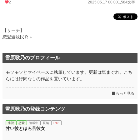
2
2025.05.17 00:00
1,584文字
【サーチ】
恋愛遊牧民Ｒ＋
雪原歌乃のプロフィール
モソモソとマイペースに執筆しています。更新は気まぐれ。こち
らには行間なしの作品を置いています。
もっと見る
雪原歌乃の登録コンテンツ
小説
恋愛
連載中
長編
R18
甘い彼とほろ苦彼女