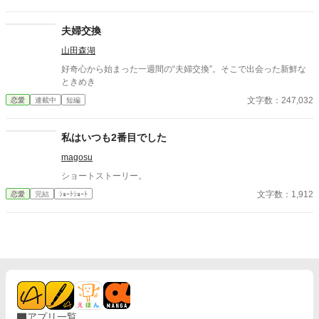
夫婦交換
山田森湖
好奇心から始まった一週間の“夫婦交換”。そこで出会った新鮮な
ときめき
文字数：247,032
恋愛
連載中
短編
私はいつも2番目でした
magosu
ショートストーリー。
文字数：1,912
恋愛
完結
ｼｮｰﾄｼｮｰﾄ
アプリ一覧