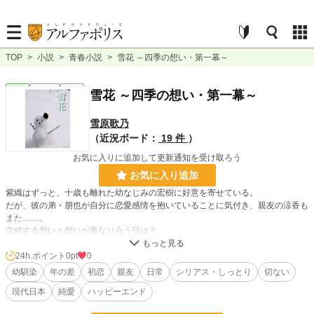
TOP
>
小説
>
青春小説
>
雪花 ～四季の想い・第一幕～
青春
連載中
長編
雪花 ～四季の想い・第一幕～
雪原歌乃
（近況ボード：
19 件
）
お気に入りに追加して更新通知を受け取ろう
お気に入り追加
紫織はずっと、十歳も離れた幼なじみの宏樹に好意を寄せている。
だが、彼の弟・朋也が自分に恋愛感情を抱いていることに気付き、親友の涼香も
また……。
交錯する想いと想いが重なり合う日は？
※※※
24h.ポイント
0pt
0
時代設定は1990年代となっております。そのため、現在と比べると違和感を覚
幼馴染
年の差
初恋
親友
日常
シリアス・しっとり
切ない
えられる点が多々あるかと思います。ご了承下さいませ。
現代日本
純愛
ハッピーエンド
小説
228,870 位 / 228,870 件