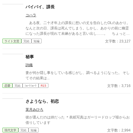
バイバイ、課長
コハラ
ある夜、二十才年上の課長に想いの丈を告白したOLのあかり。
なんと次の日、課長は死んでしまう。しかし、あかりの前に幽霊
になった課長が現れて未練があると言い出し……。 ちょっと切
ないラブストーリー。
文字数：23,127
ライト文芸
完結
短編
秘事
詩織
妻が何か隠し事をしている感じがし、調べるようになった。 そし
てその結果は...
文字数：3,716
恋愛
完結
ｼｮｰﾄｼｮｰﾄ
R15
さようなら、初恋
芙月みひろ
彼が選んだのは姉だった ＊表紙写真はガーリードロップ様からお
借りしています
文字数：2,994
現代文学
完結
短編