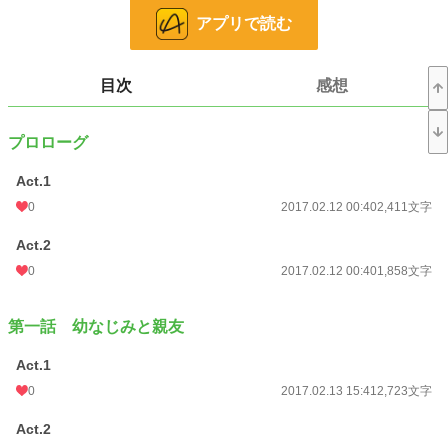
アプリで読む
青春
7,923 位 / 7,923 件
お気に入り
17
目次
感想
24h.ポイント
0 pt
文字数
134,111
プロローグ
更新日時
2017.03.07 00:24
Act.1
初回公開日時
2017.02.12 00:40
0
2017.02.12 00:40
2,411文字
週間ポイント
0 pt (228,870 位)
Act.2
0
2017.02.12 00:40
1,858文字
月間ポイント
84 pt (68,929 位)
年間ポイント
1,377 pt (76,438 位)
第一話 幼なじみと親友
累計ポイント
39,026 pt (50,944 位)
Act.1
0
2017.02.13 15:41
2,723文字
Act.2