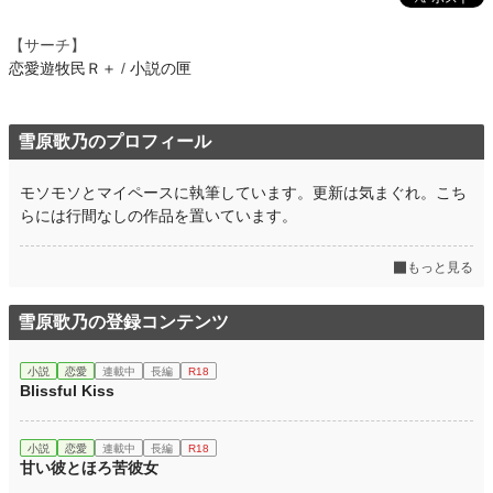
【サーチ】
恋愛遊牧民Ｒ＋
/
小説の匣
雪原歌乃のプロフィール
モソモソとマイペースに執筆しています。更新は気まぐれ。こち
らには行間なしの作品を置いています。
もっと見る
雪原歌乃の登録コンテンツ
小説
恋愛
連載中
長編
R18
Blissful Kiss
小説
恋愛
連載中
長編
R18
甘い彼とほろ苦彼女