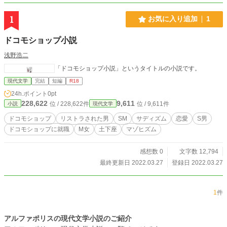
1
お気に入り追加
1
ドコモショップ小説
浅野浩二
「ドコモショップ小説」というタイトルの小説です。
現代文学
完結
短編
R18
24h.ポイント
0pt
228,622
9,611
位 / 228,622件
位 / 9,611件
小説
現代文学
ドコモショップ
リストラされた男
SМ
サディズム
恋愛
S男
ドコモショップに就職
М女
土下座
マゾヒズム
感想数 0
文字数 12,794
最終更新日 2022.03.27
登録日 2022.03.27
1
件
アルファポリスの現代文学小説のご紹介