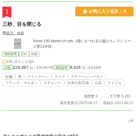
1
お気に入り追加
0
三秒、目を閉じる
季徒川 魚影
Some 100 stories of cats（猫にまつわる小篇たち）のシリー
ズ第11作目。
現代文学
完結
短編
24h.ポイント
0pt
228,967
9,629
位 / 228,967件
位 / 9,629件
小説
現代文学
短編
猫
メインクーン
スイス
クナーベンシーセン
フランク・マルタン
スナイパー
日本の別荘地
山荘
ライフル
感想数 0
文字数 5,283
最終更新日 2023.06.27
登録日 2023.06.27
1
件