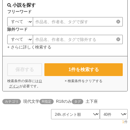
小説を探す
フリーワード
除外ワード
+ さらに詳しく検索する
保存する
1
件を検索する
検索条件の保存には
ロ
× 検索条件をクリアする
グイン
が必要です。
現代文学
R18のみ
土下座
カテゴリ
R指定
タグ
1
件