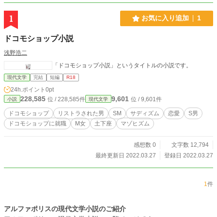
1
お気に入り追加
1
ドコモショップ小説
浅野浩二
「ドコモショップ小説」というタイトルの小説です。
現代文学
完結
短編
R18
24h.ポイント
0pt
228,585
9,601
位 / 228,585件
位 / 9,601件
小説
現代文学
ドコモショップ
リストラされた男
SМ
サディズム
恋愛
S男
ドコモショップに就職
М女
土下座
マゾヒズム
感想数 0
文字数 12,794
最終更新日 2022.03.27
登録日 2022.03.27
1
件
アルファポリスの現代文学小説のご紹介