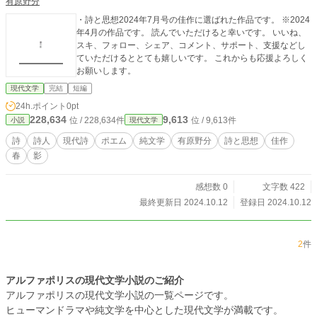
有原野分
・詩と思想2024年7月号の佳作に選ばれた作品です。 ※2024
年4月の作品です。 読んでいただけると幸いです。 いいね、
スキ、フォロー、シェア、コメント、サポート、支援などし
ていただけるととても嬉しいです。 これからも応援よろしく
お願いします。
現代文学
完結
短編
24h.ポイント
0pt
228,634
9,613
位 / 228,634件
位 / 9,613件
小説
現代文学
詩
詩人
現代詩
ポエム
純文学
有原野分
詩と思想
佳作
春
影
感想数 0
文字数 422
最終更新日 2024.10.12
登録日 2024.10.12
2
件
アルファポリスの現代文学小説のご紹介
アルファポリスの現代文学小説の一覧ページです。
ヒューマンドラマや純文学を中心とした現代文学が満載です。