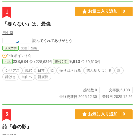
1
お気に入り追加
0
「要らない」は、最強
田中葵
読んでくれてありがとう
現代文学
完結
短編
24h.ポイント
0pt
228,634
9,613
位 / 228,634件
位 / 9,613件
小説
現代文学
シリアス
現代
日常
欲
振り回される
踏ん切りつける
影
静けさ
自由へ
新展開
感想数 0
文字数 6,108
最終更新日 2025.12.30
登録日 2025.12.26
2
お気に入り追加
0
詩「春の影」