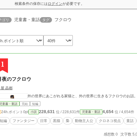
検索条件の保存には
ログイン
が必要です。
児童書・童話
フクロウ
テゴリ
タグ
1
月夜のフクロウ
弓屋 晶都
外の世界にあこがれる家猫と、外の世界に生きるフクロウのお話
児童書・童話
完結
短編
228,631
4,654
24h.ポイント
0pt
位 / 228,631件
位 / 4,654件
小説
児童書・童話
短編
ファンタジー
日常
黒猫
梟
動物主人公
クロネコ視点
童話
感想数 0
文字数 5,