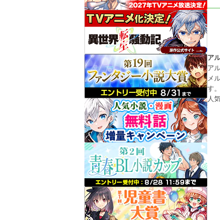
ア
ア
メ
す
人