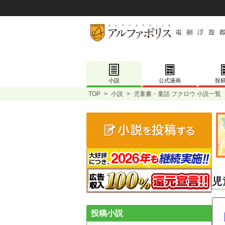
小説
公式漫画
投
TOP
>
小説
>
児童書・童話 フクロウ 小説一覧
児
投稿小説