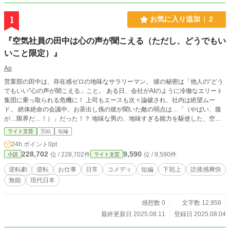
1
お気に入り追加
2
『空気社員の田中は心の声が聞こえる（ただし、どうでもい
いこと限定）』
Ao
営業部の田中は、存在感ゼロの地味なサラリーマン。 彼の秘密は「他人の“どう
でもいい”心の声が聞こえる」こと。 ある日、会社がAIのように冷徹なエリート
集団に乗っ取られる危機に！ 上司もエースも次々論破され、社内は絶望ムー
ド。 絶体絶命の会議中、お茶出し係の彼が聞いた敵の弱点は…「（やばい、腹
が…限界だ…！）」だった！？ 地味な男の、地味すぎる能力を駆使した、空前
絶後のゲリラ戦が今、始まる！ ※ご都合主義なところがあります。細かいこと
ライト文芸
完結
短編
は気にせずただ笑いたい方はお進みください…！
24h.ポイント
0pt
228,702
9,590
位 / 228,702件
位 / 9,590件
小説
ライト文芸
逆転劇
逆転
お仕事
日常
コメディ
短編
下剋上
読後感爽快
無能
現代日本
感想数 0
文字数 12,956
最終更新日 2025.08.11
登録日 2025.08.04