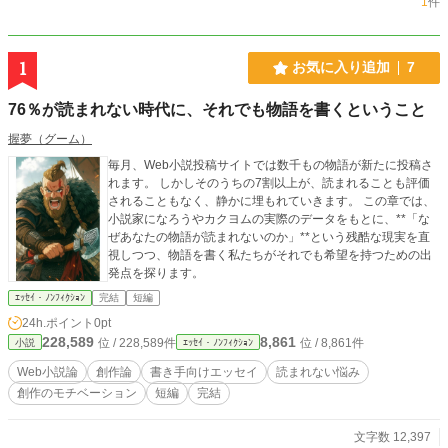
1
件
1
お気に入り追加
7
76％が読まれない時代に、それでも物語を書くということ
握夢（グーム）
毎月、Web小説投稿サイトでは数千もの物語が新たに投稿さ
れます。 しかしそのうちの7割以上が、読まれることも評価
されることもなく、静かに埋もれていきます。 この章では、
小説家になろうやカクヨムの実際のデータをもとに、**「な
ぜあなたの物語が読まれないのか」**という残酷な現実を直
視しつつ、物語を書く私たちがそれでも希望を持つための出
発点を探ります。
ｴｯｾｲ・ﾉﾝﾌｨｸｼｮﾝ
完結
短編
24h.ポイント
0pt
228,589
8,861
位 / 228,589件
位 / 8,861件
小説
ｴｯｾｲ・ﾉﾝﾌｨｸｼｮﾝ
Web小説論
創作論
書き手向けエッセイ
読まれない悩み
創作のモチベーション
短編
完結
文字数 12,397