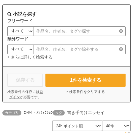
小説を探す
フリーワード
除外ワード
+ さらに詳しく検索する
保存する
1
件を検索する
検索条件の保存には
ロ
× 検索条件をクリアする
グイン
が必要です。
ｴｯｾｲ・ﾉﾝﾌｨｸｼｮﾝ
書き手向けエッセイ
カテゴリ
タグ