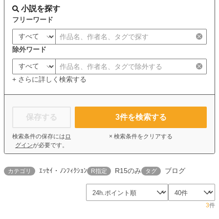
小説を探す
フリーワード
除外ワード
+ さらに詳しく検索する
保存する
3
件を検索する
検索条件の保存には
ロ
× 検索条件をクリアする
グイン
が必要です。
ｴｯｾｲ・ﾉﾝﾌｨｸｼｮﾝ
R15のみ
ブログ
カテゴリ
R指定
タグ
3
件