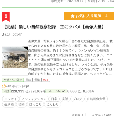
最終更新日 2020.09.17
登録日 2019.12.04
3
お気に入り追加
4
【完結】楽しい自然観察記録 主にツバメ【画像大量】
ぷにぷに0147
画像大量！写真メインで綴る田舎の身近な自然観察記録。 載
せられる２００枚に数枚届かない程度、鳥、虫、魚、植物、
自然観察の画像、約１９０枚です。 ツバメがメイン観察対
象、卵から巣立ちまでの記録画像をぜひご覧ください。 ＊＊
＊＊＊＊ 家の軒下間借りツバメが卵産みました。 つうこと
で、燕の観察記録を立ち上げました。 メインは燕。それ以外
の自然観察とかもチョコチョコと上げるつもりです。 R15は
自然ですからね。たまに捕食後の現場とか、ちょっとグロ系
も混じるかもの保険です。 ヤバげな写真はモザイク入れま
ｴｯｾｲ・ﾉﾝﾌｨｸｼｮﾝ
完結
長編
R15
す。 2020/07/09 表紙画像、雛の画像に変更しました。 今ま
24h.ポイント
0pt
でで一番かわいいショットと思ってる。
228,939
8,868
位 / 228,939件
位 / 8,868件
小説
ｴｯｾｲ・ﾉﾝﾌｨｸｼｮﾝ
エッセイ
ノンフィクション
日常
実話
ブログ
自然画像大量
生き物
植物
ほっこり
じんわり
感想数 8
文字数 42,957