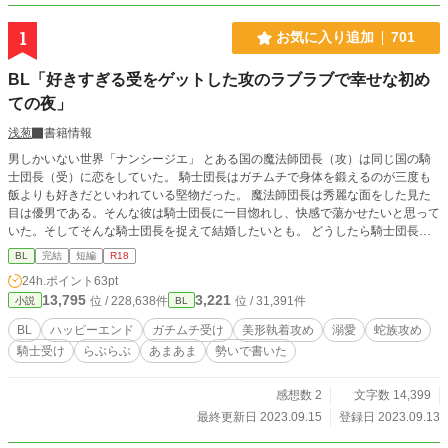
1
お気に入り追加
701
BL「好きすぎる受をゲットした攻のラブラブで幸せな初め
ての夜」
浅葱
書籍情報
男しかいない世界「ナンシージエ」 とある国の魔法師団長（攻）は同じ国の騎
士団長（受）に恋をしていた。 騎士団長はガチムチで身体を鍛えるのが三度も
飯よりも好きだといわれている堅物だった。 魔法師団長は秀麗な面をした見た
目は優男である。そんな彼は騎士団長に一目惚れし、快感で蕩かせたいと思って
いた。そしてそんな騎士団長を捉えて結婚したいとも。 どうしたら騎士団長を
口説けるかと考えていたある夜、そういう店に騎士団長が来ていて……。 美形
BL
完結
短編
R18
執着攻（蛇族）×ガチムチ受（人族） 安定のハッピーエンドです。 エロが書き
24h.ポイント
63pt
たかった／後悔はしていない R18BL／ガチムチ受／ハッピーエンド／溺愛／ヘ
13,795
3,221
位 / 228,638件
位 / 31,391件
小説
BL
ミペニス／いっぱい舐めちゃう／乳首攻め／とろとろに溶けちゃう／ワンナイト
ラブ？
BL
ハッピーエンド
ガチムチ受け
美形執着攻め
溺愛
蛇族攻め
騎士受け
らぶらぶ
あまあま
勢いで書いた
感想数 2
文字数 14,399
最終更新日 2023.09.15
登録日 2023.09.13