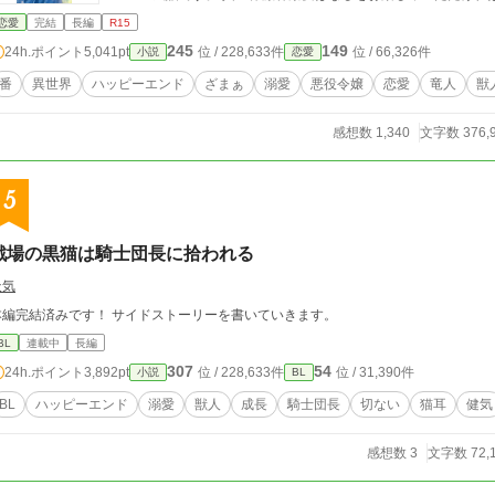
恋愛
完結
長編
R15
245
149
24h.ポイント
5,041pt
位 / 228,633件
位 / 66,326件
小説
恋愛
番
異世界
ハッピーエンド
ざまぁ
溺愛
悪役令嬢
恋愛
竜人
獣
感想数 1,340
文字数 376,
5
戦場の黒猫は騎士団長に拾われる
天気
本編完結済みです！ サイドストーリーを書いていきます。
BL
連載中
長編
307
54
24h.ポイント
3,892pt
位 / 228,633件
位 / 31,390件
小説
BL
BL
ハッピーエンド
溺愛
獣人
成長
騎士団長
切ない
猫耳
健気
感想数 3
文字数 72,