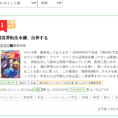
1
異世界転生令嬢、出奔する
猫野美羽
書籍情報
※1〜4巻 書籍化しております！ 2026年8月下旬頃 5巻刊行予定。 文庫本2巻 2026年8月7日頃刊行予定。 コミ
カライズ連載中！ アリア・エランダル辺境伯令嬢（十才）は家族に疎まれ、使用人以下の暮らしに追いやられてい
た。 高熱を出して粗末な部屋で寝込んでいた時、唐突に思い出す。
たことを。 魂の管理人から授かったスキルを使い、思い入れも全くない、むしろ憎しみしか覚えない実家を出奔す
ることを固く心に誓った。 この最強の『無限収納EX』スキルを使って、元々は私のものだった財産を根こそぎ奪
ってやる！ 外見だけは可憐な少女は逞しく異世界をサバイバルす
ファンタジー
連載中
長編
第14回ファンタジー小説大賞 成り上がり令嬢賞受賞
59
5
24h.ポイント
22,231pt
位 / 228,633件
位 / 53,271件
小説
ファンタジー
ファンタジー
異世界
転生
ハッピーエンド予定
狩猟
料理
獣人
文字数 1,443,