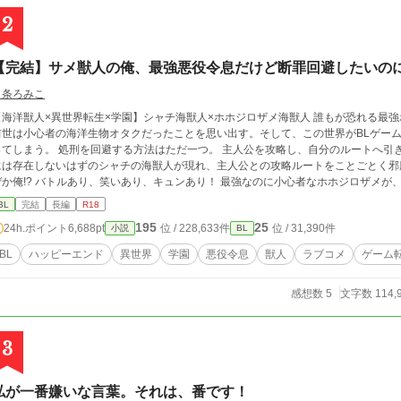
2
【完結】サメ獣人の俺、最強悪役令息だけど断罪回避したいの
月条ろみこ
海洋獣人×異世界転生×学園】シャチ海獣人×ホホジロザメ海獣人 誰もが恐れる最強ホホジロザメ海獣人・レン。 十八歳の誕生日、
前世は小心者の海洋生物オタクだったことを思い出す。そして、この世界がBLゲー
刑を回避する方法はただ一つ。 主人公を攻略し、自分のルートへ引き込むこと。 ……のはずだった。 なぜかゲーム
は存在しないはずのシャチの海獣人が現れ、主人公との攻略ルートをことごとく邪魔してくる。 しかも、その
笑いあり、キュンあり！ 最強なのに小心者なホホジロザメが、推しのシャチに振り回される学園ラブコメBL！
載・AI学習禁止 終盤に性的描写が入る予定ですので、R18としています。 ※がつく話には性描写があります。 本作はfujossy
BL
完結
長編
R18
小説大賞にエントリー中です。少しでも面白いと思っていただけましたら、投票して
195
25
24h.ポイント
6,688pt
位 / 228,633件
位 / 31,390件
小説
BL
BL
ハッピーエンド
異世界
学園
悪役令息
獣人
ラブコメ
ゲーム
感想数 5
文字数 114,
3
私が一番嫌いな言葉。それは、番です！