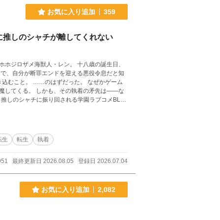
お気に入り追加
359
に推しのシャチが離してくれない
ムで、自分が断罪エンドを迎える悪役令息だと知
執着の矛先は――な
応援してくだされば幸いです。
転生
転生
執着
951
最終更新日 2026.08.05
登録日 2026.07.04
お気に入り追加
2,082