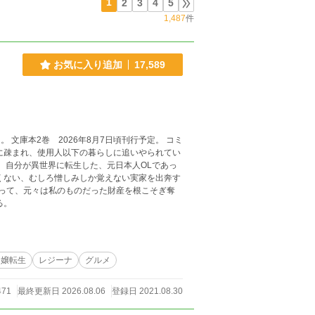
1
2
3
4
5
1,487
件
お気に入り追加
17,589
 自分が異世界に転生した、元日本人OLであっ
る。
令嬢転生
レジーナ
グルメ
471
最終更新日 2026.08.06
登録日 2021.08.30