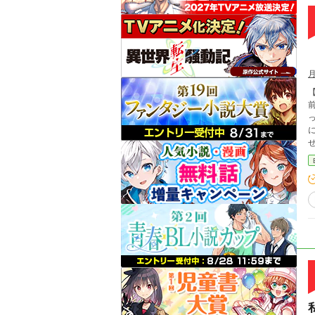
【
ってしまう。 処
に
ぜか俺!? バトルあり、
🚫無断転