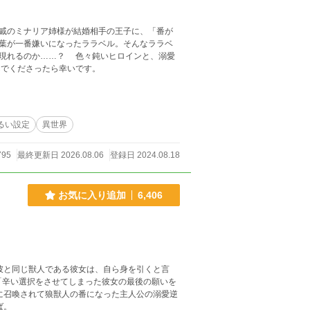
戚のミナリア姉様が結婚相手の王子に、「番が
葉が一番嫌いになったララベル。そんなララベ
現れるのか……？ 色々鈍いヒロインと、溺愛
軽に読んでくださったら幸いです。
るい設定
異世界
795
最終更新日 2026.08.06
登録日 2024.08.18
お気に入り追加
6,406
彼と同じ獣人である彼女は、自ら身を引くと言
れば。