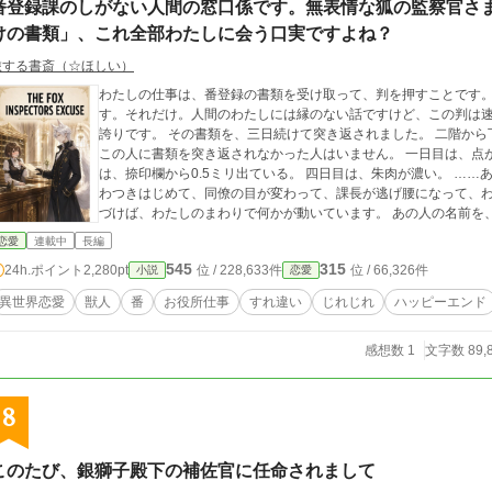
番登録課のしがない人間の窓口係です。無表情な狐の監察官さ
けの書類」、これ全部わたしに会う口実ですよね？
旅する書斎（☆ほしい）
わたしの仕事は、番登録の書類を受け取って、判を押すことです。 獣人のご夫婦が来て、紙を出して、わたしが
す。それだけ。人間のわたしには縁のない話ですけど、この判は
誇りです。 その書類を、三日続けて突き返されました。 二階から下りてくる白い狐の監察官さま。役所じゅうで、
この人に書類を突き返されなかった人はいません。 一日目は、点が薄い。二日目は、「三」の横棒が短い。三日目
は、捺印欄から0.5ミリ出ている。 四日目は、朱肉が濃い。 ……あの、これ、どういうことですか。 窓口の列がざ
わつきはじめて、同僚の目が変わって、課長が逃げ腰になって、わ
づけば、わたしのまわりで何かが動
恋愛
連載中
長編
545
315
24h.ポイント
2,280pt
位 / 228,633件
位 / 66,326件
小説
恋愛
異世界恋愛
獣人
番
お役所仕事
すれ違い
じれじれ
ハッピーエンド
感想数 1
文字数 89,
8
このたび、銀獅子殿下の補佐官に任命されまして