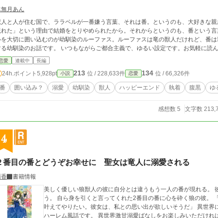
水無月あん
獣人と人が住む国で、ララベルが一番嫌う言葉、それは番。というのも、大好きな親
現れた」という理由で結婚をとりやめられたから。それからというのも、番という言
ルを大切に囲い込むのが幼馴染のルーファス。ルーファスは竜の獣人だけれど、番は
する幼馴染のお話です。 いつもながらご都合主義で、ゆるい設定です。お気
恋愛
連載中
長編
213
134
24h.ポイント
5,928pt
位 / 228,633件
位 / 66,326件
小説
恋愛
番
囲い込み？
溺愛
幼馴染
獣人
ハッピーエンド
執着
腹黒
ゆ
感想数 5
文字数 213,
4
２番目の番とどうぞお幸せに 聖女は竜人に溺愛される
雨香
書籍情報
美しく優しい狼獣人の彼に自分とは違うもう一人の番が現れる。 
う。 自ら身を引くと言ってくれた2番目の番に心を砕く狼の彼。 「辛い選択をさせてしまった彼女の最後の願いを
叶えてやりたい。彼女は、私との思い出が欲しいそうだ」 異世界に召喚されて狼獣人の番になった主人公の溺愛逆
ハーレム風話です。 異世界激甘溺愛ばなしをお楽しみいただけ