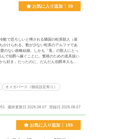
お気に入り追加
39
冷酷で恐ろしいと噂される隣国の蛇系獣人（基
ちかけられる。数が少ない蛇系のアルファであ
、愛のない政略結婚。しかも「兎」の獣人にとっ
喜んで伯爵へ嫁ぐことに。繁殖のための道具扱い
だから好き」だったのに、だんだん伯爵本人も素
けてきたため、ミラビが楽しそうにする様子に戸
アルファ】×【かわいい蛇マニア兎オメガ】のハイ
日4～5回更新） ※Rシーンには「★」つけてい
写が出てきますが、あくまで異世界に生息する蛇
オメガバース（独自設定有り）
独自の対策なので、現代では専用ヒーターで快
051
最終更新日 2026.08.07
登録日 2026.08.07
お気に入り追加
155