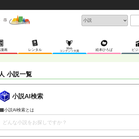
Web
稿漫画
レンタル
絵本ひろば
ビジ
コンテンツ大賞
人 小説一覧
小説AI検索
小説AI検索とは