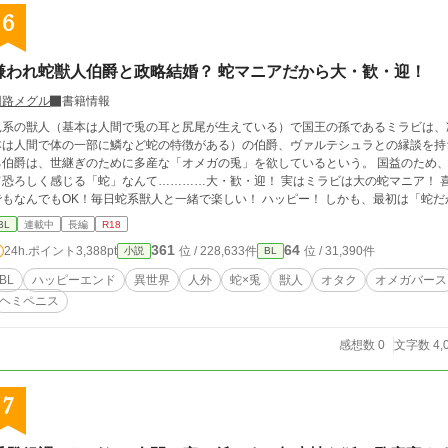
6
嫌われ蛇獣人伯爵と政略結婚？ 蛇マニアだから大・歓・迎！
回路メグル
書籍情報
兎系の獣人（基本は人間で兎の耳と尻尾が生えている）で国王の孫であるミラビは、
本は人間で体の一部に鱗など蛇の特徴がある）の伯爵、ヴァルテシュラとの縁談を持
る伯爵は、世継ぎのために多産な「オメガの兎」を欲しているという。 国益のため
て恐ろしく感じる「蛇」なんて…………大・歓・迎！ 実はミラビは大の蛇マニア！ 
でもなんでもOK！毎日蛇系獣人と一緒で楽しい！ ハッピー！ しかも、最初は「蛇
敵な人だとわかって、とにかくハッピー！ 一方伯爵は生まれてからずっと嫌われ続
BL
連載中
長編
R18
惑うが、実はミラビのことは昔から気にかけていて…… 【嫌われ者の執着溺愛な蛇
361
64
24h.ポイント
3,388pt
位 / 228,633件
位 / 31,390件
小説
BL
テンションハートフルBLです。 ※本編完結まで毎日2回更新します。（14話までは1
ます。 ※オメガバースに独自設定を含みます。 ※作中に蛇の飼育・生態に関する描
BL
ハッピーエンド
異世界
人外
蛇×兎
獣人
オタク
オメガバース
ということでご理解ください。特に温度管理についてはヒーターが存在しない異世界
ヘミペニス
適な空間を作るようにお願いします。
感想数 0
文字数 4,
7