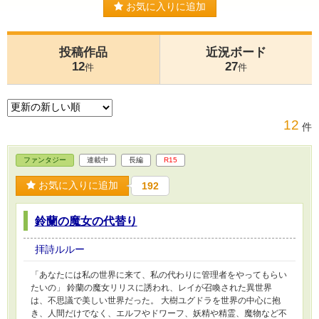
お気に入りに追加
投稿作品
近況ボード
12
27
件
件
12
件
ファンタジー
連載中
長編
R15
お気に入りに追加
192
鈴蘭の魔女の代替り
拝詩ルルー
「あなたには私の世界に来て、私の代わりに管理者をやってもらい
たいの」 鈴蘭の魔女リリスに誘われ、レイが召喚された異世界
は、不思議で美しい世界だった。 大樹ユグドラを世界の中心に抱
き、人間だけでなく、エルフやドワーフ、妖精や精霊、魔物など不