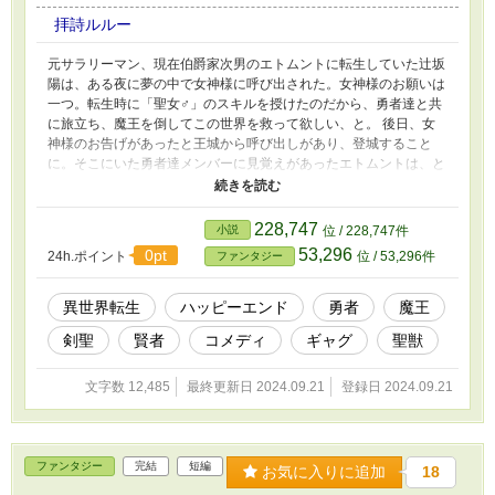
拝詩ルルー
元サラリーマン、現在伯爵家次男のエトムントに転生していた辻坂
陽は、ある夜に夢の中で女神様に呼び出された。女神様のお願いは
一つ。転生時に「聖女♂」のスキルを授けたのだから、勇者達と共
に旅立ち、魔王を倒してこの世界を救って欲しい、と。 後日、女
神様のお告げがあったと王城から呼び出しがあり、登城すること
に。そこにいた勇者達メンバーに見覚えがあったエトムントは、と
ある乙女ゲームの続編を思い出した。 あれ？これって某乙女ゲー
ムの続編じゃね？ しかも、俺のスキルが「聖女♂」ってことは、俺
が女子高生ヒロイン役なの？ 果たして、エトムントは勇者と共に
228,747
小説
位 / 228,747件
世界を救えるのか！？ ※『悪役令嬢♂でございます。』の続編で
53,296
0pt
24h.ポイント
位 / 53,296件
ファンタジー
す。 ※全７話の短編です。 ※R15は保険です。 ※ご都合主義で
す。
異世界転生
ハッピーエンド
勇者
魔王
剣聖
賢者
コメディ
ギャグ
聖獣
文字数 12,485
最終更新日 2024.09.21
登録日 2024.09.21
ファンタジー
完結
短編
お気に入りに追加
18