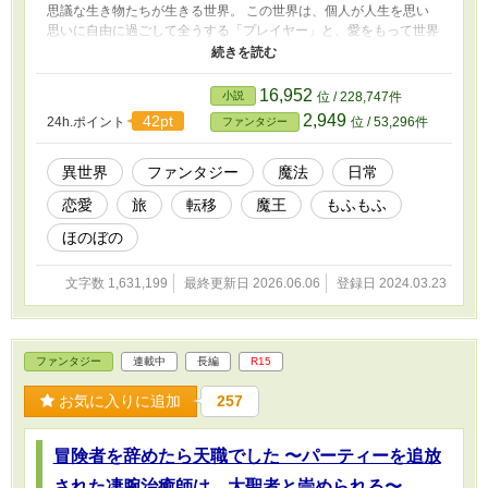
思議な生き物たちが生きる世界。 この世界は、個人が人生を思い
思いに自由に過ごして全うする「プレイヤー」と、愛をもって世界
システムを管理・運営していく「管理者」の二つに分かれた世界だ
った。 リリスに子供の姿に戻されたレイは、管理者の一員となっ
て、世界の運営に携わっていく。 おとぎ話のような世界の中で、
16,952
小説
位 / 228,747件
時に旅しては世界の美しさに感動し、世界の不思議に触れては驚か
2,949
42pt
24h.ポイント
位 / 53,296件
ファンタジー
され、時に任務や管理者の不条理に悩み、周りの優しさに助けられ
る……レイと仲間達が少しずつ成長してく物語。 ※ストーリーは
コツコツ、マイペース進行です。 ※主人公成長中のため、恋愛パ
異世界
ファンタジー
魔法
日常
ートは気長にお待ちくださいm(_ _)m
恋愛
旅
転移
魔王
もふもふ
ほのぼの
文字数 1,631,199
最終更新日 2026.06.06
登録日 2024.03.23
ファンタジー
連載中
長編
R15
お気に入りに追加
257
冒険者を辞めたら天職でした 〜パーティーを追放
された凄腕治癒師は、大聖者と崇められる〜