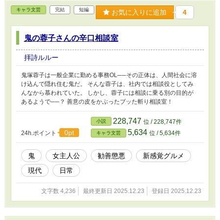
キャラ文芸
完結
短編
お気に入りに追加
4
鬼の蓉子さんの辛口相談室
拝詩ルルー
鬼塚蓉子は一般企業に勤める事務OL──その正体は、人間社会に溶
け込んで隠れ住む鬼だ。 そんな蓉子は、社内では相談役としてみ
んなから慕われていた。 しかし、蓉子には相談に乗る別の目的が
あるようで──？ 善意の皮をかぶったブッた斬り相談室！
228,747
小説
位 / 228,747件
5,634
0pt
24h.ポイント
位 / 5,634件
キャラ文芸
鬼
女主人公
勧善懲悪
新感覚グルメ
現代
日常
文字数 4,236
最終更新日 2025.12.23
登録日 2025.12.23