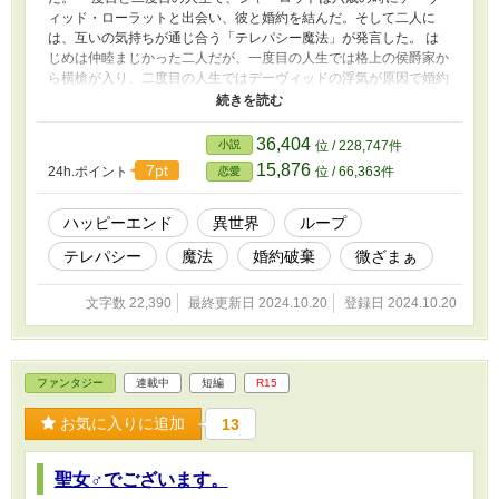
ィッド・ローラットと出会い、彼と婚約を結んだ。そして二人に
は、互いの気持ちが通じ合う「テレパシー魔法」が発言した。 は
じめは仲睦まじかった二人だが、一度目の人生では格上の侯爵家か
ら横槍が入り、二度目の人生ではデーヴィッドの浮気が原因で婚約
破棄になってしまった——では、三度目の人生は？ 一方で、二度
目の人生からは、シャーロットはクラスメイトのアーサー・フォス
ターに熱心に誘われて生徒会に加わることに。生徒会での誠実な人
36,404
小説
位 / 228,747件
間関係に少しずつ心が癒されていくシャーロット。 シャーロット
15,876
7pt
24h.ポイント
位 / 66,363件
恋愛
が独りよがりな恋ではなく、本物の愛を掴んでいくストーリー。
※全９話の短編です。
ハッピーエンド
異世界
ループ
テレパシー
魔法
婚約破棄
微ざまぁ
文字数 22,390
最終更新日 2024.10.20
登録日 2024.10.20
ファンタジー
連載中
短編
R15
お気に入りに追加
13
聖女♂でございます。