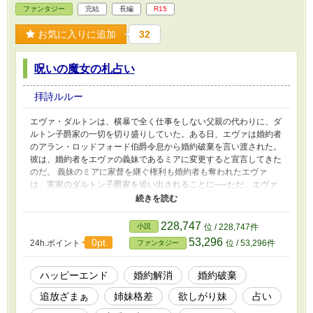
ファンタジー
完結
長編
R15
お気に入りに追加
32
呪いの魔女の札占い
拝詩ルルー
エヴァ・ダルトンは、横暴で全く仕事をしない父親の代わりに、ダ
ルトン子爵家の一切を切り盛りしていた。ある日、エヴァは婚約者
のアラン・ロッドフォード伯爵令息から婚約破棄を言い渡された。
彼は、婚約者をエヴァの義妹であるミアに変更すると宣言してきた
のだ。 義妹のミアに家督を継ぐ権利も婚約者も奪われたエヴァ
は、実家のダルトン子爵家を追い出されることに──ただ、エヴァ
は自身の「占い」スキルのおかげで、このことはあらかじめ知って
いた。 エヴァは母の生家であるハートネット伯爵家の養子になっ
た後、呪い魔術を扱い、王国でもトップの実力を持つ魔術師が集う
228,747
小説
位 / 228,747件
王立特殊魔術研究所──通称「黒の塔」の魔術師を目指すことに。
53,296
0pt
24h.ポイント
位 / 53,296件
ファンタジー
一方で、今まで家を切り盛りしていたエヴァが抜けたダルトン子爵
家は、どんどん転落していく。 ※『鈴蘭の魔女の代替り』の過去
編、スピンオフです。 ※タロットカードは、トート版タロットカ
ハッピーエンド
婚約解消
婚約破棄
ードを参考にしてます。カードの引き方や解釈については、あくま
追放ざまぁ
姉妹格差
欲しがり妹
占い
でも一例です。