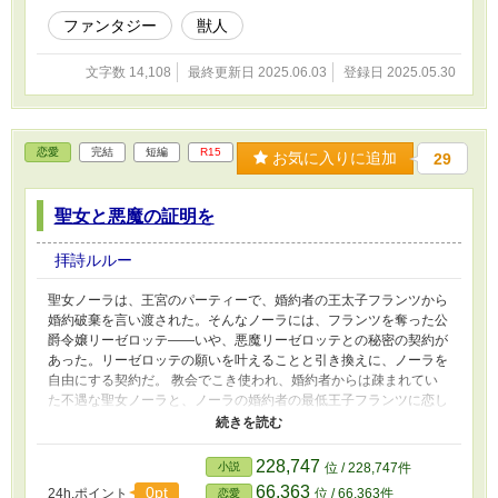
ファンタジー
獣人
文字数 14,108
最終更新日 2025.06.03
登録日 2025.05.30
恋愛
完結
短編
R15
お気に入りに追加
29
聖女と悪魔の証明を
拝詩ルルー
聖女ノーラは、王宮のパーティーで、婚約者の王太子フランツから
婚約破棄を言い渡された。そんなノーラには、フランツを奪った公
爵令嬢リーゼロッテ——いや、悪魔リーゼロッテとの秘密の契約が
あった。リーゼロッテの願いを叶えることと引き換えに、ノーラを
自由にする契約だ。 教会でこき使われ、婚約者からは疎まれてい
た不遇な聖女ノーラと、ノーラの婚約者の最低王子フランツに恋し
た悪魔リーゼロッテのそれぞれの恋物語。 ※全５話の短編です。
※R15は保険です。
228,747
小説
位 / 228,747件
66,363
0pt
24h.ポイント
位 / 66,363件
恋愛