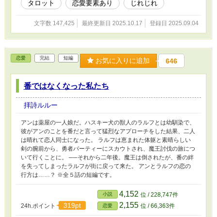
タロット
恋愛要素あり
じれじれ
文字数 147,425
最終更新日 2025.10.17
登録日 2025.09.04
恋愛
完結
短編
お気に入りに追加
646
番ではなくなった私たち
拝詩ルルー
アンは薬屋の一人娘だ。ハスキー犬の獣人のラルフとは幼馴染で、
彼がアンのことを番だと言って猛烈なアプローチをした結果、二人
は晴れて恋人同士になった。 ラルフは恵まれた体躯と素晴らしい
剣の腕前から、勇者パーティーにスカウトされ、魔王討伐の旅につ
いて行くことに。 ──それから二年後。魔王は倒されたが、番の絆
を失ってしまったラルフが街に戻って来た。 アンとラルフの恋の
行方は……？ ※全５話の短編です。
4,152
小説
位 / 228,747件
2,155
319pt
24h.ポイント
位 / 66,363件
恋愛