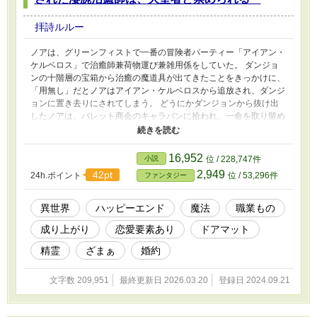
拝詩ルルー
ノアは、グリーンフィストで一番の冒険者パーティー「アイアン・
ケルベロス」で治癒師兼荷物運び兼雑用係をしていた。 ダンジョ
ンの十階層の宝箱から治癒の魔道具が出てきたことをきっかけに、
「用無し」だとノアはアイアン・ケルベロスから追放され、ダンジ
ョンに置き去りにされてしまう。 どうにかダンジョンから抜け出
したノアは、バレット商会のキャラバンに拾われ、一命を取り留め
る。 キャラバンと一緒に王都にたどり着いたノアは、勧められる
ままに聖鳳教会の神官となり、治癒師としての才能を次々と開花さ
せ、遂には「聖者」という教会にとって必要不可欠な人物にまで大
16,952
小説
位 / 228,747件
出世する。 また、教会で共に学ぶ聖女候補のリリアンともだんだ
2,949
42pt
24h.ポイント
位 / 53,296件
ファンタジー
んと気持ちが通じ合っていく。 一方、ノアを捨てたアイアン・ケ
ルベロスは、治癒や荷物持ちだけでなく斥候や索敵、タンクや冒険
に必要なあらゆる雑用をノアに頼りきっていたため、今まで遂行で
異世界
ハッピーエンド
魔法
職業もの
きていた依頼すらも失敗するようになり、元々の傲慢な態度も相俟
成り上がり
恋愛要素あり
ドアマット
って、冒険者ギルド内での立場も危うくなり、追い詰められてい
く。 ブラックな冒険者パーティーから、ホワイトな神官職へ！天
精霊
ざまぁ
婚約
職を掴んでノアが幸せになっていく物語。 ※『鈴蘭の魔女の代替
り』のスピンオフです。 ※章毎に書き上がったら投稿する形式を
文字数 209,951
最終更新日 2026.03.20
登録日 2024.09.21
とってます。