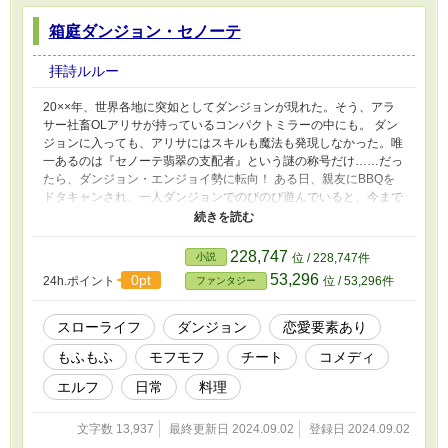
箱庭ダンジョン・セノーテ
拝詩ルルー
20××年、世界各地に突如としてダンジョンが現れた。そう、アラ
サー社畜OLアリサが持っているコンパクトミラーの中にも。 ダン
ジョンに入っても、アリサにはスキルも魔法も発現しなかった。唯
一あるのは『セノーテ翡翠の支配者』という謎の称号だけ……だっ
たら、ダンジョン・エンジョイ勢に転向！ ある日、親友にBBQを
ドタキャンされ、一人ダンジョンでのびのび遊んでいると、今まで
誰も訪れたことがなかったのに、エルフの男性が倒れていた！ 箱
庭のような美しい秘密のダンジョンで、憧れのスローライフ！ た
だただ遊んで、可愛いモフモフ達と戯れて、家庭菜園して、ゆった
228,747
小説
位 / 228,747件
りまったり過ごして、癒しのスローライフを満喫するはずだったの
53,296
0pt
24h.ポイント
位 / 53,296件
ファンタジー
に……！？ ※全５話の短編です。
スローライフ
ダンジョン
恋愛要素あり
もふもふ
モフモフ
チート
コメディ
エルフ
日常
料理
文字数 13,937
最終更新日 2024.09.02
登録日 2024.09.02