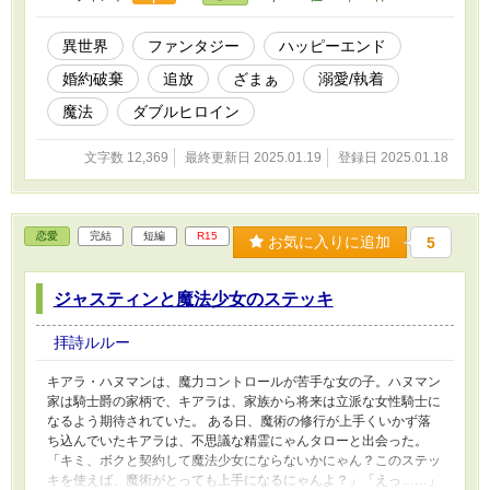
異世界
ファンタジー
ハッピーエンド
婚約破棄
追放
ざまぁ
溺愛/執着
魔法
ダブルヒロイン
文字数 12,369
最終更新日 2025.01.19
登録日 2025.01.18
恋愛
完結
短編
R15
お気に入りに追加
5
ジャスティンと魔法少女のステッキ
拝詩ルルー
キアラ・ハヌマンは、魔力コントロールが苦手な女の子。ハヌマン
家は騎士爵の家柄で、キアラは、家族から将来は立派な女性騎士に
なるよう期待されていた。 ある日、魔術の修行が上手くいかず落
ち込んでいたキアラは、不思議な精霊にゃんタローと出会った。
「キミ、ボクと契約して魔法少女にならないかにゃん？このステッ
キを使えば、魔術がとっても上手になるにゃんよ？」「えっ……」