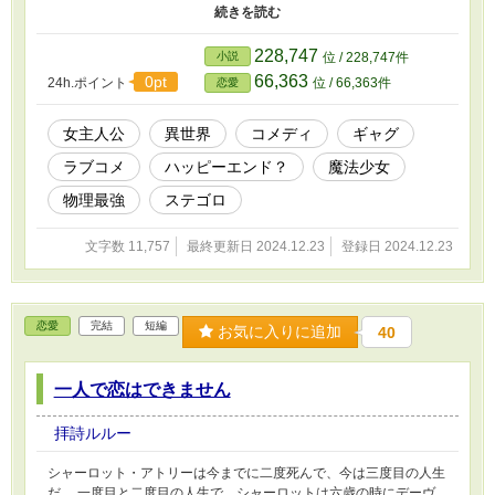
魔法少女キララが爆誕した瞬間だった。 一方で、魔術師のジャス
ティン・アスターは、魔法少女のステッキを持ち逃げしたにゃんタ
ローを探していた。 全てを拳で解決する脳筋ガールと謎の魔術
228,747
小説
位 / 228,747件
の、魔法少女のステッキを巡るドタバタコメディ！ ※『鈴蘭の魔
66,363
0pt
24h.ポイント
位 / 66,363件
恋愛
女の代替り』のスピンオフです。 ※全４話の短編です。 ※R15は
保険です。
女主人公
異世界
コメディ
ギャグ
ラブコメ
ハッピーエンド？
魔法少女
物理最強
ステゴロ
文字数 11,757
最終更新日 2024.12.23
登録日 2024.12.23
恋愛
完結
短編
お気に入りに追加
40
一人で恋はできません
拝詩ルルー
シャーロット・アトリーは今までに二度死んで、今は三度目の人生
だ。 一度目と二度目の人生で、シャーロットは六歳の時にデーヴ