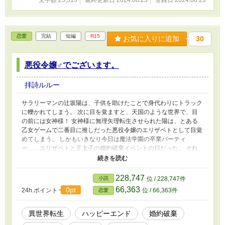
恋愛
完結
短編
R15
お気に入りに追加
30
悪役令嬢♂でございます。
拝詩ルルー
サラリーマンの辻坂陽は、子供を助けたことで身代わりにトラック
に轢かれてしまう。 次に目を覚ますと、天国のような世界で、目
の前には女神様！ 女神様に無理矢理転生させられた陽は、とある
乙女ゲームで二番目に推しだった悪役令嬢のエリザベトとして目覚
めてしまう。 しかもいきなり今日は魔法学園の卒業パーティ
ー……エリザベトと王太子の婚約破棄イベントの日だった。 それ
にしても俺、いや、エリザベトお嬢様の胸が無いぞ、全く。つるぺ
ただ。……って、付いてるじゃねぇかっ！！？ 悪役令嬢♂は無事に
王太子と婚約解消できるのか！？ そして、最推しのシビラ様との
228,747
小説
位 / 228,747件
関係は……? ※R15は保険です。 ※全９話の短編です。
66,363
0pt
24h.ポイント
位 / 66,363件
恋愛
異世界転生
ハッピーエンド
婚約破棄