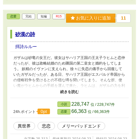
恋愛
完結
短編
R15
お気に入りに追加
11
砂漠の詩
拝詩ルルー
ガザルは砂竜の女王だ。彼女はサハリア王国の王太子ラヒムと恋仲
だったが、彼は政略結婚のため隣国の第二皇女と婚約をしてしま
う。 妖精のイヴァンに支えられ、徐々に失恋の痛手から回復して
いたガザルだったが、ある日、サハリア王国がエスパルド帝国から
の侵略戦争を受けるとの不穏な噂を聞いてしまう。 そんな折、使
い魔がラヒムからの手紙を運んで来た。ラヒムは、ガザルの力を利
用しようとする王国から彼女を守るため、ガザルを逃がそうとする
が……？ ※『鈴蘭の魔女の代替り』の過去編、スピンオフです。
228,747
小説
位 / 228,747件
66,363
0pt
24h.ポイント
位 / 66,363件
恋愛
異世界
悲恋
メリーバッドエンド
文字数 25,313
最終更新日 2024.08.23
登録日 2024.08.23