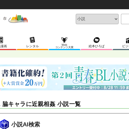
Web
稿漫画
レンタル
絵本ひろば
ビジ
コンテンツ大賞
L 脇キャラに近親相姦 小説一覧
小説AI検索