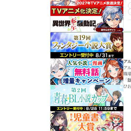
ア
ア
職
「
ひ