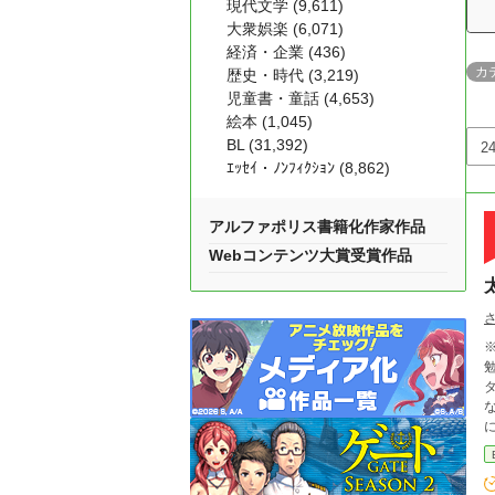
現代文学 (9,611)
大衆娯楽 (6,071)
経済・企業 (436)
カ
歴史・時代 (3,219)
児童書・童話 (4,653)
絵本 (1,045)
BL (31,392)
ｴｯｾｲ・ﾉﾝﾌｨｸｼｮﾝ (8,862)
アルファポリス書籍化作家作品
Webコンテンツ大賞受賞作品
※１
美