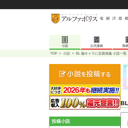
小説
公式漫画
投
TOP
>
小説
>
BL 脇キャラに近親相姦 小説一覧
B
投稿小説