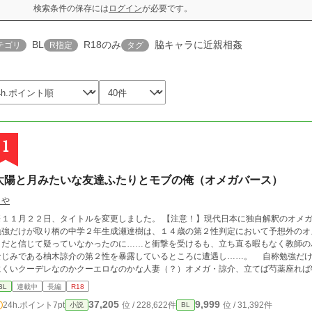
検索条件の保存には
ログイン
が必要です。
BL
R18のみ
脇キャラに近親相姦
テゴリ
R指定
タグ
1
太陽と月みたいな友達ふたりとモブの俺（オメガバース）
さや
１月２２日、タイトルを変更しました。 【注意！】現代日本に独自解釈のオメガバースを無理やり混ぜた感じになってます。
勉強だけが取り柄の中学２年生成瀬達樹は、１４歳の第２性判定において予想外のオ
タだと信じて疑っていなかったのに……と衝撃を受けるも、立ち直る暇もなく教師の
なじみである柚木諒介の第２性を暴露しているところに遭遇し……。 自称勉強だけ
にくいクーデレなのかクーエロなのかな人妻（？）オメガ・諒介、立てば芍薬座れば
人系残念オメガ・佐々岡光。 ３人で過ごすツッコミ不在（※物理にあらず）な友情と恋の物語。 ・胸糞あ
BL
連載中
長編
R18
注意ください。 ・不定期更新です。
37,205
9,999
24h.ポイント
7pt
位 / 228,622件
位 / 31,392件
小説
BL