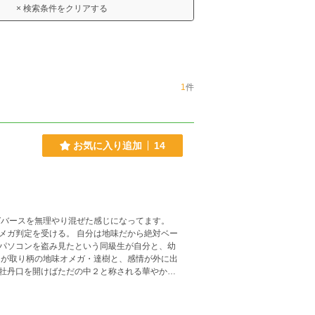
× 検索条件をクリアする
1
件
お気に入り追加
14
メガ判定を受ける。 自分は地味だから絶対ベー
パソコンを盗み見たという同級生が自分と、幼
が取り柄の地味オメガ・達樹と、感情が外に出
牡丹口を開けばただの中２と称される華やかな
り・下品ありです。ご