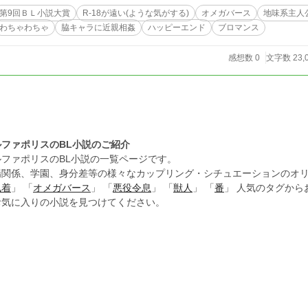
第9回ＢＬ小説大賞
R-18が遠い(ような気がする)
オメガバース
地味系主人
わちゃわちゃ
脇キャラに近親相姦
ハッピーエンド
ブロマンス
感想数 0
文字数 23,
ルファポリスのBL小説のご紹介
ルファポリスのBL小説の一覧ページです。
場関係、学園、身分差等の様々なカップリング・シチュエーションのオリ
執着
」 「
オメガバース
」 「
悪役令息
」 「
獣人
」 「
番
」 人気のタグか
お気に入りの小説を見つけてください。