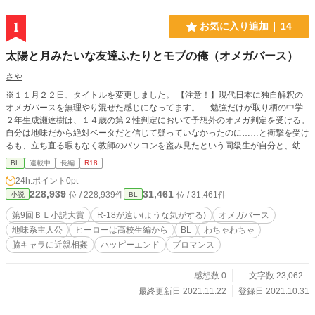
1
お気に入り追加
14
太陽と月みたいな友達ふたりとモブの俺（オメガバース）
さや
※１１月２２日、タイトルを変更しました。 【注意！】現代日本に独自解釈の
オメガバースを無理やり混ぜた感じになってます。 勉強だけが取り柄の中学
２年生成瀬達樹は、１４歳の第２性判定において予想外のオメガ判定を受ける。
自分は地味だから絶対ベータだと信じて疑っていなかったのに……と衝撃を受け
るも、立ち直る暇もなく教師のパソコンを盗み見たという同級生が自分と、幼な
じみである柚木諒介の第２性を暴露しているところに遭遇し……。 自称勉強
BL
連載中
長編
R18
だけが取り柄の地味オメガ・達樹と、感情が外に出にくいクーデレなのかクーエ
24h.ポイント
0pt
ロなのかな人妻（？）オメガ・諒介、立てば芍薬座れば牡丹口を開けばただの中
228,939
31,461
位 / 228,939件
位 / 31,461件
小説
BL
２と称される華やかな美人系残念オメガ・佐々岡光。 ３人で過ごすツッコミ
不在（※物理にあらず）な友情と恋の物語。 ・胸糞あり・下品ありです。ご注
第9回ＢＬ小説大賞
R-18が遠い(ような気がする)
オメガバース
意ください。 ・不定期更新です。
地味系主人公
ヒーローは高校生編から
BL
わちゃわちゃ
脇キャラに近親相姦
ハッピーエンド
ブロマンス
感想数 0
文字数 23,062
最終更新日 2021.11.22
登録日 2021.10.31