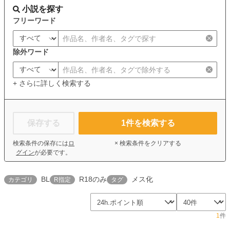
小説を探す
フリーワード
除外ワード
+ さらに詳しく検索する
保存する
1
件を検索する
検索条件の保存には
ロ
× 検索条件をクリアする
グイン
が必要です。
BL
R18のみ
メス化
カテゴリ
R指定
タグ
1
件