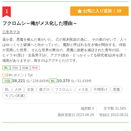
1
お気に入り追加
19
フクロムシ～俺がメス化した理由～
三冬月マヨ
遥か昔、悪魔を喚んだ者がいた。 己の私利私欲の為に。 その者のせいで、人々
はゆっくりと破滅へと向かっていた。 魔獣と呼ばれる生き物が闊歩する、何処
か荒廃した世界。 そんな世界が舞台の、悪魔に故郷を滅ぼされた青年の話。 ・
ヒイラギ(受け・女装男子)が、アグナ(攻め・どっかイってる研究者)以外を誘う
場面がありますが、致すのはアグナとだけです。
BL
完結
短編
R18
24h.ポイント
7pt
38,221
10,370
位 / 228,845件
位 / 31,439件
小説
BL
BL
人外
女装
微グロ
フクロムシ
メス化
不憫受け
悪魔
モブレ(未遂)
感想数 0
文字数 31,585
最終更新日 2023.06.26
登録日 2023.06.01