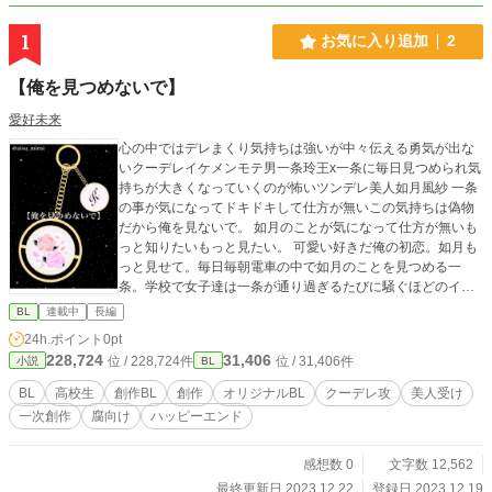
1
お気に入り追加
2
【俺を見つめないで】
愛好未来
心の中ではデレまくり気持ちは強いが中々伝える勇気が出な
いクーデレイケメンモテ男一条玲王x一条に毎日見つめられ気
持ちが大きくなっていくのが怖いツンデレ美人如月風紗 一条
の事が気になってドキドキして仕方が無いこの気持ちは偽物
だから俺を見ないで。 如月のことが気になって仕方が無いも
っと知りたいもっと見たい。 可愛い好きだ俺の初恋。如月も
っと見せて。毎日毎朝電車の中で如月のことを見つめる一
条。学校で女子達は一条が通り過ぎるたびに騒ぐほどのイケ
メン男がなぜ男である如月を見つめるのか。 中々進展しない
BL
連載中
長編
二人が如月の大切なキーホルダーを落とした所から絵々に縮
24h.ポイント
0pt
まる距離。近づけば近づくほど好きになりどんどん自分の感
228,724
31,406
位 / 228,724件
位 / 31,406件
小説
BL
情や気持ちを伝える一条と一条を好きだと思うのが怖い如
月。 二人の家族に対する違いや心の中にある思いの違い。正
BL
高校生
創作BL
創作
オリジナルBL
クーデレ攻
美人受け
反対な二人の結末は一体.... ....お互いの視点で感情や気持ち、
一次創作
腐向け
ハッピーエンド
どんなことがそ れぞれ見れるのが拘りです！そして表紙の如
月の大切な宝物であるキーホルダーのデザインも考え描きま
した！
感想数 0
文字数 12,562
最終更新日 2023.12.22
登録日 2023.12.19