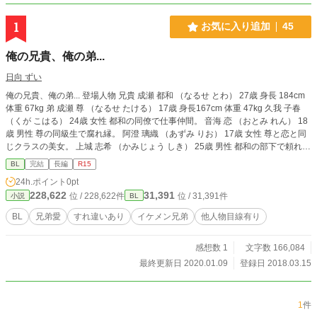
1
お気に入り追加
45
俺の兄貴、俺の弟...
日向 ずい
俺の兄貴、俺の弟... 登場人物 兄貴 成瀬 都和 （なるせ とわ） 27歳 身長 184cm
体重 67kg 弟 成瀬 尊 （なるせ たける） 17歳 身長167cm 体重 47kg 久我 子春
（くが こはる） 24歳 女性 都和の同僚で仕事仲間。 音海 恋 （おとみ れん） 18
歳 男性 尊の同級生で腐れ縁。 阿澄 璃織 （あずみ りお） 17歳 女性 尊と恋と同
じクラスの美女。 上城 志希 （かみじょう しき） 25歳 男性 都和の部下で頼れる
友人。 物語内容 一言で言うとBLものです。 恋愛要素と笑い要素が入ったものに
BL
完結
長編
R15
なる予定ですが、言葉などは私の語彙力が足りないため少し見苦しいところが
24h.ポイント
0pt
多々あると思いますが、良ければ読んでいただけるとありがたいです！
228,622
31,391
位 / 228,622件
位 / 31,391件
小説
BL
BL
兄弟愛
すれ違いあり
イケメン兄弟
他人物目線有り
感想数 1
文字数 166,084
最終更新日 2020.01.09
登録日 2018.03.15
1
件