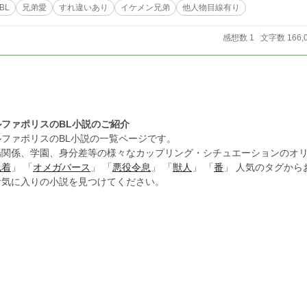
BL
兄弟愛
すれ違いあり
イケメン兄弟
他人物目線有り
感想数 1
文字数 166,
ルファポリスのBL小説のご紹介
ルファポリスのBL小説の一覧ページです。
場関係、学園、身分差等の様々なカップリング・シチュエーションのオリ
執着
」 「
オメガバース
」 「
悪役令息
」 「
獣人
」 「
番
」 人気のタグか
お気に入りの小説を見つけてください。