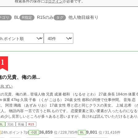
検索条件の保存には
ログイン
が必要です。
BL
R15のみ
他人物目線有り
テゴリ
R指定
タグ
1
俺の兄貴、俺の弟...
日向 ずい
、俺の弟... 登場人物 兄貴 成瀬 都和 （なるせ とわ） 27歳 身長 184cm 体重 67kg 弟 成瀬 尊 （なるせ たける） 17歳 身長167
で仕事仲間。 音海 恋 （おとみ れん） 18歳 男性 尊の同級生で腐れ
と恋と同じクラスの美女。 上城 志希 （かみじょう しき） 25歳 男性 都和の部下で頼れる
BLものです。 恋愛要素と笑い要素が入ったものになる予定ですが、言葉などは私の語彙力が足りない
ため少し見苦しいところが多々あると思いますが、良ければ読んでいただけるとあり
BL
完結
長編
R15
36,859
9,801
24h.ポイント
7pt
位 / 228,785件
位 / 31,416件
小説
BL