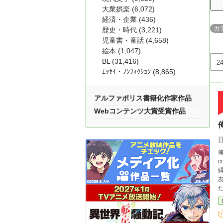
大衆娯楽 (6,072)
経済・企業 (436)
カ
歴史・時代 (3,221)
児童書・童話 (4,658)
絵本 (1,047)
BL (31,416)
ｴｯｾｲ・ﾉﾝﾌｨｸｼｮﾝ (8,865)
アルファポリス書籍化作家作品
Webコンテンツ大賞受賞作品
俺の兄貴
cm 体重 47kg 久我 子春 （くが こはる） 24歳 女性 都和の同僚
縁。 阿澄 璃織 （あずみ りお） 17歳 女性 尊
友人。 物語内容 一言で言うと