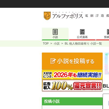
小説
公式漫画
投
TOP
>
小説
>
BL 他人物目線有り 小説一覧
B
投稿小説