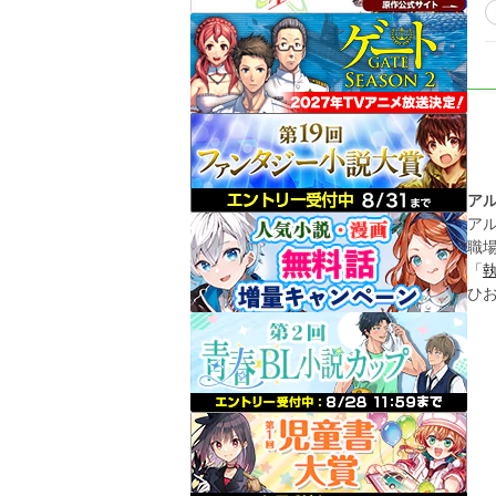
ア
ア
職
「
ひ