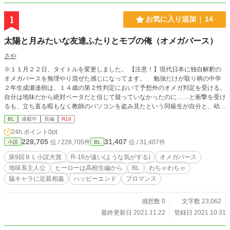
1
お気に入り追加
14
太陽と月みたいな友達ふたりとモブの俺（オメガバース）
さや
※１１月２２日、タイトルを変更しました。 【注意！】現代日本に独自解釈の
オメガバースを無理やり混ぜた感じになってます。 勉強だけが取り柄の中学
２年生成瀬達樹は、１４歳の第２性判定において予想外のオメガ判定を受ける。
自分は地味だから絶対ベータだと信じて疑っていなかったのに……と衝撃を受け
るも、立ち直る暇もなく教師のパソコンを盗み見たという同級生が自分と、幼な
じみである柚木諒介の第２性を暴露しているところに遭遇し……。 自称勉強
BL
連載中
長編
R18
だけが取り柄の地味オメガ・達樹と、感情が外に出にくいクーデレなのかクーエ
24h.ポイント
0pt
ロなのかな人妻（？）オメガ・諒介、立てば芍薬座れば牡丹口を開けばただの中
228,705
31,407
位 / 228,705件
位 / 31,407件
小説
BL
２と称される華やかな美人系残念オメガ・佐々岡光。 ３人で過ごすツッコミ
不在（※物理にあらず）な友情と恋の物語。 ・胸糞あり・下品ありです。ご注
第9回ＢＬ小説大賞
R-18が遠い(ような気がする)
オメガバース
意ください。 ・不定期更新です。
地味系主人公
ヒーローは高校生編から
BL
わちゃわちゃ
脇キャラに近親相姦
ハッピーエンド
ブロマンス
感想数 0
文字数 23,062
最終更新日 2021.11.22
登録日 2021.10.31