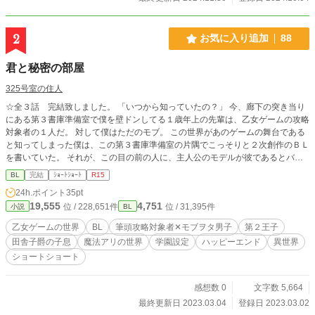
2
お気に入り追加
88
君と秘密の部屋
325号室の住人
☆全３話 完結致しました。 「いつから知っていたの？」 今、廊下の突き当り
にある第３書庫準備室で僕を壁ドンしてる１歳年上の先輩は、乙女ゲームの攻略
対象者の１人だ。 対して僕はただのモブ。 この世界があのゲームの舞台である
と知ってしまった僕は、この第３書庫準備室の片隅でこっそりと２次創作のＢＬ
を書いていた。 それが、この目の前の人に、主人公のモデルが彼であるとバレ
てしまったのだ。 筆頭攻略対象者第２王子✕モブヲタ腐男子
BL
完結
ｼｮｰﾄｼｮｰﾄ
R15
24h.ポイント
35pt
19,555
4,751
位 / 228,651件
位 / 31,395件
小説
BL
乙女ゲームの世界
BL
筆頭攻略対象者✕モブヲタ男子
第２王子
田舎子爵の子息
魔法アリの世界
学園設定
ハッピーエンド
異世界
ショートショート
感想数 0
文字数 5,664
最終更新日 2023.03.04
登録日 2023.03.02