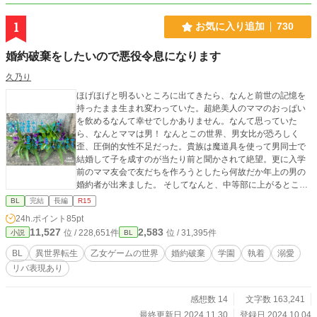
1
お気に入り追加
730
婚約破棄をしたいので悪役令息になります
久乃り
ほげほげと明るいところに出てきたら、なんと前世の記憶を
持ったまま生まれ変わっていた。超絶美人のママのおっぱい
を飲めるなんて幸せでしかありません。なんて思っていた
ら、なんとママは男！ なんとこの世界、男女比が恐ろしく
歪、圧倒的女性不足だった。貴族は魔道具を使って男同士で
結婚して子を成すのが当たり前と聞かされて絶望。更に入学
前のママ友会で友だちを作ろうとしたら何故だか年上の男の
婚約者が出来ました。 そしてなんと、中等部に上がるとここ
が乙女ゲームの世界だと知ってしまう。それならこの歪な男
BL
完結
長編
R15
女比も納得。主人公ちゃんに攻略されて？婚約破棄されてみ
24h.ポイント
85pt
せる！と頑張るセレスティンは主人公ちゃんより美人なので
11,527
2,583
位 / 228,651件
位 / 31,395件
小説
BL
あった。 注意:作者的にR15と思う箇所には※をつけていま
す。
BL
異世界転生
乙女ゲームの世界
婚約破棄
学園
執着
溺愛
リバ表現あり
感想数 14
文字数 163,241
最終更新日 2024.11.30
登録日 2024.10.04