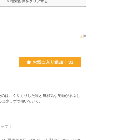
× 検索条件をクリアする
2
件
お気に入り追加
31
ったのは、くりくりした瞳と無邪気な笑顔がまぶし
心は少しずつ傾いていく。
ップ​