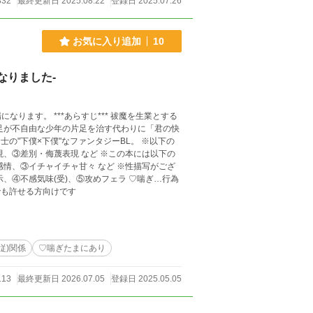
832
最終更新日 2025.08.22
登録日 2025.07.26
お気に入り追加
10
なりました-
* 祓魔を生業とする
足が不自由な少年の片足を治す代わりに「君の快
下僕×下僕"なファンタジーBL。 ※以下の
、③差別・侮蔑表現 など ※この本には以下の
情、③イチャイチャ甘々 など ※性描写がござ
、④不感気味(受)、⑤攻めフェラ ♡喘ぎ…行為
でも許せる方向けです
従)関係
♡喘ぎたまにあり
113
最終更新日 2026.07.05
登録日 2025.05.05