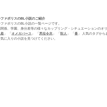
ルファポリスのBL小説のご紹介
ルファポリスのBL小説の一覧ページです。
場関係、学園、身分差等の様々なカップリング・シチュエーションのオリ
執着
」 「
オメガバース
」 「
悪役令息
」 「
獣人
」 「
番
」 人気のタグか
お気に入りの小説を見つけてください。