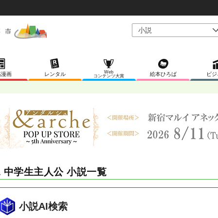
Web
稿漫画
レンタル
絵本ひろば
ビジ
コンテンツ大賞
L 中学生主人公 小説一覧
小説AI検索