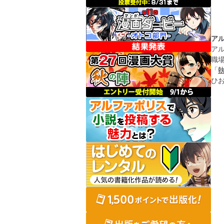
ア
ア
職
「
ひ