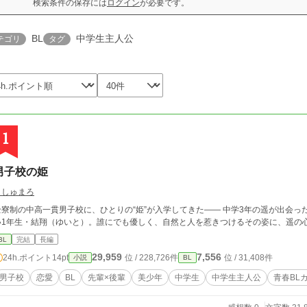
検索条件の保存には
ログイン
が必要です。
BL
中学生主人公
テゴリ
タグ
1
男子校の姫
ましゅまろ
全寮制の中高一貫男子校に、ひとりの“姫”が入学してきた―― 中学3年の遥が出会
い1年生・結翔（ゆいと）。誰にでも優しく、自然と人を惹きつけるその姿に、遥の
BL
完結
長編
29,959
7,556
24h.ポイント
14pt
位 / 228,726件
位 / 31,408件
小説
BL
男子校
恋愛
BL
先輩×後輩
美少年
中学生
中学生主人公
青春BLカ