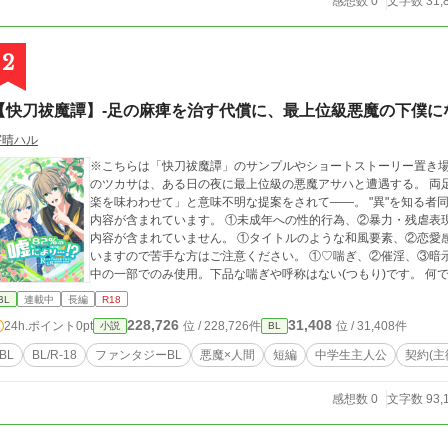
感想数 0
文字数 31,
2
【快刀祓魔譚】-足の麻痺を治す代償に、最上位級悪魔の下僕に
宇晴ハル
※こちらは「快刀祓魔譚」のサンプルやショートストーリー置き場になります。 ***あらすじ**
のツカサは、ある日の夜に最上位級の悪魔アサハと遭遇する。 両
楽を味わわせて」と意味不明な提案をされて――。 "異"を知る者同士の"
内容が含まれています。 ①未成年への性的行為、②暴力・残虐表現
内容が含まれていません。 ①タイトルのような和風要素、②恋愛感
いますので苦手な方はご注意ください。 ①♡喘ぎ、②催淫、③暗示
中の一部でのみ使用。下品な喘ぎや呼称はない(つもり)です。 何
BL
連載中
長編
R18
228,726
31,408
24h.ポイント
0pt
位 / 228,726件
位 / 31,408件
小説
BL
BL
BL/R-18
ファンタジーBL
悪魔×人間
短編
中学生主人公
契約(主
感想数 0
文字数 93,