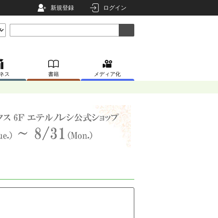
新規登録
ログイン
ネス
書籍
メディア化